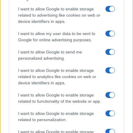
Salute
Globalist
I want to allow Google to enable storage
related to advertising like cookies on web or
Megachip
Globalscience
device identifiers in apps.
GiULia
Globalsport
I want to allow my user data to be sent to
Google for online advertising purposes.
Prima Pagina
I want to allow Google to send me
personalized advertising.
Giornale dello
Chi siamo
I want to allow Google to enable storage
Spettacolo
related to analytics like cookies on web or
Contributors
device identifiers in apps.
Wondernet
Facebook
I want to allow Google to enable storage
Giuliana Sgrena
related to functionality of the website or app.
Twitter
I want to allow Google to enable storage
Google News
related to personalization.
Mastodon
I want to allow Google to enable storage