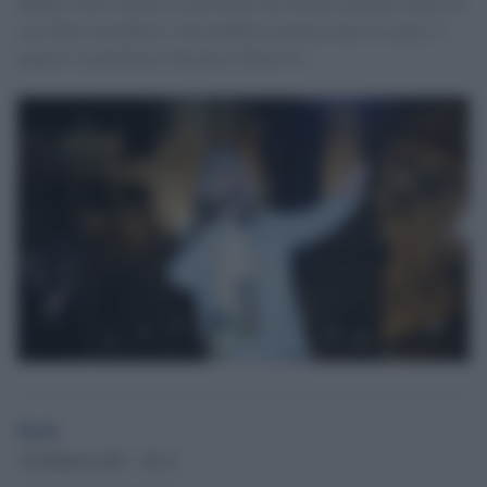
Beppe Grillo davanti a una Piazza del Duomo gremita lancia la
sua sfida: arrendetevi, fate pubblica ammissione di colpa, il
popolo vi perdonerà. Sul palco Dario Fo.
Desk
19 Febbraio 2013 - 20.11