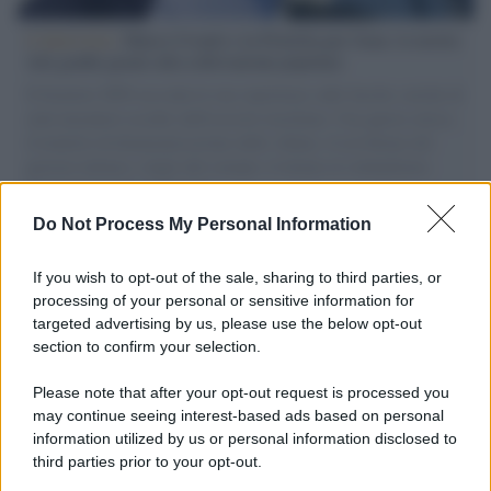
L'intervista /
Marco Croatti e la Flottilla per Gaza: le nostre
vele gonfie grazie alla sollevazione popolare
Il Senatore M5S racconta la sua esperienza sulle barche cariche di
aiuti umanitari assalite dall'esercito israeliano. Una guerra atroce,
il tentativo di disumanizzazione delle vittime, il servilismo del
governo italiano e degli altri europei, il ritorno al colonialismo.
L'importanza dei movimenti.
Do Not Process My Personal Information
Perché i centri di intrattenimento per famiglie investono in
attrazioni ad alta tecnologia
If you wish to opt-out of the sale, sharing to third parties, or
processing of your personal or sensitive information for
targeted advertising by us, please use the below opt-out
section to confirm your selection.
Il conflitto /
La mafia russa e l'arma del caos
Please note that after your opt-out request is processed you
may continue seeing interest-based ads based on personal
information utilized by us or personal information disclosed to
third parties prior to your opt-out.