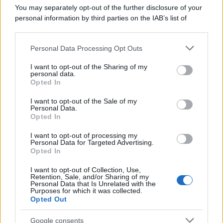
Tel Aviv /
Netanyahu si smarca da Trump: "Israele farà tutto
You may separately opt-out of the further disclosure of your
quello che è necessario per la sua sicurezza"
personal information by third parties on the IAB’s list of
downstream participants.
Personal Data Processing Opt Outs
This information may also be disclosed by us to third parties
La riflessione /
Pace, disarmo e Ucraina: il centrosinistra
on the IAB’s List of Downstream Participants that may further
I want to opt-out of the Sharing of my
non trasformi il riarmo europeo in una battaglia interna per
disclose it to other third parties.
personal data.
le primarie
Opted In
Please note that this website/app uses one or more Google
services and may gather and store information including but
I want to opt-out of the Sale of my
Personal Data.
not limited to your visit or usage behaviour. You may click to
Opted In
grant or deny consent to Google and its third-party tags to
use your data for below specified purposes in below Google
I want to opt-out of processing my
consent section.
Personal Data for Targeted Advertising.
Opted In
I want to opt-out of Collection, Use,
Retention, Sale, and/or Sharing of my
Personal Data that Is Unrelated with the
Purposes for which it was collected.
Opted Out
Syndication
Culture
Google consents