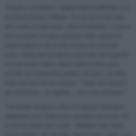
“Il grido è: arrendetevi”. Beppe Grillo ha affrontato così
ieri piazza Duomo a Milano: “So che qui ci sono stati
altri comizi, si sente un po’ odore di naftalina”. La gioca
tutto su questo, il comico genovese. Sulla capacità di
tenere la piazza e sul vecchio sistema che mostra le
crepe. “Siamo nati tre anni fa senza soldi, con i giornali
e le televisioni contro e adesso siamo la terza, no la
seconda, no la prima forza politica del paese”, ha detto
Grillo nel corso del suo comizio. “Voglio una visione a
due generazioni – ha aggiunto – non a due legislature”.
“Sta finendo un’epoca e allora si vogliono coalizzare e
zampettano in tv; vanno in tv a prenderci per il culo. Se
ne devono andare tutti a casa”. “Ribaltate tutto, fatelo
voi per favore”, urla alla folla. Non è escluso, anche se lo