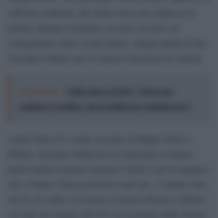
staff non conferma, che Grillo riesca nel colpaccio di
portare Adriano Celentano, in carne ed ossa o in
collegamento video, in una piazza, magari quella di San
Giovanni a Roma, per il comizio conclusivo di venerdì.
Leggi anche:
Grillo attacca il M5s: "Dovevano
cambiare la politica, ma la politica ha cambiato loro"
Anche Dario Fo è salito sul palco di Beppe Grillo a
Milano. Il premio Nobel per la Letteratura è rimasto
pochi minuti sul palco assieme a Grillo e poi ha spiegato
che «l’Italia è fatta da persone come lui». L’ultima volta
che Fo era salito su un palco in piazza Duomo a Milano
era stato nel maggio del 2011 in occasione della vittoria