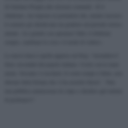
di Giuliano Pisapia alle elezioni comunali. «È il
ribaltone», ha risposto ai giornalisti che, mentre lasciava
il comizio gli chiedevano un giudizio sul periodo storico
attuale: «Lo guardo con speranza? Beh, il ribaltone
sempre, cambiano le cose e il modo di vedere».
La nuova linea è quella apparsa sul blog: “Arrendetevi!
Siete circondati dal popolo italiano. Uscite con le mani
alzate. Nessuno vi toccherà. Il vostro tempo è finito, non
abusate della fortuna che vi ha assistito finora”. “Fate
una pubblica ammissione di colpa e chiedete agli italiani
di perdonarvi”.