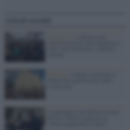
Articoli correlati
Negazionisti /
A Milano poche
centinaia in piazza senza mascherina a
urlare contro green pass e 'dittatura
sanitaria'
Pandemia /
A Milano vietata piazza
Duomo alle manifestazioni contro
il green pass
I tradizionalisti anti ddl Zan in piazza
Duomo e Pillon la spara grossa:
"Siamo maggioranza nel paese"