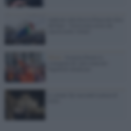
Andreoni sulla festa in Piazza dei tifosi
dell'Inter: "Gravissimo errore che
causerà molte vittime"
Milano /
In piazza Duomo la
sceneggiata dei 'gilet arancioni':
Pappalardo denunciato
Lo zelante Tg1 nasconde la piazza di
Grillo