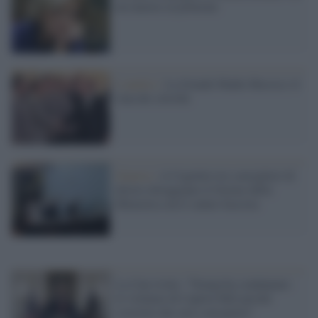
un tumore al polmone
L'analisi /
La Grande Madre Russia e il
clan dei siloviki
Genova /
A Cogoleto tre consiglieri di
destra oltraggiano il Giorno della
Memoria con il saluto fascista
La Cnn rivela: "Trump ha condannato
le violenze di Capitol Hill perché
costretto dai suoi consiglieri"