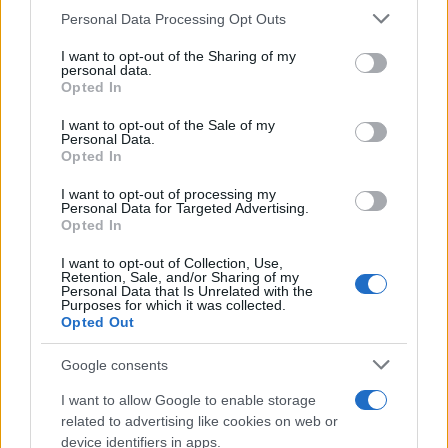
Personal Data Processing Opt Outs
This information may also be disclosed by us to third parties
Lo studio /
Disinformazione russa e destra: anche la
on the IAB’s List of Downstream Participants that may further
I want to opt-out of the Sharing of my
macchina propagandistica di Putin dietro la crisi di Ceuta
disclose it to other third parties.
personal data.
Opted In
Please note that this website/app uses one or more Google
services and may gather and store information including but
I want to opt-out of the Sale of my
Personal Data.
not limited to your visit or usage behaviour. You may click to
Opted In
grant or deny consent to Google and its third-party tags to
use your data for below specified purposes in below Google
I want to opt-out of processing my
consent section.
Personal Data for Targeted Advertising.
Opted In
I want to opt-out of Collection, Use,
Retention, Sale, and/or Sharing of my
Personal Data that Is Unrelated with the
Purposes for which it was collected.
Opted Out
Syndication
Culture
Google consents
Salute
Globalist
I want to allow Google to enable storage
related to advertising like cookies on web or
Megachip
Globalscience
device identifiers in apps.