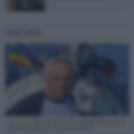
Ultime notizie
L'intervista /
Marco Croatti e la Flottilla per Gaza: le nostre
vele gonfie grazie alla sollevazione popolare