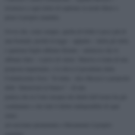
riconosce a ogni eletto di espletare in modo libero e
pieno il proprio mandato.
Ovvio che, come sempre, quella di Grillo è poco più di
una boutade, poiché la legge – appunto – tutela gli eletti,
e qualsiasi foglio abbiano firmato – ammesso che lo
abbiano fatto – è privo di valore. Tuttavia si tratta di una
proposta inquietante, e lo rileva il presidente della
Commissione Ocse: “Si tratta – dice Mecacci a proposito
delle “dimisisoni in bianco” – di una
pratica che la Corte europea dei diritti dell’uomo ha già
condannato e che lede il diritto indisponibile di ogni
eletto
ad esercitare pienamente e liberamente il proprio
mandato