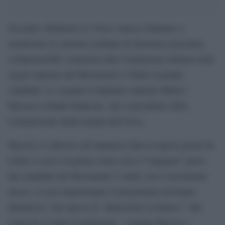
Secondo i Radicali se l’Ocse venisse chiamato a
monitorare le elezioni siciliane di domenica prossima,
evidenzierebbe violazioni alla Costituzione italiana nelle
regole imposte dal Movimento 5 Stelle ai propri
candidati. Lo segnala il deputato radicale Matteo
Mecacci a Radio Radicale, che è presidente della
Commissione diritti umani dell’Ocse.
Mecacci si riferisce all’annuncio fatto in questi giorni da
Grillo (e non è la prima volta) circa l'”impegno” preso
dai candidati del Movimento 5 stelle con il movimento
stesso: se non rispetteranno il programma dovranno
dimettersi. Una specie di “dimissione in bianco”. Ma
l’articolo 5 della Costituzione – segnala Mecacci –