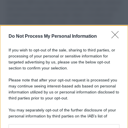
Il Senatore M5S racconta la sua esperienza sulle barche cariche di
aiuti umanitari assalite dall'esercito israeliano. Una guerra atroce,
il tentativo di disumanizzazione delle vittime, il servilismo del
governo italiano e degli altri europei, il ritorno al colonialismo.
L'importanza dei movimenti.
Do Not Process My Personal Information
L'attesa /
Un estate di calcio: tra Mondiali e Serie A
If you wish to opt-out of the sale, sharing to third parties, or
processing of your personal or sensitive information for
targeted advertising by us, please use the below opt-out
section to confirm your selection.
Musica /
Al maestro Francesco Guccini
Please note that after your opt-out request is processed you
may continue seeing interest-based ads based on personal
information utilized by us or personal information disclosed to
third parties prior to your opt-out.
Il ricordo /
Quando Guccini raccontava le "Cronache
You may separately opt-out of the further disclosure of your
epafaniche": l'intervista all'artista che si definiva un
personal information by third parties on the IAB’s list of
'narratore'
downstream participants.