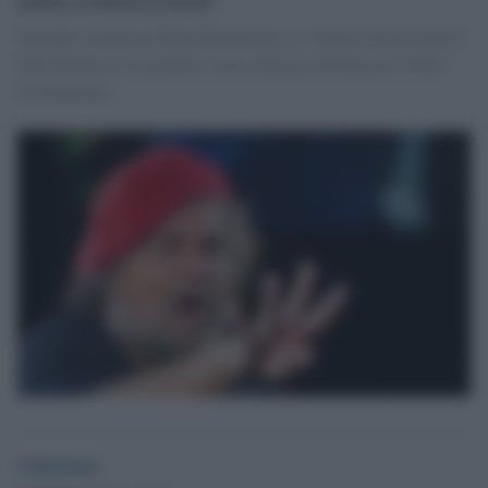
Secondo il partito di Rita Bernardini, le "dimissioni in bianco"
fatte firmare ai consiglieri sono contrarie all'articolo 5 della
Costituzione.
redazione