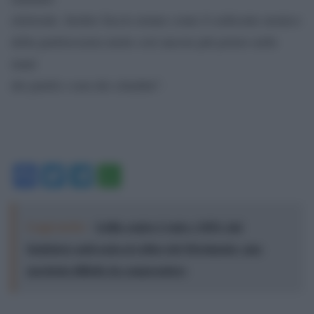
elettorale. Inoltre faccio notare come il sedicente nemico
della partitocrazia mette così ancora più potere nelle
mani
dei partiti e non dei cittadini”.
Facebook
Twitter
Telegram
WhatsApp
Leggi anche:
Grillo contro Conte e M5S: dal
fondatore anti-casta al critico del Movimento, una
parabola difficile da comprendere