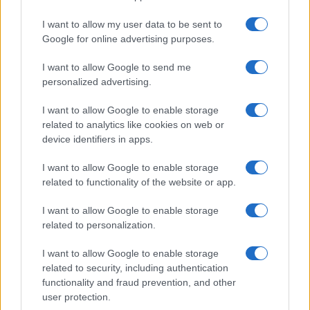
GiULia
Globalsport
I want to allow my user data to be sent to
Google for online advertising purposes.
Prima Pagina
I want to allow Google to send me
personalized advertising.
Giornale dello
Chi siamo
I want to allow Google to enable storage
Spettacolo
related to analytics like cookies on web or
Contributors
device identifiers in apps.
Wondernet
Facebook
I want to allow Google to enable storage
Giuliana Sgrena
related to functionality of the website or app.
Twitter
I want to allow Google to enable storage
Google News
related to personalization.
Mastodon
I want to allow Google to enable storage
related to security, including authentication
Cookie Policy
functionality and fraud prevention, and other
user protection.
Preferenze Privacy