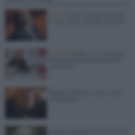
Editoria /
Crimi commemora Bordin e
la rete si ribella: "ipocrita, vergognati"
Il ricordo /
Bordin, la voce che ha reso
Radio Radicale patrimonio unico del
giornalismo
Pannella al Quirinale: curioso video
con Mattarella
La nuova battaglia di Emma Bonino: ho