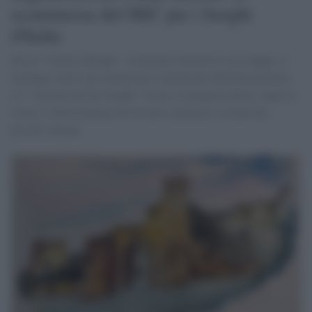
scommessa del MiC per i borghi
d'Italia
Nasce "Cultura Borghi", strumento interattivo con mappe, e-
learning e news per monitorare l'attuazione dell'Investimento
2.1 "Attrattività dei borghi". Focus su progetti pilota, imprese
locali e valorizzazione del tessuto culturale e sociale dei
piccoli comuni