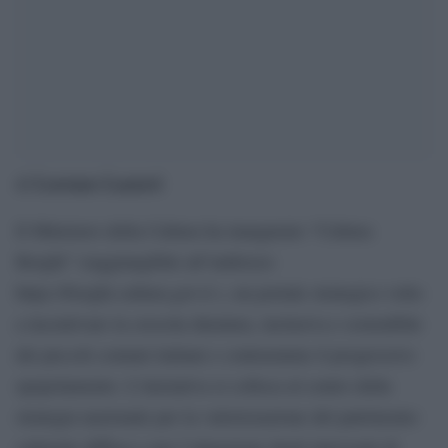
Lorenzo Lazzeri
di
Il Ministero della Cultura ha inaugurato “Cultura
Borghi” (raggiungibile all’indirizzo
https://borghi.cultura.gov.it ), un portale strategico volto
a incentivare la crescita duratura, inclusiva e sostenibile
dei piccoli comuni italiani e contrastarne il progressivo
spopolamento. L’iniziativa si colloca al centro della
strategia nazionale per la valorizzazione del patrimonio
culturale diffuso e per l’attuazione degli interventi di