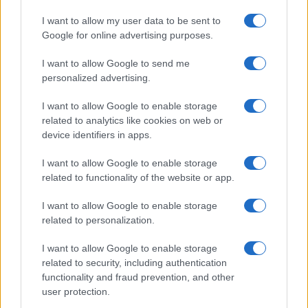
GiULia
Globalsport
I want to allow my user data to be sent to
Google for online advertising purposes.
Prima Pagina
I want to allow Google to send me
personalized advertising.
Giornale dello
Chi siamo
I want to allow Google to enable storage
Spettacolo
related to analytics like cookies on web or
Contributors
device identifiers in apps.
Wondernet
Facebook
I want to allow Google to enable storage
Giuliana Sgrena
related to functionality of the website or app.
Twitter
I want to allow Google to enable storage
Google News
related to personalization.
Mastodon
I want to allow Google to enable storage
related to security, including authentication
Cookie Policy
functionality and fraud prevention, and other
user protection.
Preferenze Privacy