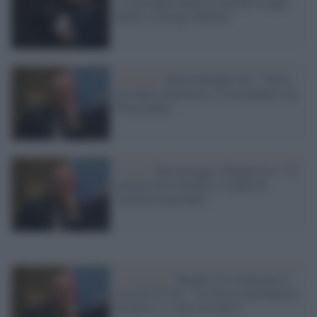
e Lega hanno paura di lasciare troppo
potere a Giorgia Meloni"
Alleanze /
Enrico Borghi (Iv): "Serve
un centro riformista, c'è un dialogo con
Forza Italia"
Il caso /
Dossieraggio, Borghi (Iv): "Il
governo deve chiarire, si parla di
sicurezza nazionale"
Le reazioni /
Borghi (Iv) esulta per il
tracollo di Vox: "La deriva nazionalista
ha perso, si vince al centro"