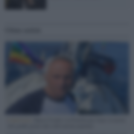
Ultime notizie
L'intervista /
Marco Croatti e la Flottilla per Gaza: le nostre
vele gonfie grazie alla sollevazione popolare