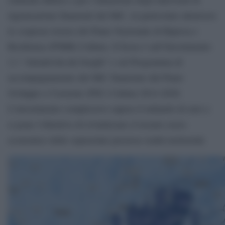
rigenerazione finanziati dal MiC, in particolare attraverso
le cospicue risorse del Piano Nazionale di Ripresa e
Resilienza (PNRR) Cultura. Il focus è sull’Investimento
2.1 “Attrattività dei borghi” e sul Programma di
accompagnamento del MiC finanziato dal Piano
Sviluppo e Coesione (PSC) Cultura 2014-2020.
L’investimento complessivo supera il miliardo di euro e
si pone l’obiettivo di rivitalizzare il tessuto socio-
economico delle sopracitate preziose realtà territoriali.