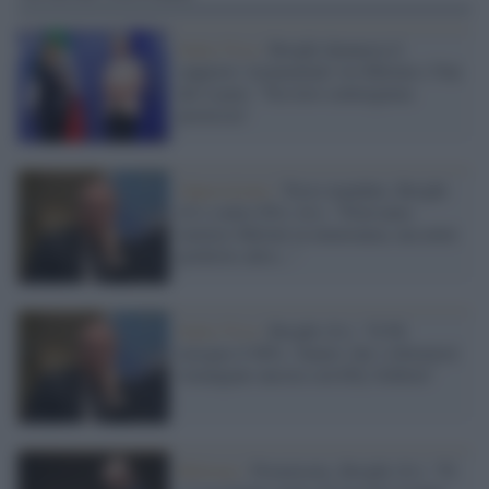
Italia Viva /
Borghi denuncia il
rapporto 'strumentale' tra Meloni e Von
der Leyen: "Tra loro convergenza
posticcia"
Opposizione /
Terzo mandato, Borghi
(Iv) contro Pd e Avs: "Potevamo
mettere Meloni in minoranza, ma avete
preferito altro..."
Italia Viva /
Borghi (Iv): "Il Pd
insegue il M5s, 'lunare' che i riformisti
rimangano ancora con Elly Schlein"
Riforme /
Premierato, Borghi (Iv): "Fi