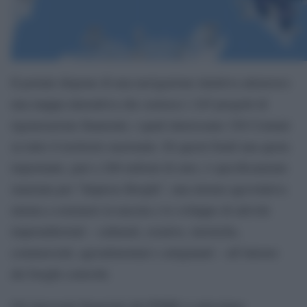
Il portale dispone di una navigazione intuitiva attraverso
una mappa interattiva che censisce i 245 progetti di
rigenerazione finanziati, i quali interessano 328 Comuni
su tutto il territorio nazionale. Di questi fondi una quota
importante, pari a 200 milioni di euro, è specificamente
stanziata per “Imprese Borghi”, una misura agevolativa
mirata a sostenere la nascita e lo sviluppo di attività
imprenditoriali – culturali, creative, turistiche,
commerciali, agroalimentari e artigianali – all’interno
dei borghi coinvolti.
Gli interventi finanziati dal PNRR si articolano