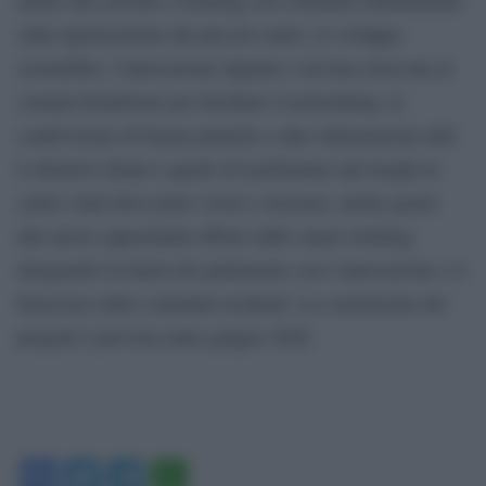
sulla rigenerazione dei piccoli centri, lo sviluppo
sostenibile, l’innovazione digitale e un’area riservata ai
comuni beneficiari per facilitare il networking, la
condivisione di buone pratiche e altre informazioni utili.
L’obiettivo finale è quello di trasformare tali luoghi in
centri vitali dove poter vivere e lavorare, anche grazie
alle nuove opportunità offerte dallo smart working,
integrando la tutela del patrimonio con l’innovazione e il
benessere delle comunità residenti. La conclusione dei
progetti è prevista entro giugno 2026.
Facebook
Twitter
Telegram
WhatsApp