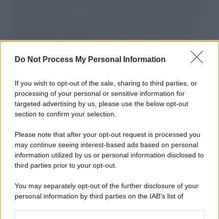
Il Senatore M5S racconta la sua esperienza sulle barche cariche di
aiuti umanitari assalite dall'esercito israeliano. Una guerra atroce,
il tentativo di disumanizzazione delle vittime, il servilismo del
governo italiano e degli altri europei, il ritorno al colonialismo.
L'importanza dei movimenti.
Do Not Process My Personal Information
Giornalismo /
Addio a Stefano Marcelli, colonna della Rai
di Firenze e dirigente dell'Usigrai
If you wish to opt-out of the sale, sharing to third parties, or
processing of your personal or sensitive information for
targeted advertising by us, please use the below opt-out
section to confirm your selection.
Lo scenario /
Ceuta, l’ombra del Marocco sull’assalto
mentre Trump rafforza i rapporti con Rabat e trama contro la
Please note that after your opt-out request is processed you
Spagna
may continue seeing interest-based ads based on personal
information utilized by us or personal information disclosed to
third parties prior to your opt-out.
La data /
L'8 agosto, quando la memoria dovrebbe insegnarci
You may separately opt-out of the further disclosure of your
qualcosa
personal information by third parties on the IAB’s list of
downstream participants.