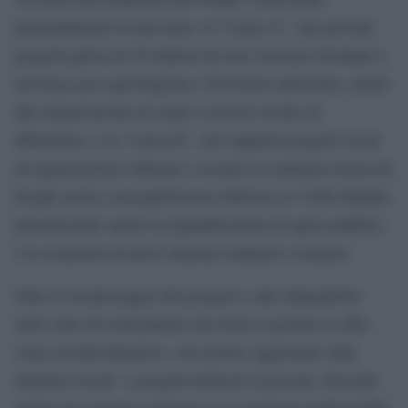
principalmente in due linee: la “Linea A”, che prevede
progetti pilota da 20 milioni di euro ciascuno destinati a
un borgo per ogni Regione o Provincia autonoma, mirati
alla rigenerazione di centri a elevato rischio di
abbandono, e la “Linea B”, che supporta progetti locali
di rigenerazione culturale e sociale in centinaia di piccoli
borghi storici con popolazione inferiore ai 5.000 abitanti,
promuovendo anche la riqualificazione di spazi pubblici
e la creazione di nuovi itinerari culturali e tematici.
Oltre al monitoraggio dei progetti e alle infografiche
sullo stato di avanzamento dei lavori il portale si offre
come un hub dinamico, con notizie aggiornate sulle
iniziative locali e progetti dedicati ai giovani. Presente
anche una sezione e-learning con contenuti multimediali