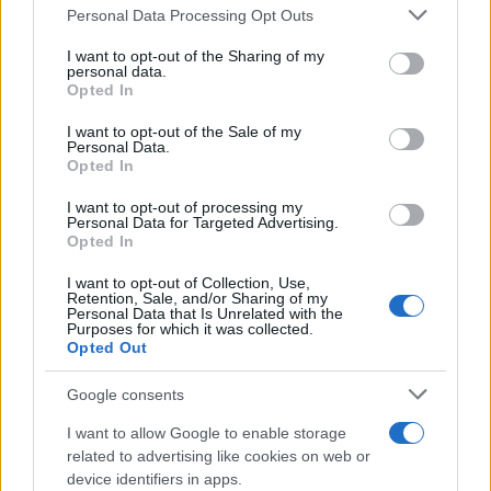
Personal Data Processing Opt Outs
This information may also be disclosed by us to third parties
Palestina /
Il Board of Peace di Trump assegna il primo
on the IAB’s List of Downstream Participants that may further
I want to opt-out of the Sharing of my
contratto per un rudimentale avamposto militare a Gaza
disclose it to other third parties.
personal data.
Opted In
Please note that this website/app uses one or more Google
services and may gather and store information including but
I want to opt-out of the Sale of my
Personal Data.
not limited to your visit or usage behaviour. You may click to
Opted In
grant or deny consent to Google and its third-party tags to
use your data for below specified purposes in below Google
I want to opt-out of processing my
consent section.
Personal Data for Targeted Advertising.
Opted In
I want to opt-out of Collection, Use,
Retention, Sale, and/or Sharing of my
Personal Data that Is Unrelated with the
Purposes for which it was collected.
Opted Out
Syndication
Culture
Google consents
Salute
Globalist
I want to allow Google to enable storage
related to advertising like cookies on web or
Megachip
Globalscience
device identifiers in apps.