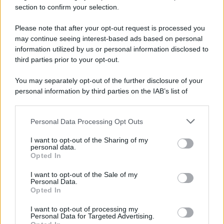
section to confirm your selection.
L'evento /
La Sila diventa un palcoscenico naturale: nasce “A
Farla Amare Comincia Tu – Opera Sila”
Please note that after your opt-out request is processed you
may continue seeing interest-based ads based on personal
information utilized by us or personal information disclosed to
third parties prior to your opt-out.
Il ricordo /
Le radici di Francesco Guccini
You may separately opt-out of the further disclosure of your
personal information by third parties on the IAB’s list of
downstream participants.
Personal Data Processing Opt Outs
This information may also be disclosed by us to third parties
L'anniversario /
90 anni di Yves Saint Laurent, tra moda e
on the IAB’s List of Downstream Participants that may further
I want to opt-out of the Sharing of my
scandali
disclose it to other third parties.
personal data.
Opted In
Please note that this website/app uses one or more Google
services and may gather and store information including but
I want to opt-out of the Sale of my
Personal Data.
not limited to your visit or usage behaviour. You may click to
Opted In
grant or deny consent to Google and its third-party tags to
use your data for below specified purposes in below Google
I want to opt-out of processing my
consent section.
Personal Data for Targeted Advertising.