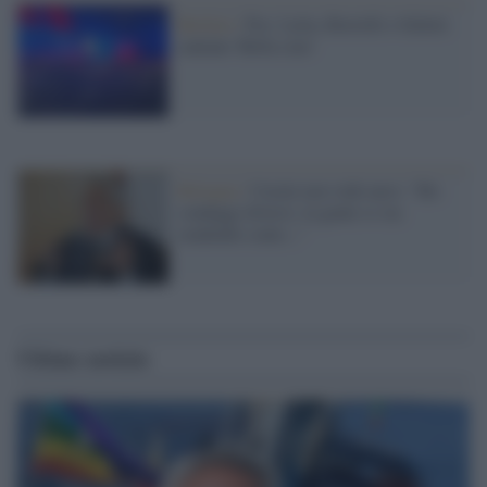
Berlino /
Pse: Letta, Borrelli e Scholz
cantano 'Bella ciao'
Bologna /
Casini non vede nero: "Ho
sondaggi diversi, la gente si sta
rendendo conto..."
Ultime notizie