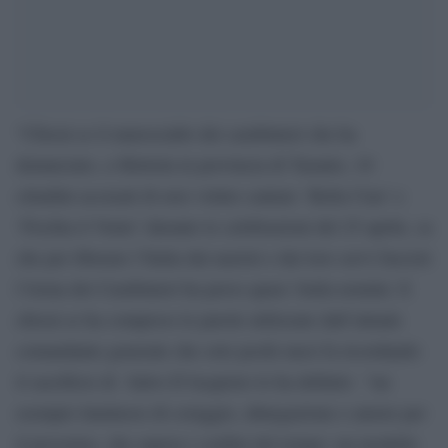
“Chissà se il maresciallo dei carabinieri che ha
denunciato, a Mottola in provincia di Taranto, 10
cittadini accusati di aver voluto cantare ‘Bella Ciao’ e
‘Fischia il Vento’ durante le celebrazioni del 25 aprile, sa
che per liberare l’Italia dai nazisti e dai loro servi fascisti
l’Arma dei Carabinieri ha perso quasi 3mila uomini. E
chissà se ha compreso le parole utilizzate dall’attuale
comandante generale che solo pochi mesi fa ricordando
il sacrificio di Salvo D’Acquisto lo ha definito “un
esempio luminoso di coraggio, abnegazione e amore per
il prossimo, che supera i confini del tempo: un modello