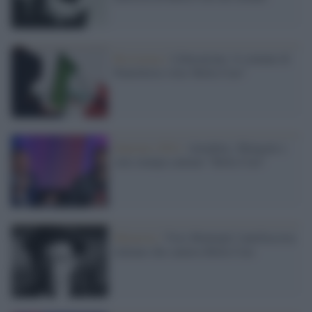
Resistenza /
Liberazione: il comune di
Pantelleria vieta 'Bella Ciao"
Sanremo 2024 /
Amadeus, Mengoni e
sala stampa cantano "Bella Ciao"
Memoria /
Yves Montand, l'antifascista
italiano che cantava Bella Ciao