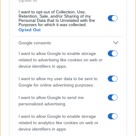
Opted In
I want to opt-out of Collection, Use,
Retention, Sale, and/or Sharing of my
Personal Data that Is Unrelated with the
Purposes for which it was collected.
Opted Out
Syndication
Culture
Google consents
Salute
Globalist
I want to allow Google to enable storage
related to advertising like cookies on web or
Megachip
Globalscience
device identifiers in apps.
GiULia
Globalsport
I want to allow my user data to be sent to
Google for online advertising purposes.
Prima Pagina
I want to allow Google to send me
personalized advertising.
Giornale dello
Chi siamo
I want to allow Google to enable storage
Spettacolo
related to analytics like cookies on web or
Contributors
device identifiers in apps.
Wondernet