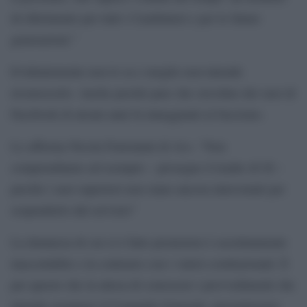
di riferimento per tutti i Carabinieri e per le future
generazioni.”
Evidentemente non lo sa o meglio non intende
riconoscerlo. Anche perché pare che circolino dei suoi dí
Facebook di alcuni anni fa inneggianti al fascismo.
Lo afferma Nicola Fratoianni di Avs. “Non
comprendiamo ad esempio – prosegue il leader di SI –
perché i suoi superiori non siano ancora intervenuti per
sospenderlo dal servizio”
La denuncia di cui si è fatto promotore è assolutamente
inaccettabile e in contrasto con i valori costituzionali. È
per questo che in attesa di conoscere i provvedimenti che
intende assumere il Comando Generale, presenteremo