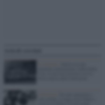
Articoli correlati
Il commento /
Sallusti non può
nemmeno minimamente scalfire Bella
Ciao: al massimo mostrare cos'è la
destra nemica della Liberazione
Liberazione /
Da canto partigiano a
inno globale: la lunga storia ribelle e
meticcia di Bella Ciao nel mondo