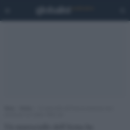
Home
>
Notizie
>
Un maresciallo dell’Arma ha denunciato dieci
persone per aver cantato ‘Bella ciao’
Un maresciallo dell'Arma ha