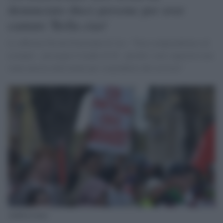
denunciato dieci persone per aver
cantato 'Bella ciao'
Lo afferma Nicola Fratoianni di Avs. "Non comprendiamo ad
esempio - prosegue il leader di SI - perché i suoi superiori non
siano ancora intervenuti per sospenderlo dal servizio"
Antifascismo