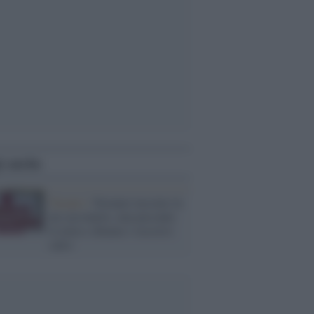
i anche
Taranto /
Neonato lasciato in
un cassonetto, una passante
lo nota e chiama i soccorsi:
salvo