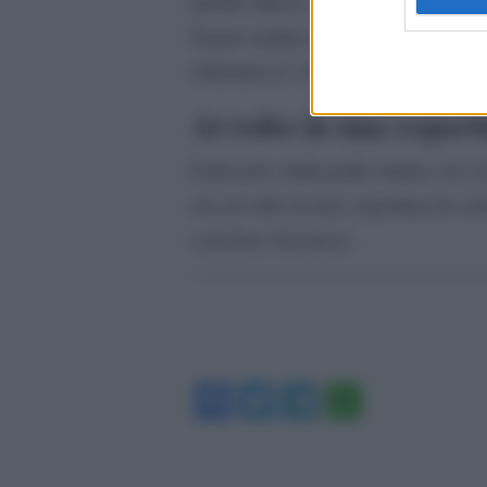
quella chiesa c’era una culla per l
Siamo andati a vederla e lì abbiam
chiamato il 112 e il 118”.
Avvolto in una copert
Il piccolo, dalla pelle chiara, era 
era avvolto in una copertina di co
concluso Savarese.
Facebook
Twitter
Telegram
WhatsA