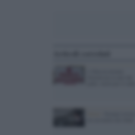
Articoli correlati
A Marcon neonata
dimenticata in auto dal
padre: morta per il cald
Torino /
Neonato trovato
un cassonetto dei rifiuti