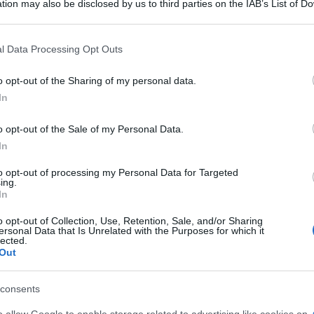
tion may also be disclosed by us to third parties on the IAB’s List of 
 that may further disclose it to other third parties.
l’inizio del 2025
 that this website/app uses one or more Google services and may gath
l Data Processing Opt Outs
including but not limited to your visit or usage behaviour. You may click 
a nella “culla della vita” della chiesa di Bari, a
 to Google and its third-party tags to use your data for below specifi
o opt-out of the Sharing of my personal data.
opposto: il miracolo di Natale del 2023, quando
ogle consent section.
Ulti
In
nel sistema, operativo dal 2014 per accogliere i
o opt-out of the Sale of my Personal Data.
In
 piccolo
to opt-out of processing my Personal Data for Targeted
ing.
, avrebbe avuto circa un mese di vita. Sul luogo
In
lanti e della Scientifica, che hanno avviato le
o opt-out of Collection, Use, Retention, Sale, and/or Sharing
ersonal Data that Is Unrelated with the Purposes for which it
ti delle telecamere di sorveglianza della zona.
lected.
Out
un’autopsia per chiarire le cause della morte.
L'int
Gaza:
o: “Un dolore immenso”
consents
solle
o allow Google to enable storage related to advertising like cookies on