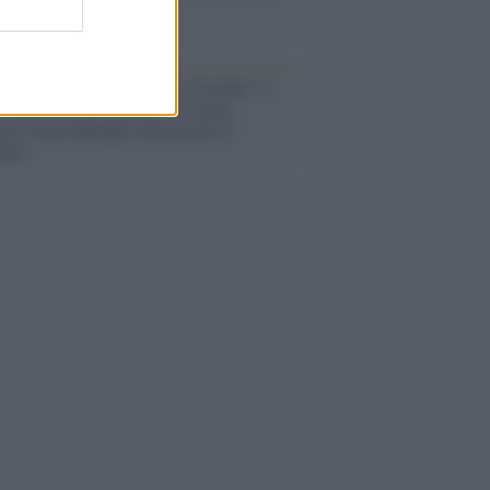
a sicurezza"
flessione /
Pace, disarmo e Ucraina: il
osinistra non trasformi il riarmo
eo in una battaglia interna per le
arie