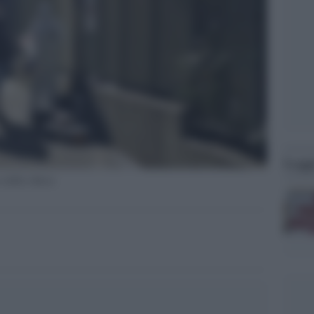
Legg
a della chiesa