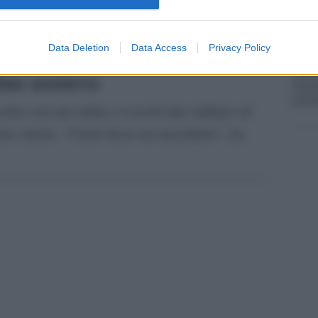
a vita e uno di loro mi ha chiesto dove fosse.
la su
o trovato il corpo del neonato. Ho subito
Data Deletion
Data Access
Privacy Policy
La ri
centr
ina azzurra
europ
prim
vestito con una tutina a scacchi tipo militare ed
lore celeste. “Credo fosse un maschietto”, ha
pp