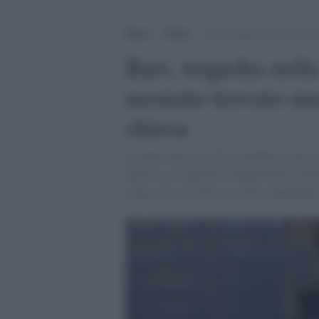
Home
>
Notizie
>
Bari, tragedia nella “culla 
Bari, tragedia nella
neonato trovato mo
chiesa
Il corpo senza vita di un neonato è stato 
Battista, nel quartiere Poggiofranco di Ba
stanza che custodisce la culla, impedendo