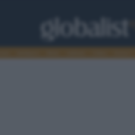
omia
Intelligence
Media
Ambiente
Cultura
Scienza