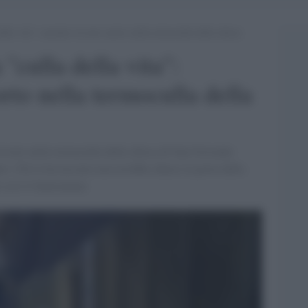
della vita”: neonato trovato morto nella termoculla della chiesa
 "culla della vita":
rto nella termoculla della
trovato nella termoculla della chiesa di San Giovanni
ri. Chi lo ha lasciato non avrebbe chiuso la porta della
 così il funzioname