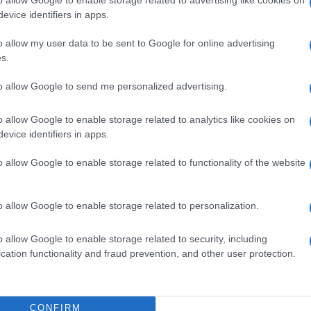
Il Se
 dettagli – ha aggiunto il parroco don Ruccia –
evice identifiers in apps.
barch
dall'e
o morto intorno alle 9:30 di giovedì mattina. È
o allow my user data to be sent to Google for online advertising
tentat
rovo un dolore immenso per quanto accaduto”.
s.
servil
europ
te del titolare di un’agenzia
to allow Google to send me personalized advertising.
dei m
o allow Google to enable storage related to analytics like cookies on
Perch
evice identifiers in apps.
zzetta del Mezzogiorno
famig
, tutte le ipotesi sulla
tecno
o allow Google to enable storage related to functionality of the website
otrebbe essersi trattato di un malore, oppure la
zionato. Il personale del 118, giunto sul posto,
o allow Google to enable storage related to personalization.
Il co
ra fredda.
o allow Google to enable storage related to security, including
to Savarese, titolare di un’agenzia di pompe
cation functionality and fraud prevention, and other user protection.
 funerale. “Erano le 9:30, io e i miei
Tel 
sa della cerimonia. Ho raccontato loro che in
"Isra
CONFIRM