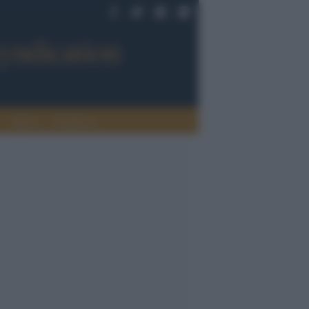
Sport
Tendenze