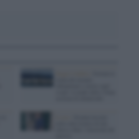
Reggio Calabria /
Fermata la
nonna del neonato
o
abbandonato e morto sugli
scogli: la madre della 13enne
accusata di infanticidio
 in
Il caso /
Neonata lasciata
nella culla termica di una
chiesa a Bari: l'emozione del
parroco