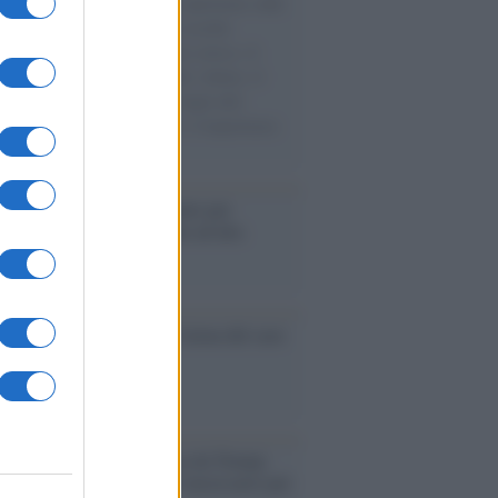
natore M5S racconta la sua esperienza sulle
e cariche di aiuti umanitari assalite
sercito israeliano. Una guerra atroce, il
ivo di disumanizzazione delle vittime, il
ismo del governo italiano e degli altri
ei, il ritorno al colonialismo. L'importanza
ovimenti.
é i centri di intrattenimento per
lie investono in attrazioni ad alta
logia
nflitto /
La mafia russa e l'arma del caos
Aviv /
Netanyahu si smarca da Trump:
ele farà tutto quello che è necessario per