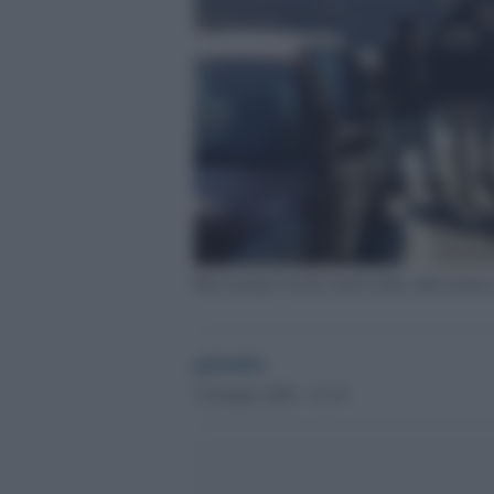
Bari neonato trovato morto nella culla termic
globalist
2 Gennaio 2025 - 13.19