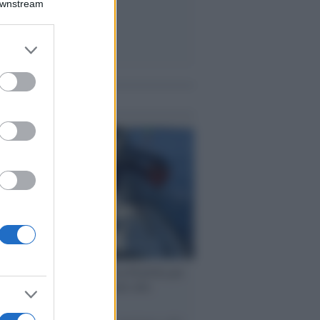
Downstream
er and store
to grant or
ed purposes
me notizie
ervista /
Marco Croatti e la Flottilla per
 le nostre vele gonfie grazie alla
vazione popolare