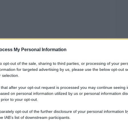
ocess My Personal Information
to opt-out of the sale, sharing to third parties, or processing of your per
formation for targeted advertising by us, please use the below opt-out s
 stato trovato nella termoculla della chiesa di
 selection.
re Poggiofranco di Bari. Chi lo ha lasciato non
 that after your opt-out request is processed you may continue seeing i
za che custodisce la culla, impedendo così il
ased on personal information utilized by us or personal information dis
 prior to your opt-out.
me. “Sono a Roma – ha dichiarato il parroco don
re collegato alla culla non ha squillato”. Questo
rately opt-out of the further disclosure of your personal information by
he IAB’s list of downstream participants.
ià morto quando è stato depositato. Sul caso