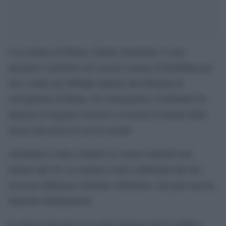
L’ex sindaco di Roma, Gianni Alemanno, è stato
arrestato e trasferito nel carcere romano di Rebibbia per
aver violato gli obblighi imposti dal tribunale di
sorveglianza di Roma. Di conseguenza, il tribunale ha
disposto d’urgenza l’arresto e revocato la misura della
messa alla prova ai servizi sociali.
Alemanno è stato condotto in carcere martedì sera
intorno alle 20. La notizia è stata confermata dal suo
avvocato difensore, Edoardo Albertario, che però non ha
rilasciato dichiarazioni.
La messa alla prova era stata concessa all’ex sindaco