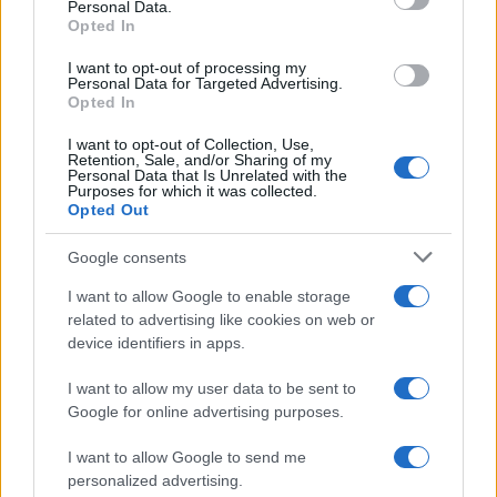
Personal Data.
not limited to your visit or usage behaviour. You may click to
Opted In
grant or deny consent to Google and its third-party tags to
use your data for below specified purposes in below Google
I want to opt-out of processing my
consent section.
Personal Data for Targeted Advertising.
Opted In
I want to opt-out of Collection, Use,
Retention, Sale, and/or Sharing of my
Personal Data that Is Unrelated with the
Purposes for which it was collected.
Opted Out
Syndication
Culture
Google consents
Salute
Globalist
I want to allow Google to enable storage
related to advertising like cookies on web or
Megachip
Globalscience
device identifiers in apps.
GiULia
Globalsport
I want to allow my user data to be sent to
Google for online advertising purposes.
Prima Pagina
I want to allow Google to send me
personalized advertising.