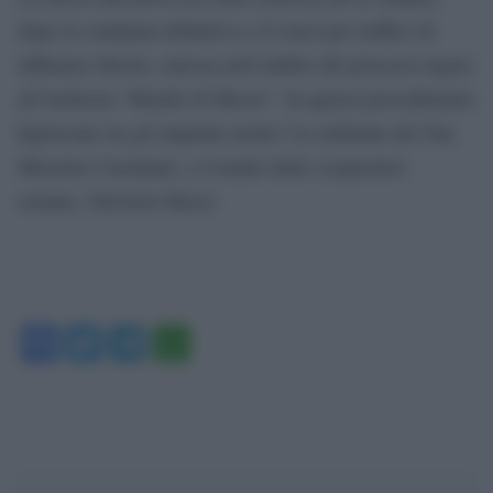
dopo la condanna definitiva a 22 mesi per traffico di
influenze illecite, emessa nell’ambito del processo legato
all’inchiesta “Mondo di Mezzo”. In questo procedimento
figuravano tra gli imputati anche l’ex militante dei Nar,
Massimo Carminati, e il leader delle cooperative
romane, Salvatore Buzzi.
Facebook
Twitter
Telegram
WhatsApp