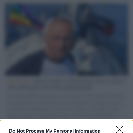
L'intervista /
Marco Croatti e la Flottilla per Gaza: le nostre
vele gonfie grazie alla sollevazione popolare
Il Senatore M5S racconta la sua esperienza sulle barche cariche di
aiuti umanitari assalite dall'esercito israeliano. Una guerra atroce,
il tentativo di disumanizzazione delle vittime, il servilismo del
governo italiano e degli altri europei, il ritorno al colonialismo.
L'importanza dei movimenti.
Do Not Process My Personal Information