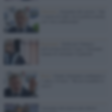
Giustizia /
Alemanno dal carcere: "Qui
si muore di caldo, ma la politica dorme
con l’aria condizionata"
Reazionari /
Derby pro-Vannacci
nell'estrema destra: Lega e Alemanno
tentano di 'arruolare' il generale
Roma /
Gianni Alemanno condannato a
1 anno e 10 mesi: "Ma mi ricandido lo
stesso"
Alemanno alla marcia anti-aborto: