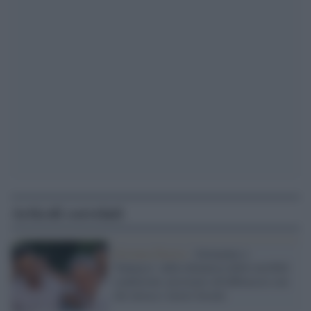
Articoli correlati
Estrema Destra /
Alemanno e
Vannacci: dalla denuncia delle terribili
condizioni carcerarie all'abbraccio con
chi invoca i lavori forzati