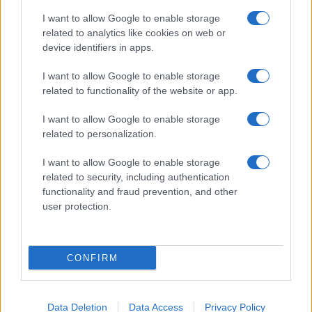
Giornale dello
Chi siamo
I want to allow Google to enable storage
Spettacolo
related to analytics like cookies on web or
Contributors
device identifiers in apps.
Wondernet
Facebook
I want to allow Google to enable storage
Giuliana Sgrena
related to functionality of the website or app.
Twitter
I want to allow Google to enable storage
Google News
related to personalization.
Mastodon
I want to allow Google to enable storage
related to security, including authentication
Cookie Policy
functionality and fraud prevention, and other
user protection.
Preferenze Privacy
CONFIRM
©2021 Globalist.it • All right reserved.
Data Deletion
Data Access
Privacy Policy
Syndication