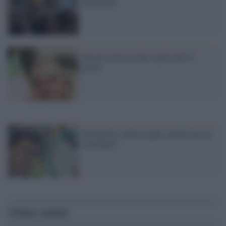
polemiche
Storace nervoso alla vigilia del 25
aprile
Olimpiadi a Roma addio: Monti boccia
Alemanno
Ultime notizie