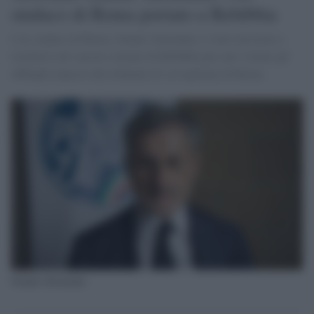
sindaco di Roma portato a Rebibbia
L'ex sindaco di Roma, Gianni Alemanno, è stato arrestato e
trasferito nel carcere romano di Rebibbia per aver violato gli
obblighi imposti dal tribunale di sorveglianza di Roma.
Gianni Alemanno