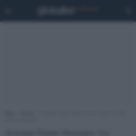
Home
>
Notizie
>
Arrestato Gianni Alemanno: l’ex sindaco di Roma
portato a Rebibbia
Arrestato Gianni Alemanno: l'ex