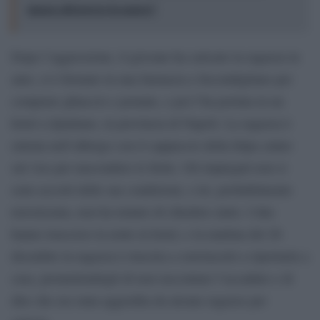
massa attraverso la paura?
Dopo l’aggressione, il giovane ha caricato la ragazza in
auto, si è fermato in una farmacia a Secondigliano per
comprare ghiaccio e pomate, e poi l’ha portata in un
hotel a Qualiano, in provincia di Napoli. La ragazza è
entrata nell’albergo con il cappuccio della felpa calato
sul viso per nascondere le ferite. Gli impiegati non si
sono accorti delle sue condizioni, e lei, probabilmente
terrorizzata, non ha tentato di chiedere aiuto. I due
hanno trascorso la notte in hotel, e la mattina del 26
dicembre la ragazza è riuscita a convincerlo a riportarla a
casa, promettendogli di non raccontare l’accaduto e di
dire che era stata aggredita da alcune ragazze per