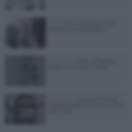
I dati /
Armi e violenza tra i minori:
l'allarme di Save the Children
La polemica /
Il palco all’imputato:
quando la tv riscrive le vittime
La riflessione /
La morte di Youssef
Abanoub: quando la scuola non é più un
luogo sicuro