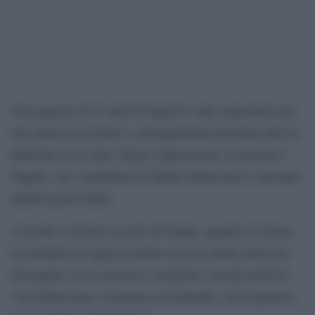
Una ragazza di 22 anni di Napoli è stata sequestrata per
due giorni in un hotel e selvaggiamente picchiata dall’ex
fidanzato di 23 anni. Dopo l’aggressione, il giovane è
fuggito, ma i carabinieri lo hanno rintracciato e arrestato
quattro giorni dopo.
L’incubo è iniziato la notte di Natale, quando il 23enne
ha pedinato la ragazza mentre era con alcuni amici per
festeggiare. Lei è riuscita a seminarlo, ma più tardi lui
l’ha rintracciata e convinta a incontrarlo, con il pretesto