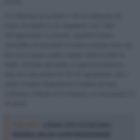
gelosia.
L’ex fidanzato ha accettato e l’ha accompagnata dai
nonni, lasciandole il suo smartphone con i video
dell’aggressione. La giovane, seguendo il piano
concordato, ha raccontato ai nonni la versione falsa, ma
loro non le hanno creduto e hanno subito avvertito la
madre. Di fronte alla madre, la ragazza ha ammesso
tutto ed è stata portata al CTO di Capodimonte, dove i
medici le hanno diagnosticato la frattura del naso,
contusioni, ematomi ed escoriazioni, con una prognosi di
40 giorni.
Leggi anche:
A Parma “LEI”: da Van Gogh a
Modigliani, oltre due secoli di ritratti femminili