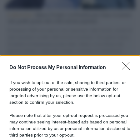
L'intervista /
Marco Croatti e la Flottilla per Gaza: le nostre
vele gonfie grazie alla sollevazione popolare
Il Senatore M5S racconta la sua esperienza sulle barche cariche di
aiuti umanitari assalite dall'esercito israeliano. Una guerra atroce,
il tentativo di disumanizzazione delle vittime, il servilismo del
governo italiano e degli altri europei, il ritorno al colonialismo.
L'importanza dei movimenti.
Do Not Process My Personal Information
Perché i centri di intrattenimento per famiglie investono in
attrazioni ad alta tecnologia
If you wish to opt-out of the sale, sharing to third parties, or
processing of your personal or sensitive information for
targeted advertising by us, please use the below opt-out
section to confirm your selection.
Il conflitto /
La mafia russa e l'arma del caos
Please note that after your opt-out request is processed you
may continue seeing interest-based ads based on personal
information utilized by us or personal information disclosed to
third parties prior to your opt-out.