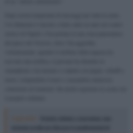
di un “ultimo chiarimento”.
Dopo averla tempestata di messaggi per tutta la notte,
l’ex fidanzato è riuscito a farla salire in auto nel centro
storico di Napoli. L’ha portata in una zona panoramica
del parco del Vesuvio, dove l’ha aggredita
violentemente: quando il telefono della ragazza ha
ricevuto una notifica, il giovane ha distrutto lo
smartphone e ha iniziato a colpirla con pugni, schiaffi e
morsi, rompendole il naso e causandole numerose
contusioni ed ematomi. Ha anche registrato la scena con
il proprio cellulare.
Leggi anche:
Proteste violente e repressione: una
strategia occulta per bloccare le manifestazioni di