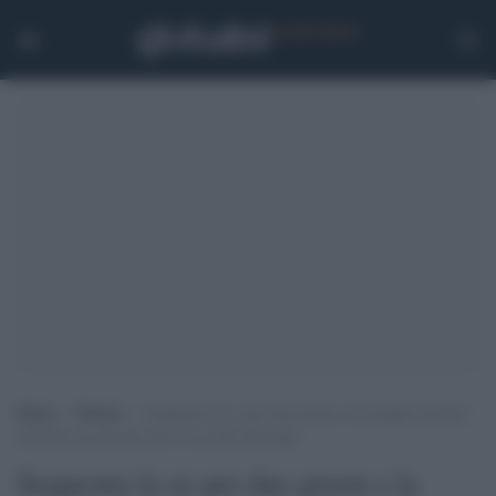
Home
>
Notizie
>
Sequestra la ex per due giorni e la riempie di botte:
arrestato un giovane che si era dato alla fuga
Sequestra la ex per due giorni e la