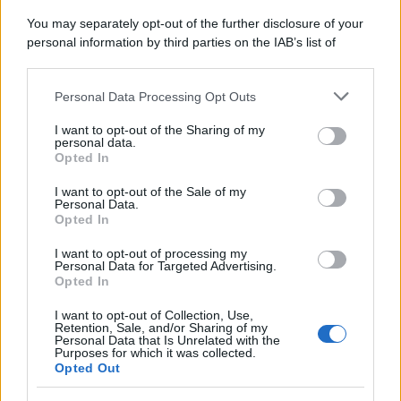
Tel Aviv /
Netanyahu si smarca da Trump: "Israele farà tutto
You may separately opt-out of the further disclosure of your
quello che è necessario per la sua sicurezza"
personal information by third parties on the IAB’s list of
downstream participants.
Personal Data Processing Opt Outs
This information may also be disclosed by us to third parties
La riflessione /
Pace, disarmo e Ucraina: il centrosinistra
on the IAB’s List of Downstream Participants that may further
I want to opt-out of the Sharing of my
non trasformi il riarmo europeo in una battaglia interna per
disclose it to other third parties.
personal data.
le primarie
Opted In
Please note that this website/app uses one or more Google
services and may gather and store information including but
I want to opt-out of the Sale of my
Personal Data.
not limited to your visit or usage behaviour. You may click to
Opted In
grant or deny consent to Google and its third-party tags to
use your data for below specified purposes in below Google
I want to opt-out of processing my
consent section.
Personal Data for Targeted Advertising.
Opted In
I want to opt-out of Collection, Use,
Retention, Sale, and/or Sharing of my
Personal Data that Is Unrelated with the
Purposes for which it was collected.
Opted Out
Syndication
Culture