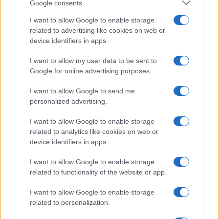
Google consents
Salute
Globalist
I want to allow Google to enable storage
related to advertising like cookies on web or
Megachip
Globalscience
device identifiers in apps.
GiULia
Globalsport
I want to allow my user data to be sent to
Google for online advertising purposes.
Prima Pagina
I want to allow Google to send me
personalized advertising.
Giornale dello
Chi siamo
I want to allow Google to enable storage
Spettacolo
related to analytics like cookies on web or
Contributors
device identifiers in apps.
Wondernet
Facebook
I want to allow Google to enable storage
Giuliana Sgrena
related to functionality of the website or app.
Twitter
I want to allow Google to enable storage
Google News
related to personalization.
Mastodon