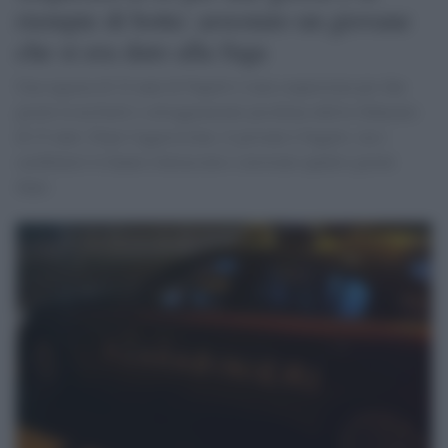
riempie di botte: arrestato un giovane
che si era dato alla fuga
Una ragazza di 22 anni di Napoli è stata sequestrata per due
giorni in un hotel e selvaggiamente picchiata dall'ex fidanzato
di 23 anni. Dopo l'aggressione, il giovane è fuggito, ma i
carabinieri lo hanno rintracciato e arrestato quattro giorni
dopo.