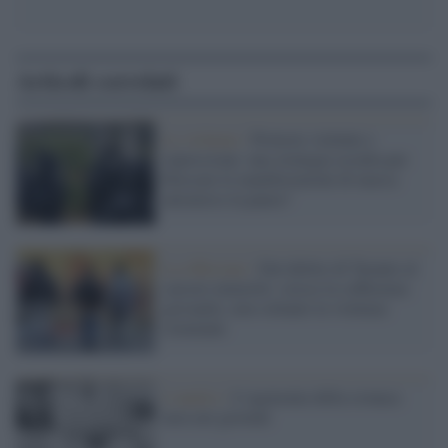
Articoli correlati
Le violenze /
Proteste violente e
repressione: una strategia occulta per
bloccare le manifestazioni di massa
attraverso la paura?
La riflesione /
Dal delitto di Taranto al
carcere minorile: cresce la sofferenza
giovanile, non soltanto la violenza
criminale
L'analisi /
L’egemonia della cronaca
nera nei giornali