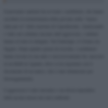
Il personale sanitario ha avvisato i carabinieri, che hanno
ascoltato la testimonianza della giovane nella “stanza
tutta per sé” della stazione di Capodimonte. Analizzando
i video nel cellulare lasciato dall’aggressore, i militari
hanno avviato le indagini. Nel frattempo, il 23enne era
fuggito. Dopo quattro giorni di ricerche, i carabinieri
hanno trovato la sua auto e successivamente lui, nascosto
in un B&B di Agnano, dove si era registrato con il
documento di un amico, che è stato denunciato per
favoreggiamento.
L’aggressore è stato arrestato e ora dovrà rispondere
delle accuse mosse nei suoi confronti.