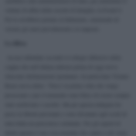
sarebbero stati amministratori di fatto, per aumentare il
volume di affari della società di famiglia, la Eventi 6.
Poi le avrebbero portate al fallimento, omettendo di
versare gli oneri previdenziali e le imposte.
La difesa
Accuse infondate secondo il collegio difensivo della
coppia che nell’ultima udienza prima di oggi aveva
rilasciato dichiarazioni spontanee. In particolare Tiziano
Renzi aveva detto: “Non è la prima volta che vengo
processato e per il momento sono felice di essere sempre
stato archiviato o assolto. Ma per questa indagine ho
perso la libertà personale e sono diventato agli occhi di
tutta Italia un pericoloso criminale. Per gli esperti di
diritto questa è una cosa normale che capita a chi viene