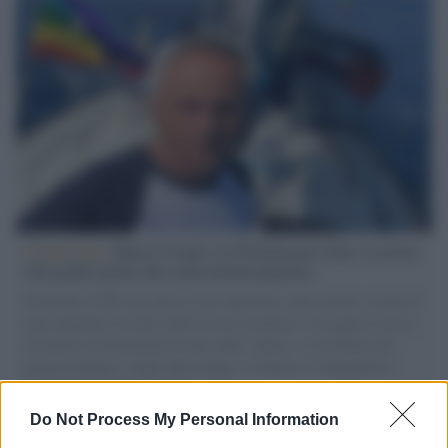
L'intervista /
Marco Croatti e la Flottilla per Gaza: le nostre
vele gonfie grazie alla sollevazione popolare
Il Senatore M5S racconta la sua esperienza sulle barche cariche di
aiuti umanitari assalite dall'esercito israeliano. Una guerra atroce,
il tentativo di disumanizzazione delle vittime, il servilismo del
governo italiano e degli altri europei, il ritorno al colonialismo.
L'importanza dei movimenti.
Do Not Process My Personal Information
L'attesa /
Un estate di calcio: tra Mondiali e Serie A