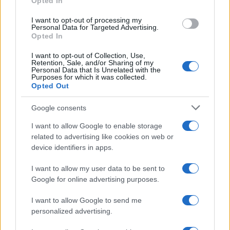
Opted In
grant or deny consent to Google and its third-party tags to
use your data for below specified purposes in below Google
I want to opt-out of processing my
consent section.
Personal Data for Targeted Advertising.
Opted In
I want to opt-out of Collection, Use,
Retention, Sale, and/or Sharing of my
Personal Data that Is Unrelated with the
Purposes for which it was collected.
Opted Out
Syndication
Culture
Google consents
Salute
Globalist
I want to allow Google to enable storage
related to advertising like cookies on web or
Megachip
Globalscience
device identifiers in apps.
GiULia
Globalsport
I want to allow my user data to be sent to
Google for online advertising purposes.
Prima Pagina
I want to allow Google to send me
personalized advertising.
Giornale dello
Chi siamo