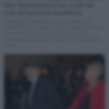
false fatturazioni ma ma assolti dal
reato di bancarotta fraudolenta
Tiziano Renzi e Laura Bovoli sono stati condannati dal
tribunale di Firenze a 3 anni e 2 mesi e 15 giorni di reclusione
per false fatturazioni e assolti dal reato di bancarotta
fraudolenta delle cooperative Delivery Service Italia, Europe
Service.