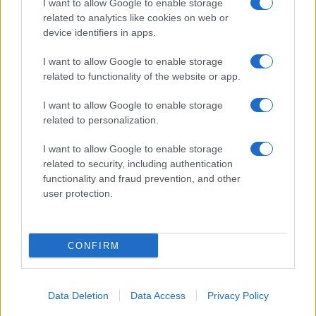
I want to allow Google to enable storage
Spettacolo
related to analytics like cookies on web or
Contributors
device identifiers in apps.
Wondernet
Facebook
I want to allow Google to enable storage
Giuliana Sgrena
related to functionality of the website or app.
Twitter
I want to allow Google to enable storage
Google News
related to personalization.
Mastodon
I want to allow Google to enable storage
related to security, including authentication
Cookie Policy
functionality and fraud prevention, and other
user protection.
Preferenze Privacy
CONFIRM
©2021 Globalist.it • All right reserved.
Data Deletion
Data Access
Privacy Policy
Syndication