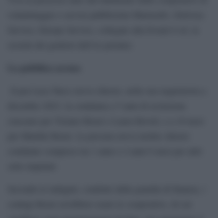
volantinaggio e servizi pubblicitari Marmodiv, Delivery
Service, Europe Service, collegate alla Eventi 6 srl, la
società dei genitori dell’ex premier.
La pubblica accusa
Il pm Luca Turco aveva chiesto, nella sua requisitoria a
dicembre 2023, la condanna a 5 anni di reclusione
ciascuno per Tiziano Renzi e Laura Bovoli, e a 10 mesi
per Matilde Renzi. La procura aveva inoltre chiesto
condanne comprese tra 1 anno e 4 anni 8 mesi per altri
sette imputati.
Secondo le indagini, condotte dalla guardia di finanza, i
coniugi Renzi avrebbero usato le cooperative, di cui