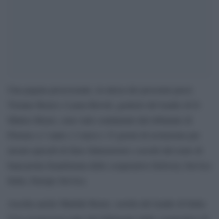
Una pagina processuale, in attesa dei prossimi passi.
Tiziano Renzi e Laura Bovoli, genitori del leader di Iv
Matteo Renzi, sono stati condannati dal tribunale di
Firenze a 3 anni e 2 mesi e 15 giorni di reclusione per
alcuni episodi di false fatturazioni e assolti dal reato di
bancarotta fraudolenta delle cooperative Delivery Service
Italia, Europe Service.
Assolta anche Matilde Renzi, sorella del leader di Italia
Viva al processo nato dal fallimento delle cooperative di