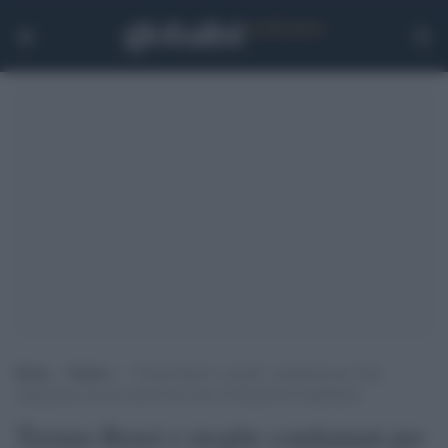
Home
>
Notizie
>
Tiziano Renzi e moglie condannati per false
fatturazioni ma ma assolti dal reato di bancarotta fraudolenta
Tiziano Renzi e moglie condannati per