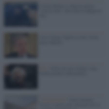
Consip, Romeo si sfoga in carcere:
"Accuse false". Revocate le indagini al
Noe
Caso Consip, Cuperlo a Lotti: fai un
passo indietro
M5s /
Grillo sul caso Consip: è una
bomba atomica sulla politica
L'inaugurazione /
Cuneo inaugura
Esseci: il nuovo polo culturale nell’ex