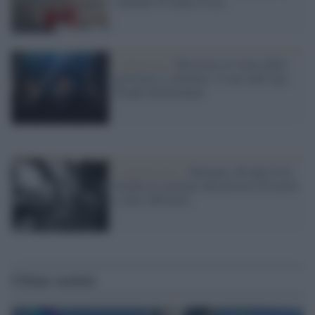
ospedale di Santa Croce
L'intervista /
Resistere al vuoto della
provincia e colmarlo: il caso dell’Aps
People Involvement
L'anniversario /
Bologna, 46 anni fa la
bomba in stazione che provocò 85 morti
e oltre 200 feriti
Ultime notizie