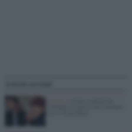
Articoli correlati
Inchiesta /
Consip, il capitano dei
carabinieri accusato di avere falsificato
atti su Tiziano Renzi