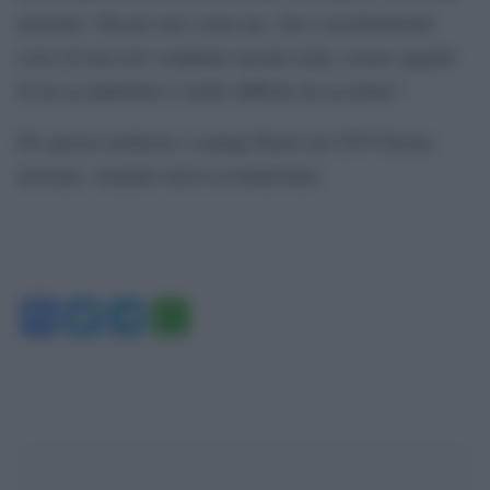
arrestato. Ma per uno come me, che è assolutamente
certo di non aver compiuto nessun reato, essere oggetto
di un accanimento è molto difficile da accettare”.
Per questa inchiesta i coniugi Renzi nel 2019 furono
arrestati, venendo messi ai domiciliari.
Facebook
Twitter
Telegram
WhatsApp