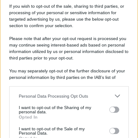
If you wish to opt-out of the sale, sharing to third parties, or
processing of your personal or sensitive information for
targeted advertising by us, please use the below opt-out
section to confirm your selection.
Imperialismo /
Petrolio e prepotenze di Trump: una società
legata a 'Donald' vuole perforare la Groenlandia senza
Please note that after your opt-out request is processed you
autorizzazione
may continue seeing interest-based ads based on personal
information utilized by us or personal information disclosed to
third parties prior to your opt-out.
Musica /
Al maestro Francesco Guccini
You may separately opt-out of the further disclosure of your
personal information by third parties on the IAB’s list of
downstream participants.
Personal Data Processing Opt Outs
This information may also be disclosed by us to third parties
Il ricordo /
Quando Guccini raccontava le "Cronache
on the IAB’s List of Downstream Participants that may further
I want to opt-out of the Sharing of my
epafaniche": l'intervista all'artista che si definiva un
disclose it to other third parties.
personal data.
'narratore'
Opted In
Please note that this website/app uses one or more Google
services and may gather and store information including but
I want to opt-out of the Sale of my
Personal Data.
not limited to your visit or usage behaviour. You may click to