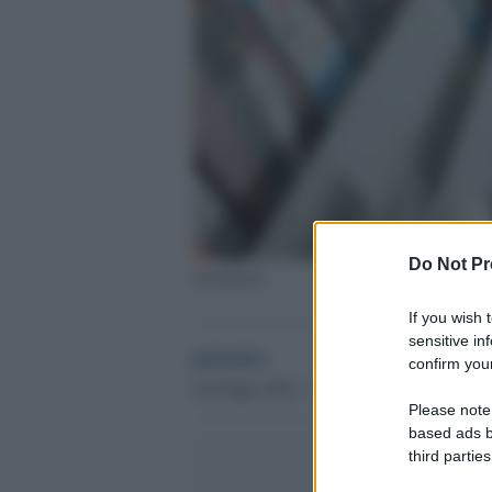
Do Not Pr
Un'edicola
If you wish 
sensitive in
globalist
confirm your
24 Giugno 2024 - 13.57
Please note
based ads b
third parties