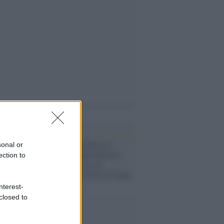
i anche
Censura /
Meta blocca i
sonal or
profili di Claudia Sarritzu
ection to
per i suoi post in cui
denunciava gli orrori di Gaza
nterest-
closed to