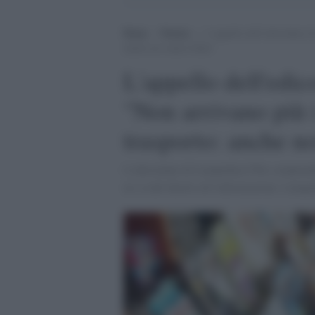
Home
>
Notizie
>
L’appello dell’edicolante d
anche noi siamo Italia”
L'appello dell'edi
"Non arrivano più i
trasporto: anche no
L'edicolante di Lampedusa"Pur comprendend
ne va del diritto all’informazione. Lamped