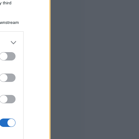
 third
Downstream
er and store
to grant or
ed purposes