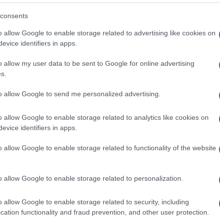
gli editori non vogliono sostenere il trasporto per
consents
ppo oneroso. Pur comprendendo in parte tali
o allow Google to enable storage related to advertising like cookies on
iché ne va del diritto all’informazione.
evice identifiers in apps.
o allow my user data to be sent to Google for online advertising
Ulti
s.
to allow Google to send me personalized advertising.
l’importanza del diritto all’informazione in un
soluzione di una problematica che interessa non
o allow Google to enable storage related to analytics like cookies on
evice identifiers in apps.
roppo spesso penalizzati dalla lontananza
 i tanti turisti cui di fatto non viene reso un
o allow Google to enable storage related to functionality of the website
turale e sociale».
o allow Google to enable storage related to personalization.
L'int
Gaza:
o allow Google to enable storage related to security, including
solle
cation functionality and fraud prevention, and other user protection.