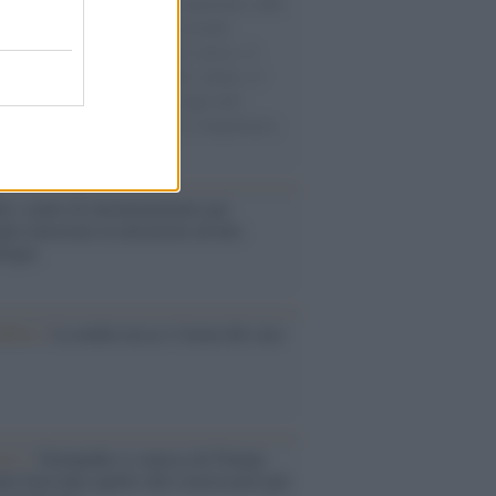
natore M5S racconta la sua esperienza sulle
e cariche di aiuti umanitari assalite
sercito israeliano. Una guerra atroce, il
ivo di disumanizzazione delle vittime, il
ismo del governo italiano e degli altri
ei, il ritorno al colonialismo. L'importanza
ovimenti.
é i centri di intrattenimento per
lie investono in attrazioni ad alta
logia
nflitto /
La mafia russa e l'arma del caos
Aviv /
Netanyahu si smarca da Trump:
ele farà tutto quello che è necessario per