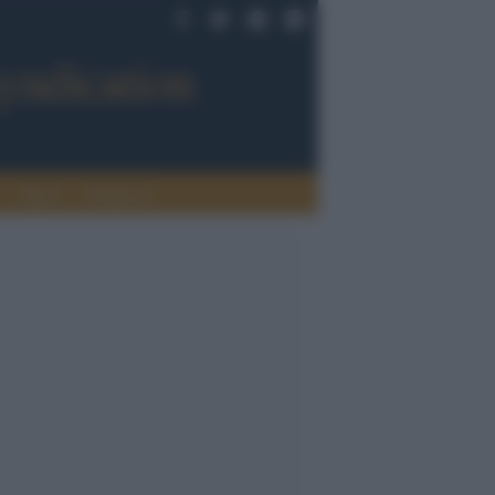
Sport
Tendenze