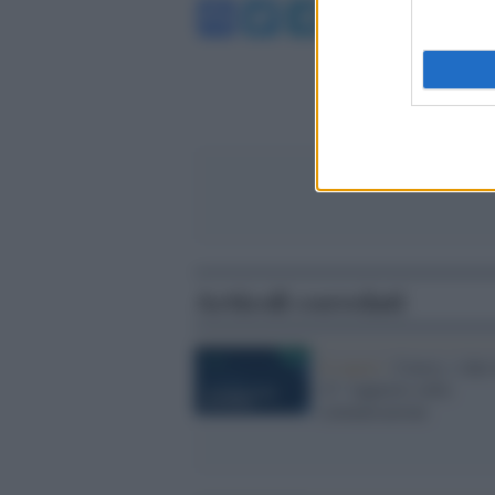
Facebook
Twitter
Telegram
WhatsA
Articoli correlati
Il report /
Censis, i dati
21° rapporto sulla
comunicazione