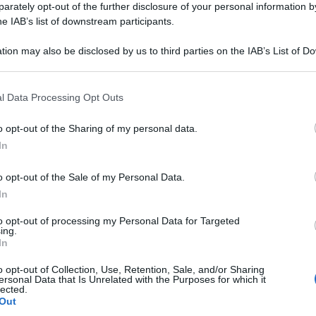
rately opt-out of the further disclosure of your personal information by
he IAB’s list of downstream participants.
tion may also be disclosed by us to third parties on the IAB’s List of 
 that may further disclose it to other third parties.
 that this website/app uses one or more Google services and may gath
l Data Processing Opt Outs
including but not limited to your visit or usage behaviour. You may click 
 to Google and its third-party tags to use your data for below specifi
o opt-out of the Sharing of my personal data.
ogle consent section.
In
 dell’isola Gaspare Natoli ha lanciato una vera
o opt-out of the Sale of my Personal Data.
In
he i quotidiani nazionali non vengono più
ppello direttamente all’Ordine dei Giornalisti
to opt-out of processing my Personal Data for Targeted
ing.
In
o opt-out of Collection, Use, Retention, Sale, and/or Sharing
, Lampedusa è già piena di turisti. Eppure i
ersonal Data that Is Unrelated with the Purposes for which it
lected.
 per gli editori la distribuzione è un costo
Out