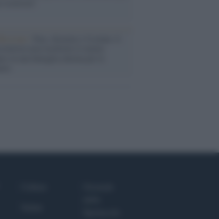
a sicurezza"
flessione /
Pace, disarmo e Ucraina: il
osinistra non trasformi il riarmo
eo in una battaglia interna per le
arie
Culture
Giornale
dello
Salute
Spettacolo