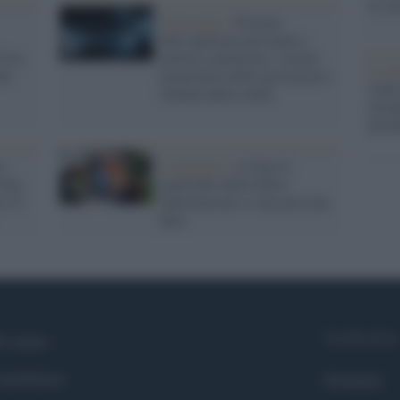
la su
Sociologia /
Primato
dell’opinione personale e
l’IA:
politica spettacolo: società
La ri
chi
prigioniera delle percezioni e
centr
lontana dalla realtà
europ
prim
e
L'opinione /
A Gaza il
fare
genocidio della libera
in 15
informazione (e una pessima
Rai)
Syndication
i siamo
ntributors
Globalist