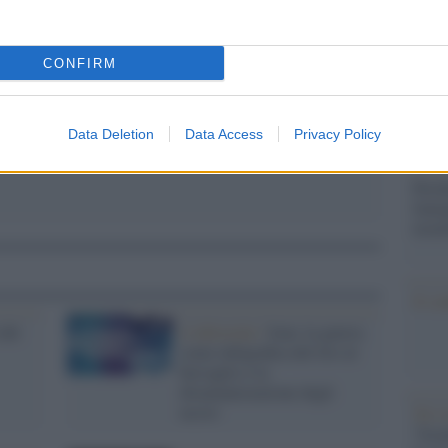
Il Se
pp
barch
dall'e
CONFIRM
tentat
servil
europ
dei m
Data Deletion
Data Access
Privacy Policy
Perch
famig
tecno
Il co
 del
L'editoriale /
Iran: la guerra
come infografica del tiro al
bersaglio e la
disumanizzazione degli
uccisi
Tel 
"Isra