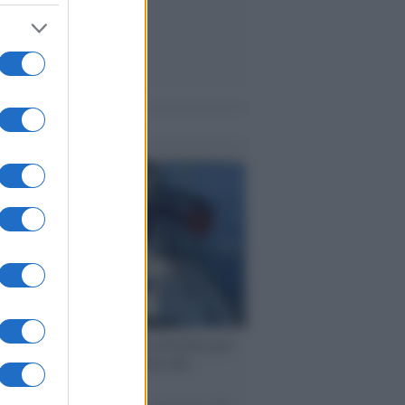
me notizie
ervista /
Marco Croatti e la Flottilla per
 le nostre vele gonfie grazie alla
vazione popolare