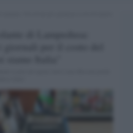
i Lampedusa: “Non arrivano più i giornali per il costo del trasporto:
colante di Lampedusa:
 giornali per il costo del
i siamo Italia"
o in parte tali ragioni, invito a una riflessione poiché
usa è Italia".