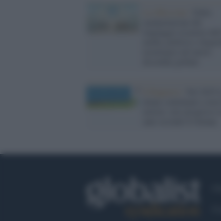
La riflessione /
Dalla
manipolazione del
linguaggio al potere del
media, politica e oligar
tecnologici nel nuovo
disordine globale
Il Rapporto /
Nel 2025 l
donne continuano a non 
notizia: zero progressi 
anni secondo il Gmmp
Ch
Co