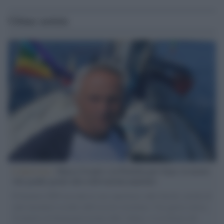
Ultime notizie
L'intervista /
Marco Croatti e la Flottilla per Gaza: le nostre
vele gonfie grazie alla sollevazione popolare
Il Senatore M5S racconta la sua esperienza sulle barche cariche di
aiuti umanitari assalite dall'esercito israeliano. Una guerra atroce,
il tentativo di disumanizzazione delle vittime, il servilismo del