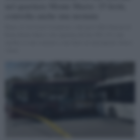
nel quartiere Monte Mario: 15 feriti,
coinvolta anche una neonata
Roma, in via Cesare Castiglioni, a due passi dalla Stazione di
Roma Monte Mario e dei capolinea dei bus 998 e 913, due
autobus si sono scontrati e sono finiti sul marciapiede: diversi
i feriti.