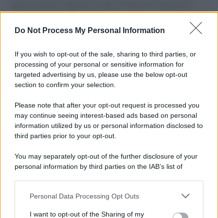
governo italiano e degli altri europei, il ritorno al colonialismo.
L'importanza dei movimenti.
Do Not Process My Personal Information
Tel Aviv /
La “vittoria totale” di Israele significa una guerra
senza fine
If you wish to opt-out of the sale, sharing to third parties, or
processing of your personal or sensitive information for
targeted advertising by us, please use the below opt-out
section to confirm your selection.
Vangelo /
La vita si intreccia con le paure come il giorno
succede alla notte
Please note that after your opt-out request is processed you
may continue seeing interest-based ads based on personal
information utilized by us or personal information disclosed to
third parties prior to your opt-out.
La scoperta /
Oplontis, le vittime dell’eruzione del Vesuvio
You may separately opt-out of the further disclosure of your
furono più numerose del previsto
personal information by third parties on the IAB’s list of
downstream participants.
Personal Data Processing Opt Outs
This information may also be disclosed by us to third parties
Il medagliere /
Europei di nuoto: Pellecani guida una super
on the IAB’s List of Downstream Participants that may further
I want to opt-out of the Sharing of my
Italia
disclose it to other third parties.