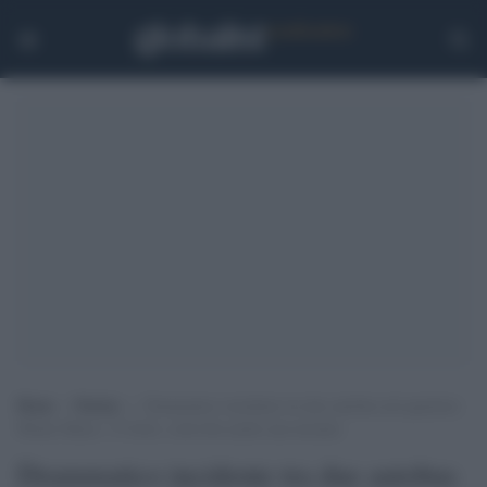
Home
>
Notizie
>
Drammatico incidente tra due autobus nel quartiere
Monte Mario: 15 feriti, coinvolta anche una neonata
Drammatico incidente tra due autobus