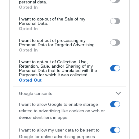
personal data.
Opted In
Please note that this website/app uses one or more Google
services and may gather and store information including but
I want to opt-out of the Sale of my
Personal Data.
not limited to your visit or usage behaviour. You may click to
Opted In
grant or deny consent to Google and its third-party tags to
use your data for below specified purposes in below Google
I want to opt-out of processing my
consent section.
Personal Data for Targeted Advertising.
Opted In
I want to opt-out of Collection, Use,
Retention, Sale, and/or Sharing of my
Personal Data that Is Unrelated with the
Purposes for which it was collected.
Opted Out
Syndication
Culture
Google consents
Salute
Globalist
I want to allow Google to enable storage
related to advertising like cookies on web or
Megachip
Globalscience
device identifiers in apps.
GiULia
Globalsport
I want to allow my user data to be sent to
Google for online advertising purposes.