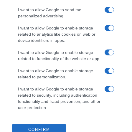
Prima Pagina
I want to allow Google to send me
personalized advertising.
Giornale dello
Chi siamo
I want to allow Google to enable storage
Spettacolo
related to analytics like cookies on web or
Contributors
device identifiers in apps.
Wondernet
Facebook
I want to allow Google to enable storage
Giuliana Sgrena
related to functionality of the website or app.
Twitter
I want to allow Google to enable storage
Google News
related to personalization.
Mastodon
I want to allow Google to enable storage
related to security, including authentication
Cookie Policy
functionality and fraud prevention, and other
user protection.
Preferenze Privacy
CONFIRM