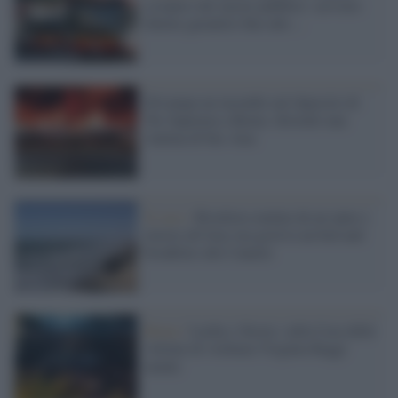
sciopero dei mezzi pubblici: servizio
diurno garantito fino alle ...
Divampa un incendio nel deposito di
Tor Sapienza a Roma: distrutti una
ventina di bus Atac
Il caso /
Risultava malata da un anno e
mezzo all'Atac ma gestiva un bed and
breakfast alle Canarie
Roma /
Lucha y Siesta: sulla Casa delle
vittime di violenza Virginia Raggi
mente