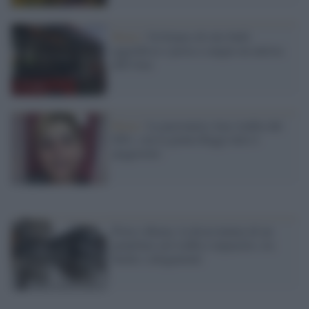
Roma /
Un branco di otto bulli
aggredisce e pesta a sangue un autista
dell'Atac
Roma /
La pasionaria Atac tradita dal
M5s: con la giunta Raggi tutto è
peggiorato
Piove a Roma: la disavventura di un
pendolare nel traffico impazzito, tra
buche e allagamenti