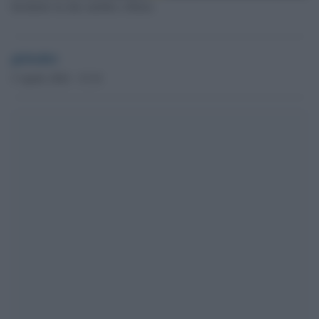
Incidente tra due autobus a Roma
globalist
5 Aprile 2024 - 15.34