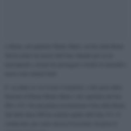
A Roma, nel quartiere Monte Mario, un bus della Roma
Tpl ha urtato un mezzo dell’Atac finendo poi su un
marciapiede e alcuni dei passeggeri a bordo di entrambi i
mezzi sono rimasti feriti.
E’ accaduto in via Cesare Castiglioni, a due passi dalla
Stazione di Roma Monte Mario e dei capolinea dei bus
998 e 913. Da una prima ricostruzione il bus della Roma
Tpl della linea 998 ha centrato quello dell’Atac 913. Il
conducente, per cause ancora d’accertare, ha perso il