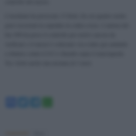
controllo del mezzo.
L’incidente ha provocato 15 feriti, fra cui quattro molto
gravi ricoverati in ospedale in codice rosso. L’autista del
bus 998 ha perso il controllo per motivi ancora da
verificare e il mezzo è schizzato via a tutto gas andando
a sbattere contro il 913 e finendo sopra il marciapiede.
Tra i feriti anche una neonata di 2 mesi.
Facebook
Twitter
Telegram
WhatsApp
Argomenti:
Roma