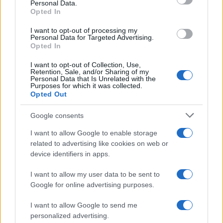
Personal Data.
not limited to your visit or usage behaviour. You may click to
Opted In
grant or deny consent to Google and its third-party tags to
use your data for below specified purposes in below Google
I want to opt-out of processing my
consent section.
Personal Data for Targeted Advertising.
Opted In
I want to opt-out of Collection, Use,
Retention, Sale, and/or Sharing of my
Personal Data that Is Unrelated with the
Purposes for which it was collected.
Opted Out
Syndication
Culture
Google consents
Salute
Globalist
I want to allow Google to enable storage
related to advertising like cookies on web or
Megachip
Globalscience
device identifiers in apps.
GiULia
Globalsport
I want to allow my user data to be sent to
Google for online advertising purposes.
Prima Pagina
I want to allow Google to send me
personalized advertising.