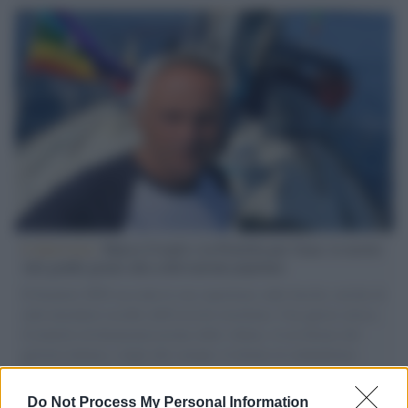
L'intervista /
Marco Croatti e la Flottilla per Gaza: le nostre
vele gonfie grazie alla sollevazione popolare
Il Senatore M5S racconta la sua esperienza sulle barche cariche di
aiuti umanitari assalite dall'esercito israeliano. Una guerra atroce,
il tentativo di disumanizzazione delle vittime, il servilismo del
governo italiano e degli altri europei, il ritorno al colonialismo.
L'importanza dei movimenti.
Do Not Process My Personal Information