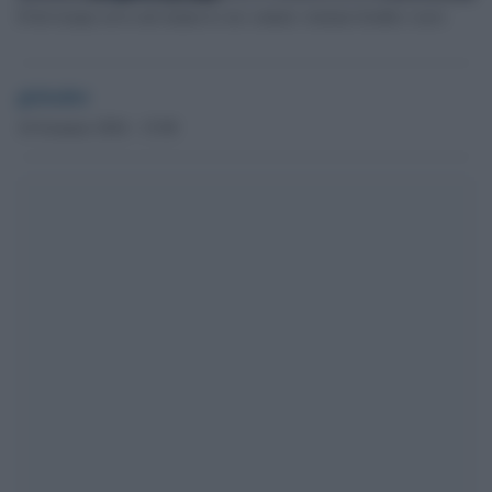
Il bel tempo ed il sole hanno le ore contate: tornano freddo e neve
globalist
16 Gennaio 2024 - 15.08