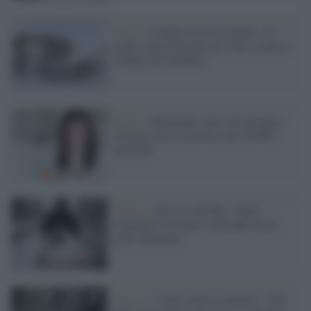
Meteo /
Freddo record in Italia: -21
gradi a San Giacomo di Vizze, al gelo i
comuni del Trentino
Meteo /
Maltempo, non solo pioggia:
in Italia arriva il primo vero freddo
invernale
Guerra /
Gli Usa all'Onu: "Putin
congelerà l'Ucraina e potrebbe usare
armi chimiche"
Guerra /
L'Oms lancia l'allarme: "Ora