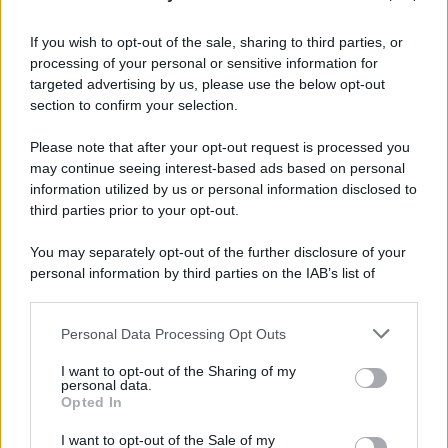
L'anniversario /
90 anni di Yves Saint Laurent, tra moda e
scandali
If you wish to opt-out of the sale, sharing to third parties, or
processing of your personal or sensitive information for
targeted advertising by us, please use the below opt-out
section to confirm your selection.
Perché i centri di intrattenimento per famiglie investono in
attrazioni ad alta tecnologia
Please note that after your opt-out request is processed you
may continue seeing interest-based ads based on personal
information utilized by us or personal information disclosed to
third parties prior to your opt-out.
Il conflitto /
La mafia russa e l'arma del caos
You may separately opt-out of the further disclosure of your
personal information by third parties on the IAB’s list of
downstream participants.
Personal Data Processing Opt Outs
This information may also be disclosed by us to third parties
Tel Aviv /
Netanyahu si smarca da Trump: "Israele farà tutto
on the IAB’s List of Downstream Participants that may further
I want to opt-out of the Sharing of my
quello che è necessario per la sua sicurezza"
disclose it to other third parties.
personal data.
Opted In
Please note that this website/app uses one or more Google
services and may gather and store information including but
I want to opt-out of the Sale of my