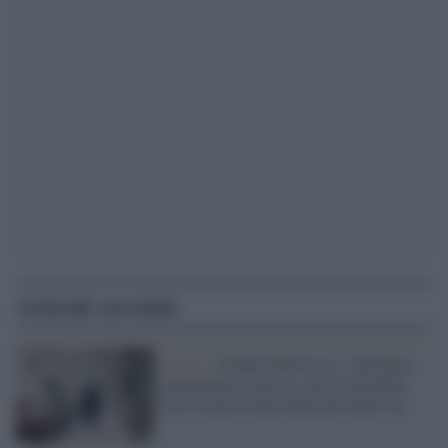
Articoli correlati
Meteo /
Freddo 'bielorusso' sull'Italia:
temperature a picco e neve in pianura,
ecco le previsioni delle prossime ore