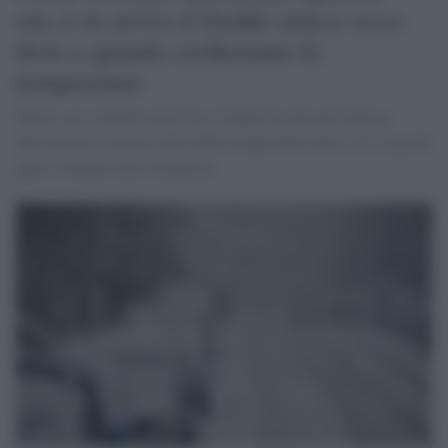
ora, è in arrivo il freddo artico: ecco
dove e quando crolleranno le
temperature
Meteo, per venerdì è prevista l’ondata di gelo più intensa
dell’inverno, con un crollo delle temperature fino a 10-15 gradi
quasi ovunque entro domenica.