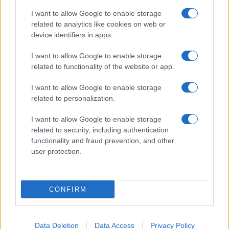
Giornale dello
Chi siamo
I want to allow Google to enable storage
Spettacolo
related to analytics like cookies on web or
Contributors
device identifiers in apps.
Wondernet
Facebook
I want to allow Google to enable storage
Giuliana Sgrena
related to functionality of the website or app.
Twitter
I want to allow Google to enable storage
Google News
related to personalization.
Mastodon
I want to allow Google to enable storage
related to security, including authentication
Cookie Policy
functionality and fraud prevention, and other
user protection.
Preferenze Privacy
CONFIRM
©2021 Globalist.it • All right reserved.
Data Deletion
Data Access
Privacy Policy
Syndication