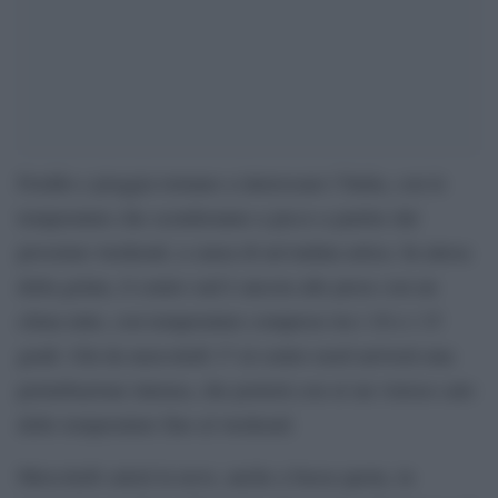
Freddo e pioggia tornano a interessare l’Italia, con le
temperature che scenderanno a picco a partire dal
prossimo weekend, a causa di un’ondata artica. In attesa
della gelata, il centro sud è ancora alle prese con un
clima mite, con temperature comprese tra i 10 e i 15
gradi. Già da mercoledì 17 al centro nord arriverà una
perturbazione intensa, che porterà con sé un vistoso calo
delle temperature fino al weekend.
Mercoledì calerà la neve, anche a bassa quota, in