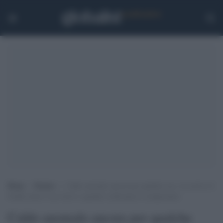
Home
>
Notizie
>
Caldo anomalo ancora per qualche ora, è in arrivo il
freddo artico: ecco dove e quando crolleranno le temperature
Caldo anomalo ancora per qualche