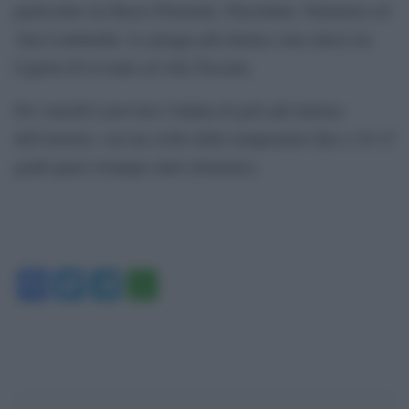
particolare tra Basso Piemonte, Piacentino, Parmense ed
Alta Lombardia. Le piogge più intense sono attese tra
Liguria di Levante ed Alta Toscana.
Per venerdì è prevista l’ondata di gelo più intensa
dell’inverno, con un crollo delle temperature fino a 10-15
gradi quasi ovunque entro domenica.
Facebook
Twitter
Telegram
WhatsApp