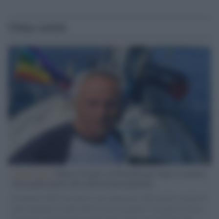
Ultime notizie
L'intervista /
Marco Croatti e la Flottilla per Gaza: le nostre
vele gonfie grazie alla sollevazione popolare
Il Senatore M5S racconta la sua esperienza sulle barche cariche di
aiuti umanitari assalite dall'esercito israeliano. Una guerra atroce,