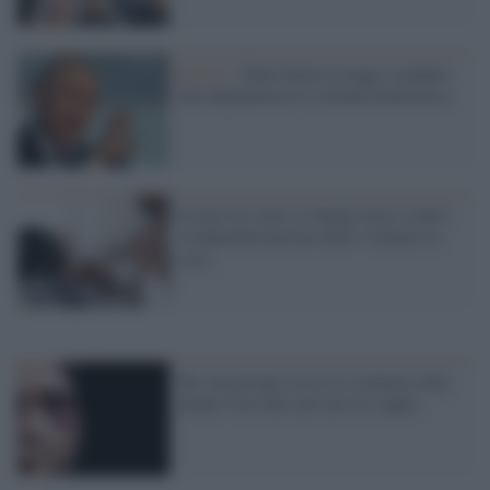
Russia /
Putin firma la legge scandalo
che depenalizza la violenza domestica
Io non sto zitta: le donne russe contro
la depenalizzazione delle violenze in
casa
Per un giovane su tre la violenza sulle
donne è un fatto privato di coppia