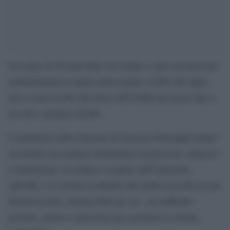
Un uomo di 48 anni dello Sri Lanka è stato arrestato per
maltrattamenti ai danni della moglie e delle due figlie,
che si sono rivolte alle forze dell’ordine per porre fine a
un vero e proprio incubo.
I carabinieri della Stazione di Siracusa Principale hanno
ricostruito un contesto drammatico di percosse, minacce
e umiliazioni. La donna, a seguito dell’ennesimo
episodio, si è rivolta ai militari che hanno raccolto la sua
denuncia nella «Stanza tutta per sé», un ambiente
protetto, neutro e attrezzato per ascoltare le vittime