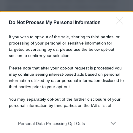
il tentativo di disumanizzazione delle vittime, il servilismo del
governo italiano e degli altri europei, il ritorno al colonialismo.
L'importanza dei movimenti.
Do Not Process My Personal Information
Il lutto /
Addio a Francesco Guccini, il poeta della canzone
d’autore italiana
If you wish to opt-out of the sale, sharing to third parties, or
processing of your personal or sensitive information for
targeted advertising by us, please use the below opt-out
section to confirm your selection.
L'anniversario /
90 anni di Yves Saint Laurent, tra moda e
scandali
Please note that after your opt-out request is processed you
may continue seeing interest-based ads based on personal
information utilized by us or personal information disclosed to
third parties prior to your opt-out.
Perché i centri di intrattenimento per famiglie investono in
You may separately opt-out of the further disclosure of your
attrazioni ad alta tecnologia
personal information by third parties on the IAB’s list of
downstream participants.
Personal Data Processing Opt Outs
This information may also be disclosed by us to third parties
Il conflitto /
La mafia russa e l'arma del caos
on the IAB’s List of Downstream Participants that may further