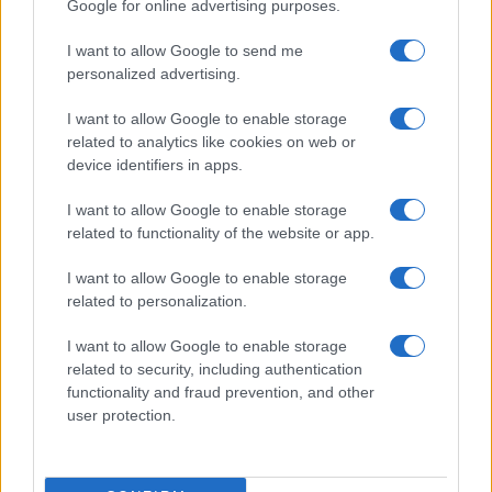
Google for online advertising purposes.
Prima Pagina
I want to allow Google to send me
personalized advertising.
Giornale dello
Chi siamo
I want to allow Google to enable storage
Spettacolo
related to analytics like cookies on web or
Contributors
device identifiers in apps.
Wondernet
Facebook
I want to allow Google to enable storage
Giuliana Sgrena
related to functionality of the website or app.
Twitter
I want to allow Google to enable storage
Google News
related to personalization.
Mastodon
I want to allow Google to enable storage
related to security, including authentication
Cookie Policy
functionality and fraud prevention, and other
user protection.
Preferenze Privacy