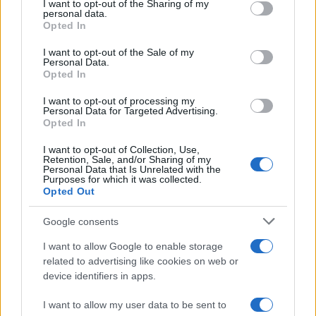
I want to opt-out of the Sharing of my
disclose it to other third parties.
personal data.
Opted In
Please note that this website/app uses one or more Google
services and may gather and store information including but
I want to opt-out of the Sale of my
Personal Data.
not limited to your visit or usage behaviour. You may click to
Opted In
grant or deny consent to Google and its third-party tags to
use your data for below specified purposes in below Google
I want to opt-out of processing my
consent section.
Personal Data for Targeted Advertising.
Opted In
I want to opt-out of Collection, Use,
Retention, Sale, and/or Sharing of my
Personal Data that Is Unrelated with the
Purposes for which it was collected.
Opted Out
Syndication
Culture
Google consents
Salute
Globalist
I want to allow Google to enable storage
related to advertising like cookies on web or
Megachip
Globalscience
device identifiers in apps.
GiULia
Globalsport
I want to allow my user data to be sent to