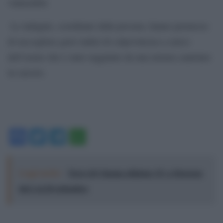
vulnerabili.
Le indagini, coordinate dalla procura, hanno permesso
di raccogliere gravi indizi di colpevolezza a carico
dell’uomo che è stato raggiunto da una misura cautelare
in carcere.
Facebook
Twitter
Telegram
WhatsApp
Leggi anche:
Terre di Cinema edizione 15: a Siracusa
dal 2 al 20 settembre