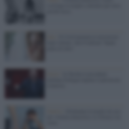
costringe la moglie a dormire per terra
perché russa
Dati /
Il Covid aumenta le insicurezze
degli italiani: oltre 6 milioni "hanno
paura di tutto"
Diritti /
In Turchia il presidente
talebano Erdogan impone il patriarcato
islamista.
Genova /
Allontanata la moglie da casa
per violenza domestica: la vittima è un
uomo