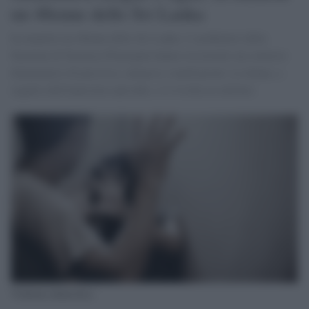
un 48enne dello Sri Lanka
In manette un 48enne dello Sri Lanka. I carabinieri della
Stazione di Siracusa Principale hanno ricostruito un contesto
drammatico di percosse, minacce e umiliazioni. La donna, a
seguito dell'ennesimo episodio, si è rivolta ai militari.
Violenza domestica