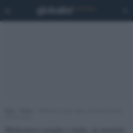
Home
>
Notizie
>
Maltrattava moglie e figlie, in manette un 48enne
dello Sri Lanka
Maltrattava moglie e figlie, in manette