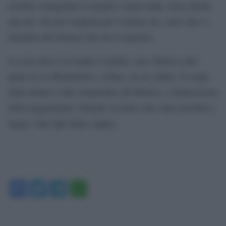
avrebbe strangolato la moglie a mani nude, forse durate
una lite. Per poi vegliarla per svariate ore, sotto choc o
intontito dai farmaci che aveva ingerito.
La casa dove è avvenuto il delitto, una villetta a due
piani in via Montefeltro, a Fano, era in ordine. Il corpo
della donna è stato trasportato all’obitorio, a disposizione
della magistratura. Durante la notte sono stati ascoltati a
lungo i due figli della coppia.,
Facebook
Twitter
Telegram
WhatsApp