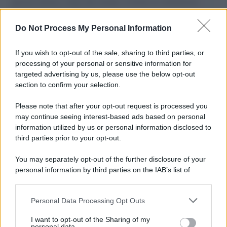
governo italiano e degli altri europei, il ritorno al colonialismo.
L'importanza dei movimenti.
Do Not Process My Personal Information
Tel Aviv /
La “vittoria totale” di Israele significa una guerra
senza fine
If you wish to opt-out of the sale, sharing to third parties, or
processing of your personal or sensitive information for
targeted advertising by us, please use the below opt-out
section to confirm your selection.
Vangelo /
La vita si intreccia con le paure come il giorno
succede alla notte
Please note that after your opt-out request is processed you
may continue seeing interest-based ads based on personal
information utilized by us or personal information disclosed to
third parties prior to your opt-out.
La scoperta /
Oplontis, le vittime dell’eruzione del Vesuvio
You may separately opt-out of the further disclosure of your
furono più numerose del previsto
personal information by third parties on the IAB’s list of
downstream participants.
Personal Data Processing Opt Outs
This information may also be disclosed by us to third parties
Il medagliere /
Europei di nuoto: Pellecani guida una super
on the IAB’s List of Downstream Participants that may further
I want to opt-out of the Sharing of my
Italia
disclose it to other third parties.
personal data.