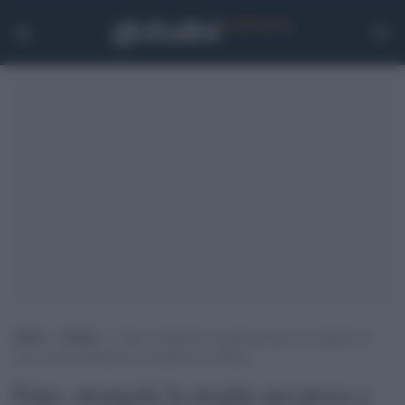
Home
>
Notizie
>
Fano, strangola la moglie poi prova a togliersi la
vita con dei barbiturici: in manette un 70enne
Fano, strangola la moglie poi prova a