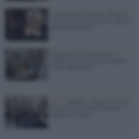
La provocazione di Sgarbi: "Siamo in
venti in un ristorante perché ci vogliono
privare della libertà"
Padre positivo al Covid finisce in
terapia intensiva. Il figlio era appena
tornato dalla Croazia
I dati /
"Furbetti": salgono a 173 mila
le persone sanzionate per non aver
rispettato le regole