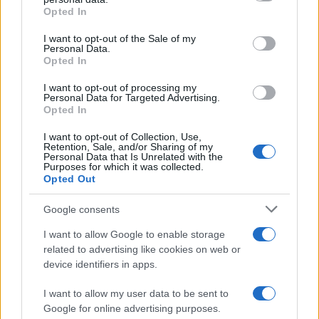
Opted In
Please note that this website/app uses one or more Google
services and may gather and store information including but
I want to opt-out of the Sale of my
Personal Data.
not limited to your visit or usage behaviour. You may click to
Opted In
grant or deny consent to Google and its third-party tags to
use your data for below specified purposes in below Google
I want to opt-out of processing my
consent section.
Personal Data for Targeted Advertising.
Opted In
I want to opt-out of Collection, Use,
Retention, Sale, and/or Sharing of my
Personal Data that Is Unrelated with the
Purposes for which it was collected.
Opted Out
Syndication
Culture
Google consents
Salute
Globalist
I want to allow Google to enable storage
related to advertising like cookies on web or
Megachip
Globalscience
device identifiers in apps.
GiULia
Globalsport
I want to allow my user data to be sent to
Google for online advertising purposes.