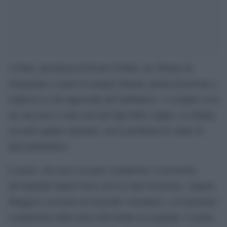
A Fano, provincia di Pesaro Urbino, un 70enne ha
strangolato a morte la moglie 66enne, prima di provare a
togliersi la vita ingerendo dei barbiturici. A scoprire cosa
era successo è stato uno dei figli delle coppia. La donna,
secondo quanto riportato, aveva problemi di salute di
tipo psichiatrico.
L’uomo, che non è in gravi condizioni, è ricoverato
all’ospedale Santa Croce ed è in stato di arresto. Angelo
Sfuggiti è accusato di omicidio volontario, e al momento
è piantonato dalle forze dell’ordine in ospedale. L’uomo