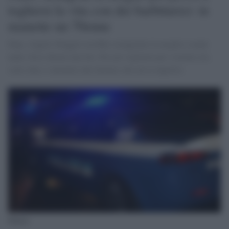
togliersi la vita con dei barbiturici: in
manette un 70enne
Fano, Angelo Sfuggiti avrebbe strangolato la moglie a mani
nude, forse durate una lite. Per poi vegliarla per svariate ore,
sotto choc o intontito dai farmaci che aveva ingerito.
Polizia