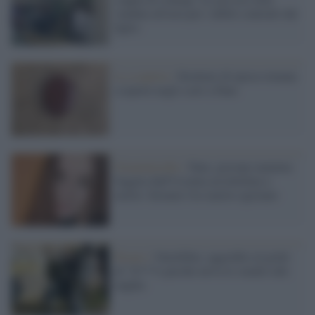
venduta all'asta per i debiti contratti dal
figlio
La scoperta /
Strutture di epoca romana
scoperte negli scavi a Fano
Femminicidio /
Fano, giovane mamma
fuggita dall'Ucraina accoltellata a
morte: fermato l'ex marito egiziano
Pesaro /
Omofobia: aggredito al grido
di "fr***o perché aveva lo smalto alle
unghie