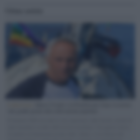
Ultime notizie
L'intervista /
Marco Croatti e la Flottilla per Gaza: le nostre
vele gonfie grazie alla sollevazione popolare
Il Senatore M5S racconta la sua esperienza sulle barche cariche di
aiuti umanitari assalite dall'esercito israeliano. Una guerra atroce,
il tentativo di disumanizzazione delle vittime, il servilismo del