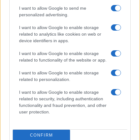
Prima Pagina
I want to allow Google to send me
personalized advertising.
Giornale dello
Chi siamo
I want to allow Google to enable storage
Spettacolo
related to analytics like cookies on web or
Contributors
device identifiers in apps.
Wondernet
Facebook
I want to allow Google to enable storage
Giuliana Sgrena
related to functionality of the website or app.
Twitter
I want to allow Google to enable storage
Google News
related to personalization.
Mastodon
I want to allow Google to enable storage
related to security, including authentication
Cookie Policy
functionality and fraud prevention, and other
user protection.
Preferenze Privacy
CONFIRM