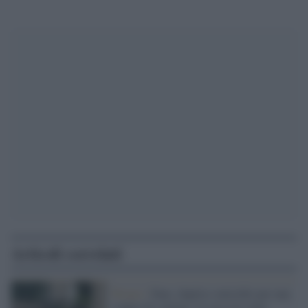
Articoli correlati
Pesaro /
Fano, duplice omicidio per una
coppia di coniugi: la casa era stata