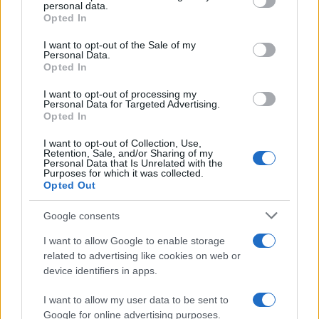
disclose it to other third parties.
personal data.
Opted In
Please note that this website/app uses one or more Google
services and may gather and store information including but
I want to opt-out of the Sale of my
Personal Data.
not limited to your visit or usage behaviour. You may click to
Opted In
grant or deny consent to Google and its third-party tags to
use your data for below specified purposes in below Google
I want to opt-out of processing my
consent section.
Personal Data for Targeted Advertising.
Opted In
I want to opt-out of Collection, Use,
Retention, Sale, and/or Sharing of my
Personal Data that Is Unrelated with the
Purposes for which it was collected.
Opted Out
Syndication
Culture
Google consents
Salute
Globalist
I want to allow Google to enable storage
related to advertising like cookies on web or
Megachip
Globalscience
device identifiers in apps.
GiULia
Globalsport
I want to allow my user data to be sent to
Google for online advertising purposes.