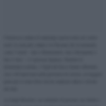
Clamorosa ondata di maltempo questa notte nel centro
nord, la zona più colpita è la Toscana che al momento
conta 3 morti – due a Montemurlo, una a Rosignano e
due a vinci – e 2 persone disperse. Durante la
drammatica nottata, i Vigili del fuoco hanno effettuato
circa 100 interventi nella provincia di Arezzo, la maggior
parte per il vento forte che ha sradicato alberi e divelto
dei tetti.
A Campi Bisenzio, un centinaio di persone, tra clienti e