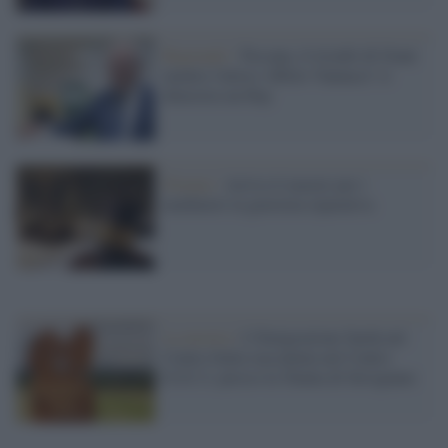
Regionali /
Toscana, il trionfo di Giani
mentre l'atteso 'effetto Vannacci' si
dimostra un flop
Firenze /
Arriva il master per i
mediatori in giustizia riparativa
La mostra /
L’Emigrazione Sarda nel
Centro Italia raccontata nel Centro
E.S.C.I. presso la Tenuta di Suvignano