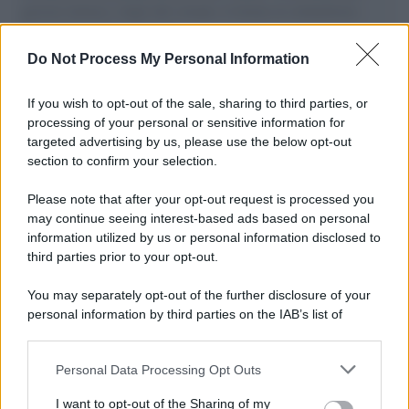
governo italiano e degli altri europei, il ritorno al colonialismo.
L'importanza dei movimenti.
Do Not Process My Personal Information
Tel Aviv /
La “vittoria totale” di Israele significa una guerra
senza fine
If you wish to opt-out of the sale, sharing to third parties, or
processing of your personal or sensitive information for
targeted advertising by us, please use the below opt-out
section to confirm your selection.
Vangelo /
La vita si intreccia con le paure come il giorno
succede alla notte
Please note that after your opt-out request is processed you
may continue seeing interest-based ads based on personal
information utilized by us or personal information disclosed to
third parties prior to your opt-out.
La scoperta /
Oplontis, le vittime dell’eruzione del Vesuvio
You may separately opt-out of the further disclosure of your
furono più numerose del previsto
personal information by third parties on the IAB’s list of
downstream participants.
Personal Data Processing Opt Outs
This information may also be disclosed by us to third parties
Il medagliere /
Europei di nuoto: Pellecani guida una super
on the IAB’s List of Downstream Participants that may further
I want to opt-out of the Sharing of my
Italia