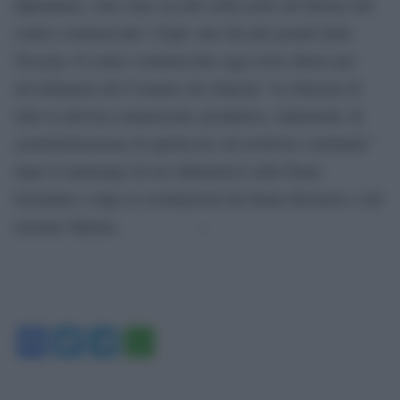
dipendenti, sono state accolte nella notte all’interno del
centro commerciale i Gigli, uno dei più grandi della
Toscana. Il centro commerciale oggi resta chiuso per
un’ordinanza del Comune che dispone “la chiusura di
tutte le attività commerciali, produttive, industriali, di
somministrazione di spettacolo sul territorio comunale”
dopo il maltempo di ieri abbattutosi sulla Piana
fiorentina e dopo le esondazioni del fiume Bisenzio e del
torrente Marina. –
Facebook
Twitter
Telegram
WhatsApp