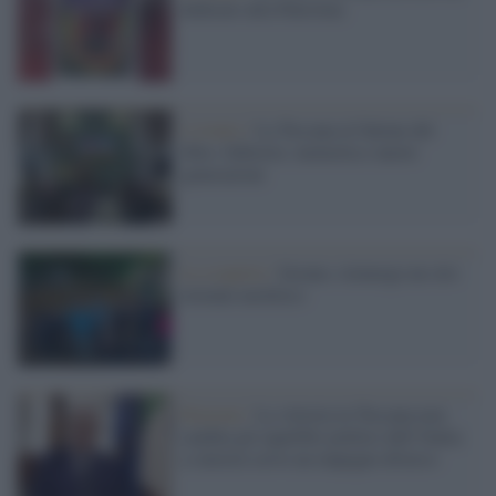
dedicato alla Palestina
L'evento /
La Toscana al Salone del
libro. Editoria: memoria e nuove
generazioni
La scoperta /
Sorano, riemerge un sito
termale neolitico
Elezioni /
La vittoria in Toscana non
cambia gli equilibri politici dell’Italia:
a sinistra serve un impegno diverso