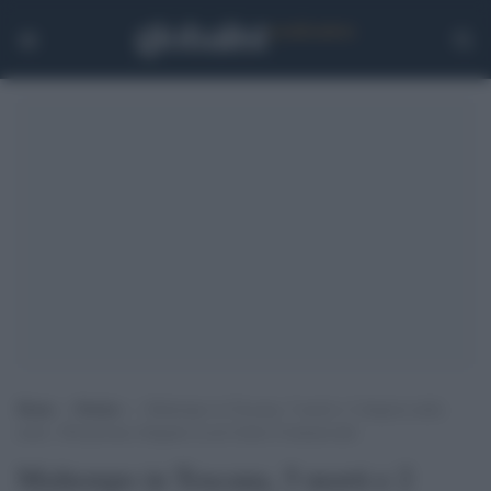
Home
>
Notizie
>
Maltempo in Toscana, 5 morti e 2 dispersi nella
notte: 100 persone rifugiate in un Centro Commerciale
Maltempo in Toscana, 5 morti e 2