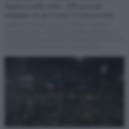
dispersi nella notte: 100 persone
rifugiate in un Centro Commerciale
Maltempo in Toscana, 5 morti e 2 i dispersi. Durante la
drammatica nottata, i Vigili del fuoco hanno effettuato circa
100 interventi nella provincia di Arezzo, la maggior parte per il
vento forte che ha sradicato alberi e divelto dei tetti.