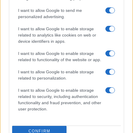
Prima Pagina
I want to allow Google to send me
personalized advertising.
Giornale dello
Chi siamo
I want to allow Google to enable storage
Spettacolo
related to analytics like cookies on web or
Contributors
device identifiers in apps.
Wondernet
Facebook
I want to allow Google to enable storage
Giuliana Sgrena
related to functionality of the website or app.
Twitter
I want to allow Google to enable storage
Google News
related to personalization.
Mastodon
I want to allow Google to enable storage
related to security, including authentication
Cookie Policy
functionality and fraud prevention, and other
user protection.
Preferenze Privacy
CONFIRM