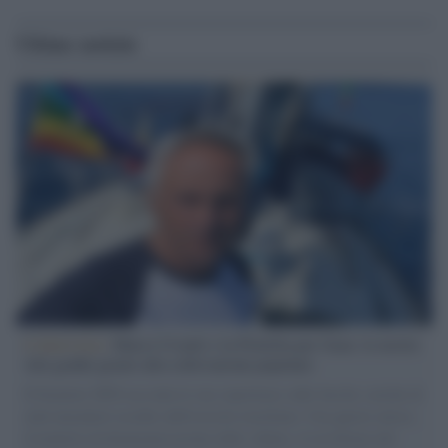
Ultime notizie
L'intervista /
Marco Croatti e la Flottilla per Gaza: le nostre
vele gonfie grazie alla sollevazione popolare
Il Senatore M5S racconta la sua esperienza sulle barche cariche di
aiuti umanitari assalite dall'esercito israeliano. Una guerra atroce,
il tentativo di disumanizzazione delle vittime, il servilismo del