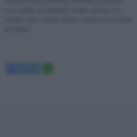
stata ricoverata in gravissime condizioni. Le indagini
sono condotte dai carabinieri. Il figlio, arrestato, è in
ospedale, sotto controllo medico e tenuto in osservazione
dai militari.
Facebook
Twitter
Telegram
WhatsApp