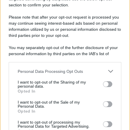
section to confirm your selection.
Lo scenario /
Ceuta, l’ombra del Marocco sull’assalto
mentre Trump rafforza i rapporti con Rabat e trama contro la
Please note that after your opt-out request is processed you
Spagna
may continue seeing interest-based ads based on personal
information utilized by us or personal information disclosed to
third parties prior to your opt-out.
La data /
L'8 agosto, quando la memoria dovrebbe insegnarci
You may separately opt-out of the further disclosure of your
qualcosa
personal information by third parties on the IAB’s list of
downstream participants.
Personal Data Processing Opt Outs
This information may also be disclosed by us to third parties
Palestina /
Il Board of Peace di Trump assegna il primo
on the IAB’s List of Downstream Participants that may further
I want to opt-out of the Sharing of my
contratto per un rudimentale avamposto militare a Gaza
disclose it to other third parties.
personal data.
Opted In
Please note that this website/app uses one or more Google
services and may gather and store information including but
I want to opt-out of the Sale of my
Personal Data.
not limited to your visit or usage behaviour. You may click to
Opted In
grant or deny consent to Google and its third-party tags to
use your data for below specified purposes in below Google
I want to opt-out of processing my
consent section.
Personal Data for Targeted Advertising.