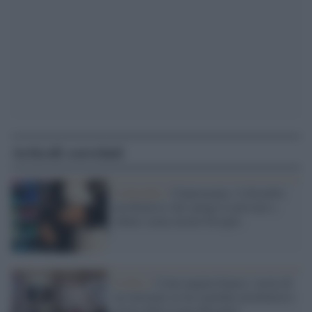
Articoli correlati
Il disturbo /
Cleptomania: il disturbo
psichiatrico che spinge le persone a
rubare senza averne bisogno
Il libro /
Come pagina bianca: storia di
un internato in un ospedale psichiatrico
prima della Legge Basaglia