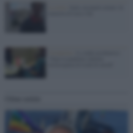
La storia /
Italia, un popolo armato. In
memoria di Luca e Jan
Coronavirus /
Lo studio psichiatrico:
"Dopo la pandemia vedremo
un'insorgenza di rischi di suicidi"
Ultime notizie