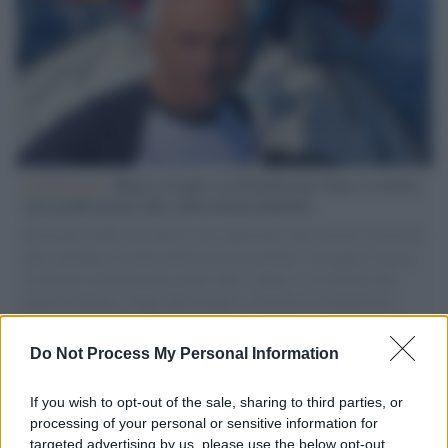
L'intervista /
Marco Croatti e la Flottilla per Gaza: le nostre
vele gonfie grazie alla sollevazione popolare
Il Senatore M5S racconta la sua esperienza sulle barche cariche di
aiuti umanitari assalite dall'esercito israeliano. Una guerra atroce,
il tentativo di disumanizzazione delle vittime, il servilismo del
governo italiano e degli altri europei, il ritorno al colonialismo.
L'importanza dei movimenti.
Do Not Process My Personal Information
Giornalismo /
Addio a Stefano Marcelli, colonna della Rai
di Firenze e dirigente dell'Usigrai
If you wish to opt-out of the sale, sharing to third parties, or
processing of your personal or sensitive information for
targeted advertising by us, please use the below opt-out