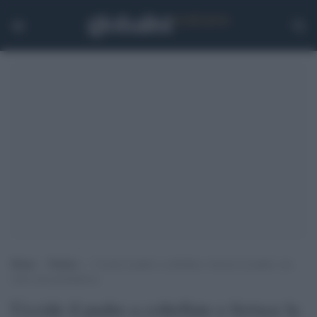
Home
>
Notizie
>
Uccide il padre a coltellate e ferisce la madre: era
sotto cura psichiatrica
Uccide il padre a coltellate e ferisce la