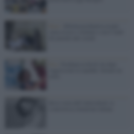
Rems /
Riforma psichiatrica al palo
senza risorse e strutture e con il 'nodo'
dei pazienti anti-sociali
Pisa /
Psichiatra in fin di vita dopo
l'aggressione in ospedale: fermato un
uomo
Breve storia dell’elettroshock: la
(controversa) invenzione italiana