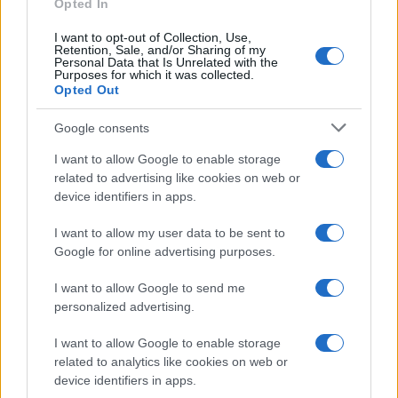
Opted In
I want to opt-out of Collection, Use,
Retention, Sale, and/or Sharing of my
Personal Data that Is Unrelated with the
Purposes for which it was collected.
Opted Out
Syndication
Culture
Google consents
Salute
Globalist
I want to allow Google to enable storage
related to advertising like cookies on web or
Megachip
Globalscience
device identifiers in apps.
GiULia
Globalsport
I want to allow my user data to be sent to
Google for online advertising purposes.
Prima Pagina
I want to allow Google to send me
personalized advertising.
Giornale dello
Chi siamo
I want to allow Google to enable storage
Spettacolo
related to analytics like cookies on web or
Contributors
device identifiers in apps.
Wondernet