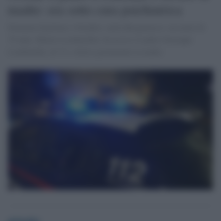
madre: era sotto cura psichiatrica
Dramma familiare a Nembro, nella Bergamasca: un uomo di
35 anni, Matteo Lombardini, ha ucciso il padre Giuseppe
Lombardini, di 72, e ferito gravemente la madre
globalist