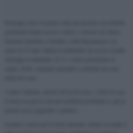
Purtroppo non è la prima volta che persone con disturbi
psichiatrici hanno ucciso o ferito o causato seri danni.
Dramma familiare a Nembro, nella Bergamasca: un
uomo di 35 anni, Matteo Lombardini, ha ucciso il padre
Giuseppe Lombardini, di 72, e ferito gravemente la
madre, di 66, colpendo entrambi a coltellate ieri sera
nella loro casa.
A dare l’allarme, attorno all’ora di cena, i vicini di casa.
L’uomo era già in cura per problemi psichiatrici e già in
passato aveva aggredito i genitori.
Il padre è morto per le ferite riportate, mentre la madre è