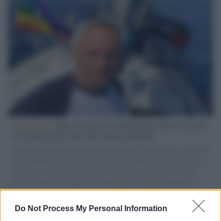
L'intervista /
Marco Croatti e la Flottilla per Gaza: le nostre
vele gonfie grazie alla sollevazione popolare
Il Senatore M5S racconta la sua esperienza sulle barche cariche di
aiuti umanitari assalite dall'esercito israeliano. Una guerra atroce,
il tentativo di disumanizzazione delle vittime, il servilismo del
governo italiano e degli altri europei, il ritorno al colonialismo.
L'importanza dei movimenti.
Do Not Process My Personal Information
L'evento /
La Sila diventa un palcoscenico naturale: nasce “A