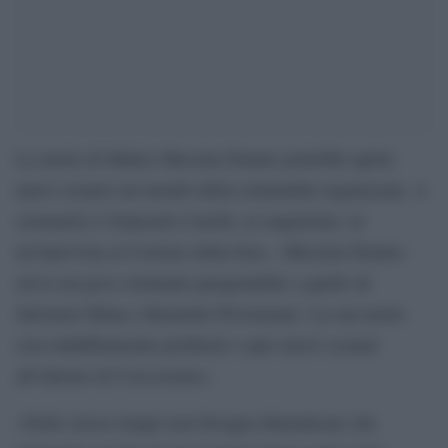
La morte di Matteo Messina Denaro potrebbe aprire
nuovi scenari sul mondo della criminalità organizzata. A
sostenerlo è Giancarlo Caselli, ex magistrato, in
un’intervista al Corriere della Sera. «Messina Denaro
aveva un peso criminale paragonabile a quello di
Salvatore Riina e Bernardo Provenzano. La sua morte
crea indubbiamente problemi e apre nuovi scenari
all’interno di Cosa nostra».
«Nello stesso tempo non bisogna dimenticare che