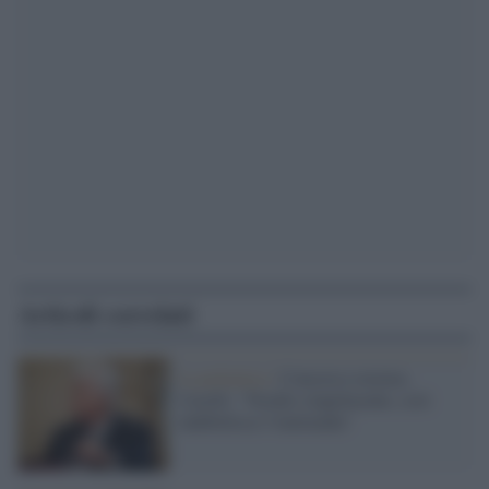
Articoli correlati
La polemica /
Concorso esterno,
Caselli: "Nordio stupefacente, così
indebolisce l'Antimafia"