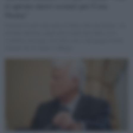
si aprono nuovi scenari per Cosa
Nostra"
Giancarlo Caselli sulla morte di Matteo Messina Denaro: «Si
potrebbe affermare sempre più la mafia degli affari con la
cosiddetta zona grigia. Il rischio è che si riproponga il limite
culturale che da sempre ci affligge».