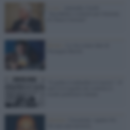
Il caso /
Antimafia, Caselli:
"Incredulità e sconcerto per l'elezione
di Chiara Colosimo"
Ritratto /
La vita a muso duro di
Pierangelo Bertoli
"Il giudice Lombardini si è ucciso": 19
anni fa la tragedia che sconvolse il
mondo giudiziario italiano
Giustizia /
Cassazione: i quattro No
Tav non sono terroristi