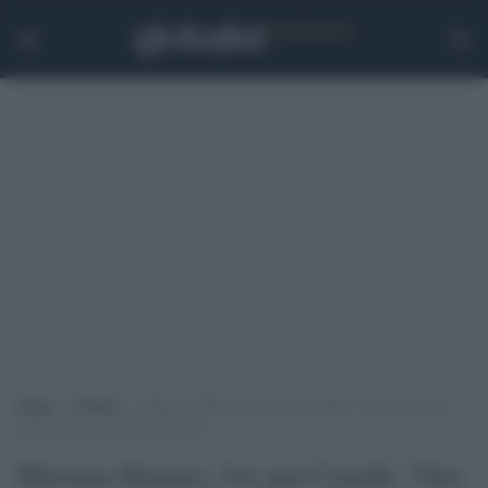
Home
>
Notizie
>
Messina Denaro, l’ex pm Caselli: “Ora si aprono
nuovi scenari per Cosa Nostra”
Messina Denaro, l'ex pm Caselli: "Ora