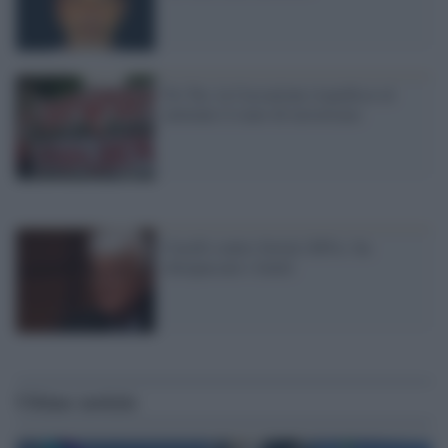
No Tav, la Cassazione rispedisce al
mittente il reato di terrorismo
Caselli contro Sorial (M5s): ha
oltrepassato i limiti
Ultime notizie