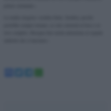
potere criminale».
La mafia stragista «sembra finita. Sembra, perché
potrebbe sempre tornare, se solo converrà ai boss e ai
loro complici. Bisogna fare molta attenzione ai segnali
indiretti che si lanciano».
Facebook
Twitter
Telegram
WhatsApp