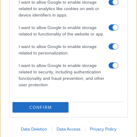
I want to allow Google to enable storage
Spettacolo
related to analytics like cookies on web or
Contributors
device identifiers in apps.
Wondernet
Facebook
I want to allow Google to enable storage
Giuliana Sgrena
related to functionality of the website or app.
Twitter
I want to allow Google to enable storage
Google News
related to personalization.
Mastodon
I want to allow Google to enable storage
related to security, including authentication
Cookie Policy
functionality and fraud prevention, and other
user protection.
Preferenze Privacy
CONFIRM
©2021 Globalist.it • All right reserved.
Data Deletion
Data Access
Privacy Policy
Syndication