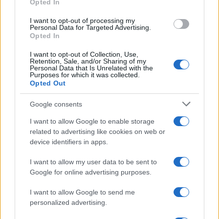
Opted In
grant or deny consent to Google and its third-party tags to
use your data for below specified purposes in below Google
I want to opt-out of processing my
consent section.
Personal Data for Targeted Advertising.
Opted In
I want to opt-out of Collection, Use,
Retention, Sale, and/or Sharing of my
Personal Data that Is Unrelated with the
Purposes for which it was collected.
Opted Out
Syndication
Culture
Google consents
Salute
Globalist
I want to allow Google to enable storage
related to advertising like cookies on web or
Megachip
Globalscience
device identifiers in apps.
GiULia
Globalsport
I want to allow my user data to be sent to
Google for online advertising purposes.
Prima Pagina
I want to allow Google to send me
personalized advertising.
Giornale dello
Chi siamo