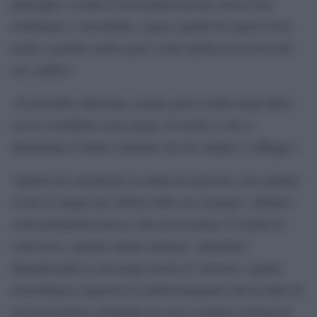
purtroppo si tratta di un’organizzazione storica ben
strutturata e consolidata, capace quindi di sopravvivere
anche a perdite molto gravi come quella di un boss del
suo calibro».
«Si potrebbe affermare sempre più la mafia degli affari
con la cosiddetta zona grigia. Il rischio è che si
riproponga il limite culturale che da sempre ci affligge».
«Quello di considerare la mafia un pericolo solo quando
scorre il sangue per effetto delle sue strategie `militari´;
sottovalutandola invece, fino ad accettare il rischio di
conviverci, quando adotta strategie `attendiste´,
dimenticando la sua lunga storia di violenze e quella
straordinaria capacità di condizionamento che ha fatto di
un’associazione criminale un vero e proprio sistema di