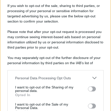
Farla Amare Comincia Tu – Opera Sila”
If you wish to opt-out of the sale, sharing to third parties, or
processing of your personal or sensitive information for
targeted advertising by us, please use the below opt-out
section to confirm your selection.
Il ricordo /
Le radici di Francesco Guccini
Please note that after your opt-out request is processed you
may continue seeing interest-based ads based on personal
information utilized by us or personal information disclosed to
third parties prior to your opt-out.
L'anniversario /
90 anni di Yves Saint Laurent, tra moda e
You may separately opt-out of the further disclosure of your
scandali
personal information by third parties on the IAB’s list of
downstream participants.
Personal Data Processing Opt Outs
This information may also be disclosed by us to third parties
Il ricordo /
Il nostro incontro con Francesco Guccini
on the IAB’s List of Downstream Participants that may further
I want to opt-out of the Sharing of my
disclose it to other third parties.
personal data.
Opted In
Please note that this website/app uses one or more Google
services and may gather and store information including but
I want to opt-out of the Sale of my
Personal Data.
not limited to your visit or usage behaviour. You may click to