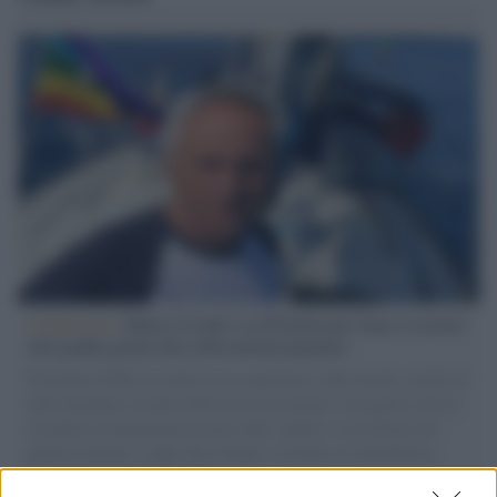
L'intervista /
Marco Croatti e la Flottilla per Gaza: le nostre
vele gonfie grazie alla sollevazione popolare
Il Senatore M5S racconta la sua esperienza sulle barche cariche di
aiuti umanitari assalite dall'esercito israeliano. Una guerra atroce,
il tentativo di disumanizzazione delle vittime, il servilismo del
governo italiano e degli altri europei, il ritorno al colonialismo.
L'importanza dei movimenti.