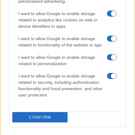
personalized advertising.
Giornale dello
Chi siamo
I want to allow Google to enable storage
Spettacolo
related to analytics like cookies on web or
Contributors
device identifiers in apps.
Wondernet
Facebook
I want to allow Google to enable storage
Giuliana Sgrena
related to functionality of the website or app.
Twitter
I want to allow Google to enable storage
Google News
related to personalization.
Mastodon
I want to allow Google to enable storage
related to security, including authentication
Cookie Policy
functionality and fraud prevention, and other
user protection.
Preferenze Privacy
CONFIRM
©2021 Globalist.it • All right reserved.