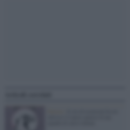
Articoli correlati
Palermo /
Il sito di recensioni Escort
Advisor è il nuovo sponsor di una
squadra di calcio italiana