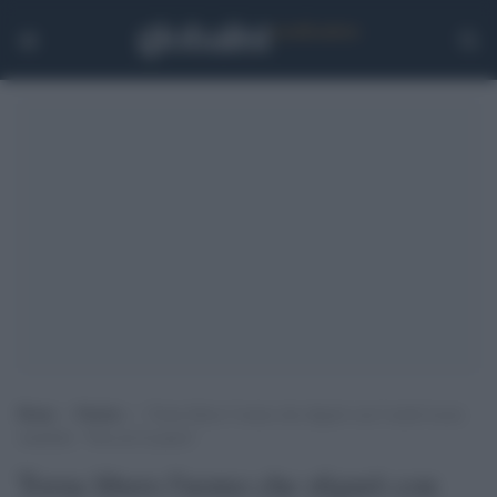
Home
>
Notizie
>
Torna libero l’uomo che sfigurò con l’acido Lucia
Annibali: “Non mi fa paura”
Torna libero l'uomo che sfigurò con