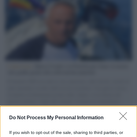
L'intervista /
Marco Croatti e la Flottilla per Gaza: le nostre
vele gonfie grazie alla sollevazione popolare
Il Senatore M5S racconta la sua esperienza sulle barche cariche di
aiuti umanitari assalite dall'esercito israeliano. Una guerra atroce,
il tentativo di disumanizzazione delle vittime, il servilismo del
governo italiano e degli altri europei, il ritorno al colonialismo.
L'importanza dei movimenti.
Do Not Process My Personal Information
Musica /
Al maestro Francesco Guccini
If you wish to opt-out of the sale, sharing to third parties, or