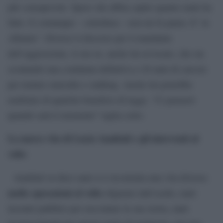
più consapevole. Spero che abbia capito quanto male ha
fatto. E comunque – sottolinea – non mi fa paura. E’ in
Albania”. Diverso il discorso per il mandante
dell’aggressione, il suo ex, anche lui avvocato, che sta
scontando una condanna definitiva a 20 anni di carcere
per tentato omicidio e stalking. Anche lui potrebbe
usufruire di qualche beneficio di legge. “Ci penserò
quando sarà il momento” taglia corto.
La nuova vita di Lucia Annibali e gli interventi al
volto
Annibali in dieci anni si è ricostruita una vita diversa:
molte operazioni al volto
sfigurato dall’acido, tanti
incontri pubblici per raccontare la sua storia, tanti