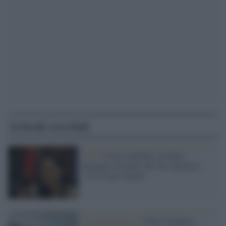
Articoli correlati
Web /
Lucia Annibali, un hater
inneggia all'uomo che l'ha sfigurata:
"Viva Luca Varani"
L'inaugurazione /
Cuneo inaugura