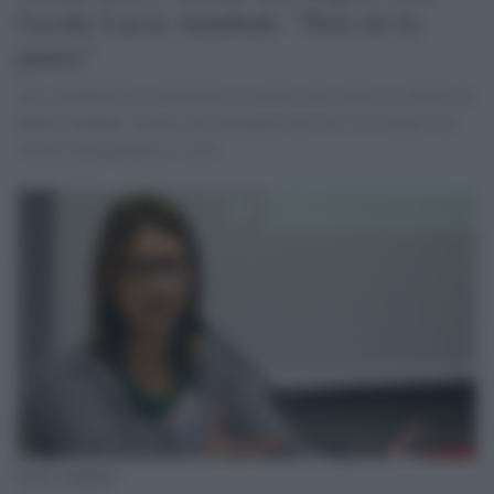
l'acido Lucia Annibali: "Non mi fa
paura"
ucia Annibali ha commentato la notizia del ritorno in libertà di
Rubin Talaban, l'uomo che nell'aprile del 2013 la sfregiò con
l'acido deturpandole il volto
Lucia Annibali