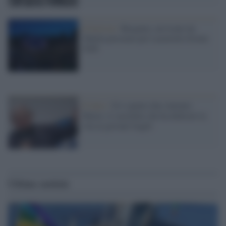
Il festival /
Bergamo, un’estate da
20mila presenze per Lazzeretto Estate
2026
Il lutto /
Si è spento don Antonio
Mazzi, il sacerdote che ha dedicato la
vita ai giovani fragili
Ultime notizie