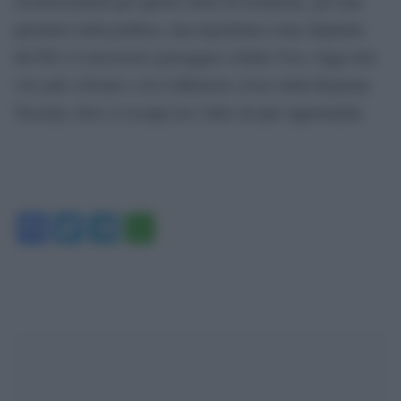
riconoscimenti per questo ruolo di testimone, poi una
parentesi nella politica, una legislatura come deputata
del Pd e il successivo passaggio a Italia Viva. Oggi non
vive più a Pesaro e fa il difensore civico della Regione
Toscana, dove si occupa tra l’altro di pari opportunità.
Facebook
Twitter
Telegram
WhatsApp