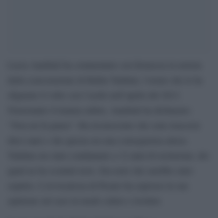
Lucia Annibali ha commentato con fermezza la notizia
della scarcerazione di Rubin Talaban, l’uomo che le ha
sfigurato il volto con l’acido nell’aprile del 2013.
Nonostante il trauma subito, Annibali ha dichiarato:
“Non mi fa paura”. Ha riconosciuto che sono trascorsi
dieci anni e che questa era una conseguenza attesa.
Talaban era stato condannato a 12 anni di reclusione, dei
quali ne ha scontati nove. Era noto che sarebbe stato
espulso. L’avvocatessa di Pesaro ha espresso la sua
opinione sul caso in modo calmo e risoluto.