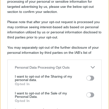
processing of your personal or sensitive information for
targeted advertising by us, please use the below opt-out
section to confirm your selection.
Il ricordo /
Quando Guccini raccontava le "Cronache
epafaniche": l'intervista all'artista che si definiva un
Please note that after your opt-out request is processed you
'narratore'
may continue seeing interest-based ads based on personal
information utilized by us or personal information disclosed to
third parties prior to your opt-out.
Lo studio /
Disinformazione russa e destra: anche la
You may separately opt-out of the further disclosure of your
macchina propagandistica di Putin dietro la crisi di Ceuta
personal information by third parties on the IAB’s list of
downstream participants.
Personal Data Processing Opt Outs
This information may also be disclosed by us to third parties
Tendenze /
Sale il numero degli acquisti online in Europa e
on the IAB’s List of Downstream Participants that may further
I want to opt-out of the Sharing of my
aumentano le vendite di articoli second hand
disclose it to other third parties.
personal data.
Opted In
Please note that this website/app uses one or more Google
services and may gather and store information including but
I want to opt-out of the Sale of my
Personal Data.
not limited to your visit or usage behaviour. You may click to
Opted In
grant or deny consent to Google and its third-party tags to
use your data for below specified purposes in below Google