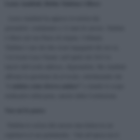
Lucia Annibali, Rubin Talaban è libero
Lucia Annibali ha appreso la notizia dai
giornalisti: condannato a 12 anni di carcere, Talaban
è libero nel suo Paese di origine, l’Albania.
Talaban è uno dei due sicari ingaggiati dal suo ex,
l’avvocato Luca Varani: nell’aprile del 2013 le
lanciò dell’acido addosso, sfigurandola. Ma Annibali
affronta la questione da avvocato, sottolineando che
è andata come doveva andare”
“
e citando lo scopo
rieducativo della pena, sancito dalla Costituzione.
Non mi fa paura
Talaban le scrisse dal carcere una lettera in cui
esprimeva il suo pentimento. “Già all’epoca era il