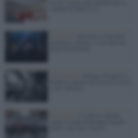
Esseci: il nuovo polo culturale nell’ex
ospedale di Santa Croce
L'intervista /
Resistere al vuoto della
provincia e colmarlo: il caso dell’Aps
People Involvement
L'anniversario /
Bologna, 46 anni fa la
bomba in stazione che provocò 85 morti
e oltre 200 feriti
Terrorismo /
A La Russa e Meloni
spiego la strage di Bologna in quattro
parole: sono stati i fascisti