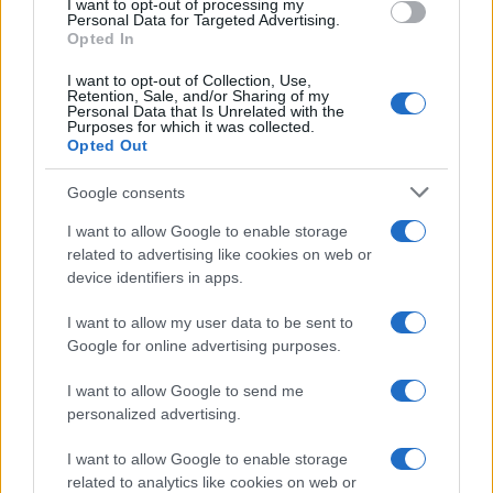
I want to opt-out of processing my
consent section.
Personal Data for Targeted Advertising.
Opted In
I want to opt-out of Collection, Use,
Retention, Sale, and/or Sharing of my
Personal Data that Is Unrelated with the
Purposes for which it was collected.
Opted Out
Syndication
Culture
Google consents
Salute
Globalist
I want to allow Google to enable storage
related to advertising like cookies on web or
Megachip
Globalscience
device identifiers in apps.
GiULia
Globalsport
I want to allow my user data to be sent to
Google for online advertising purposes.
Prima Pagina
I want to allow Google to send me
personalized advertising.
Giornale dello
Chi siamo
I want to allow Google to enable storage
Spettacolo
related to analytics like cookies on web or