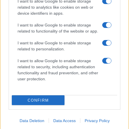
I want to allow Google to enable storage
Spettacolo
related to analytics like cookies on web or
Contributors
device identifiers in apps.
Wondernet
Facebook
I want to allow Google to enable storage
Giuliana Sgrena
related to functionality of the website or app.
Twitter
I want to allow Google to enable storage
Google News
related to personalization.
Mastodon
I want to allow Google to enable storage
related to security, including authentication
Cookie Policy
functionality and fraud prevention, and other
user protection.
Preferenze Privacy
CONFIRM
©2021 Globalist.it • All right reserved.
Data Deletion
Data Access
Privacy Policy
Syndication