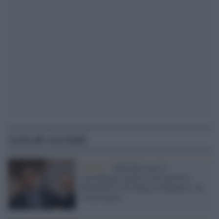
Articoli correlati
Governo /
Sull'alluvione lo
sciacallaggio politico del ministro
Musumeci e di Galeazzo Bignami è da
voltastomaco