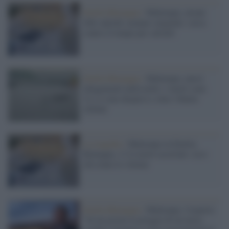
Emilia Romagna /
Maltempo, alcuni
libri antichi saranno surgelati: corsa
contro il tempo per salvarli
Emilia Romagna /
Maltempo, nuovi
allagamenti nella notte: i morti sono
14, ci sono dispersi e oltre 10mila
sfollati
La tragedia /
Maltempo in Emilia
Romagna, 11 le morti accertate: ecco
chi erano le vittime
Emilia Romagna /
Maltempo, l'esperto:
"In un giorno la pioggia di un mese,