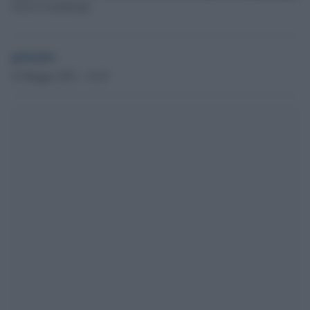
Arriva il maltempo
globalist
16 Maggio 2023 - 14.45