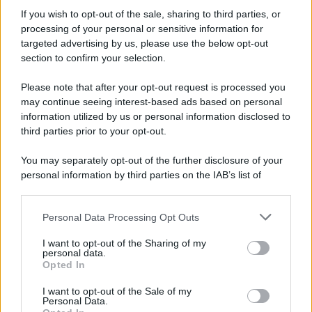
senza fine
If you wish to opt-out of the sale, sharing to third parties, or
processing of your personal or sensitive information for
targeted advertising by us, please use the below opt-out
section to confirm your selection.
Vangelo /
La vita si intreccia con le paure come il giorno
succede alla notte
Please note that after your opt-out request is processed you
may continue seeing interest-based ads based on personal
information utilized by us or personal information disclosed to
third parties prior to your opt-out.
La scoperta /
Oplontis, le vittime dell’eruzione del Vesuvio
You may separately opt-out of the further disclosure of your
furono più numerose del previsto
personal information by third parties on the IAB’s list of
downstream participants.
Personal Data Processing Opt Outs
This information may also be disclosed by us to third parties
Il medagliere /
Europei di nuoto: Pellecani guida una super
on the IAB’s List of Downstream Participants that may further
I want to opt-out of the Sharing of my
Italia
disclose it to other third parties.
personal data.
Opted In
Please note that this website/app uses one or more Google
services and may gather and store information including but
I want to opt-out of the Sale of my
Personal Data.
not limited to your visit or usage behaviour. You may click to