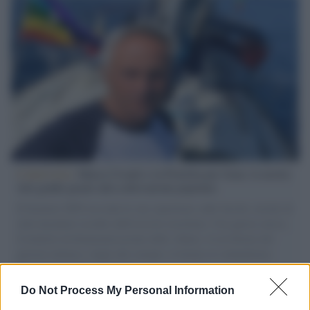
L'intervista /
Marco Croatti e la Flottilla per Gaza: le nostre
vele gonfie grazie alla sollevazione popolare
Il Senatore M5S racconta la sua esperienza sulle barche cariche di
aiuti umanitari assalite dall'esercito israeliano. Una guerra atroce,
il tentativo di disumanizzazione delle vittime, il servilismo del
governo italiano e degli altri europei, il ritorno al colonialismo.
L'importanza dei movimenti.
Do Not Process My Personal Information
Tel Aviv /
La “vittoria totale” di Israele significa una guerra