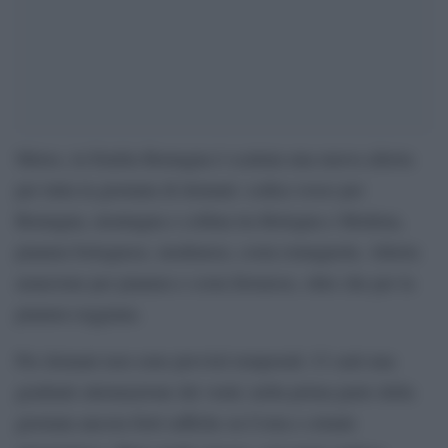
Meteo, in Emilia Romagna è scattata una nuova allerta
per tutta la giornata di domani: codice rosso per
Romagna, montagna e collina tra Bologna e Modena,
pianura bolognese, modenese, costa romagnola. Allerta
arancione per pianura e costa ferrarese, oltre che per la
pianura reggiana.
Per domani non sono previsti temporali. Ci sarà una
graduale attenuazione dei venti; nella prima parte della
giornata ancora forti raffiche su Costa e crinale