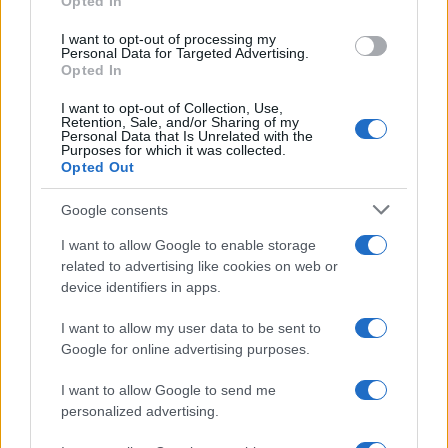
Opted In
grant or deny consent to Google and its third-party tags to
use your data for below specified purposes in below Google
I want to opt-out of processing my
consent section.
Personal Data for Targeted Advertising.
Opted In
I want to opt-out of Collection, Use,
Retention, Sale, and/or Sharing of my
Personal Data that Is Unrelated with the
Purposes for which it was collected.
Opted Out
Syndication
Culture
Google consents
Salute
Globalist
I want to allow Google to enable storage
related to advertising like cookies on web or
Megachip
Globalscience
device identifiers in apps.
GiULia
Globalsport
I want to allow my user data to be sent to
Google for online advertising purposes.
Prima Pagina
I want to allow Google to send me
personalized advertising.
Giornale dello
Chi siamo