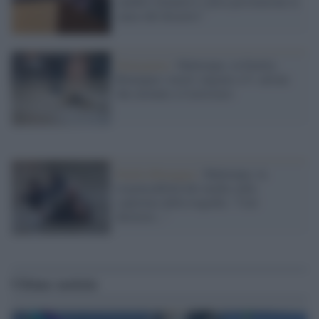
cambio climatico e poca prevenzione le
cause del disastro"
Emergenza /
Maltempo, in Emilia
Romagna i morti salgono a 9: salvate
due neonate a Castrocaro
Emilia Romagna /
Maltempo, la
responsabilità dei media sulla
copertura della tragedia: "Cari
direttori..."
Ultime notizie