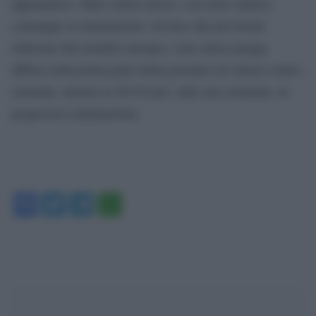
appenninico. Mare molto mosso, con moto ondoso
comunque in attenuazione. In base alle previsioni
elaborate dal modello europeo, sono attese piogge
diffuse nella prima parte della giornata sul settore centro-
orientale, intorno ai 40-50 mm. sulle aree montane, in
progressiva attenuazione.
Facebook
Twitter
Telegram
WhatsApp