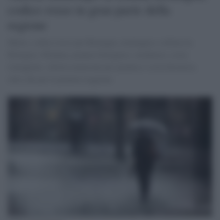
codice rosso in gran parte della
regione
Meteo, codice rosso per Romagna, montagna e collina tra
Bologna e Modena, pianura bolognese, modenese, costa
romagnola. Allerta arancione per pianura e costa ferrarese,
oltre che per la pianura reggiana.