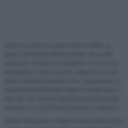
Sting aveva promesso a padre Antonio Loffredo, ex
parroco della Basilica del Rione Sanità, che avrebbe
suonato per i detenuti di Secondigliano. L’ex Police ha
programmato il concerto privato, caratterizzato da una
chitarra realizzata dai detenuti stessi, che partecipano al
progetto Metamorforsi della Onluns Casa dello Spirito e
delle Arti. Uno strumento ancora più particolare perché
realizzato coi resti dei barconi naufragati a Lampedusa.
Quando Sting arriverà a Napoli riceverà la prima chitarra