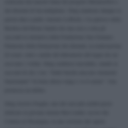
realizzata dai maestri liutai del progetto Metamorfosi e
dai detenuti di Secondigliano. Sting mantiene dunque la
parola data a padre Antonio Loffredo, l’ex parroco della
Basilica del Rione Sanità che una sera a cena gli
raccontò le iniziative della Fondazione San Gennaro.
Parlarono della formazione dei detenuti, la realizzazione
di rosari, ostie e anche del laboratorio del legno da cui
uscivano i violini. Sting sembrava incredulo, stando ai
racconti di chi c’era: “Dalle barche nascono strumenti
funzionanti? Va bene allora vengo e ve li suono”. Una
promessa un debito.
Sting riscrive Fragile, uno dei suoi più celebri pezzi
dedicato al giovane inerme Ben Linder, ucciso dai
Contras in Nicaragua, in una versione dal sapore