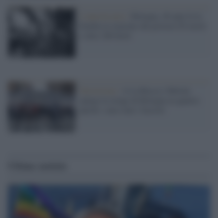
L'anniversario /
Bologna, 46 anni fa la
bomba in stazione che provocò 85 morti
e oltre 200 feriti
Terrorismo /
A La Russa e Meloni
spiego la strage di Bologna in quattro
parole: sono stati i fascisti
Ultime notizie