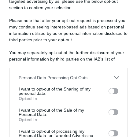
targeted advertising by us, please use the below opt-out
section to confirm your selection.
Il caso /
Trump ha quasi esaurito l'arsenale Usa, ma il
tycoon smentisce
Please note that after your opt-out request is processed you
may continue seeing interest-based ads based on personal
information utilized by us or personal information disclosed to
third parties prior to your opt-out.
Cisgiordania /
L’esercito israeliano si ritira dal campo
You may separately opt-out of the further disclosure of your
profughi di Qalandiya dopo tre giorni di violenze contro i
personal information by third parties on the IAB’s list of
palestinesi
downstream participants.
Personal Data Processing Opt Outs
This information may also be disclosed by us to third parties
Giornalismo /
Addio a Stefano Marcelli, colonna della Rai
on the IAB’s List of Downstream Participants that may further
I want to opt-out of the Sharing of my
di Firenze e dirigente dell'Usigrai
disclose it to other third parties.
personal data.
Opted In
Please note that this website/app uses one or more Google
services and may gather and store information including but
I want to opt-out of the Sale of my
Personal Data.
not limited to your visit or usage behaviour. You may click to
Opted In
grant or deny consent to Google and its third-party tags to
use your data for below specified purposes in below Google
I want to opt-out of processing my
consent section.
Personal Data for Targeted Advertising.