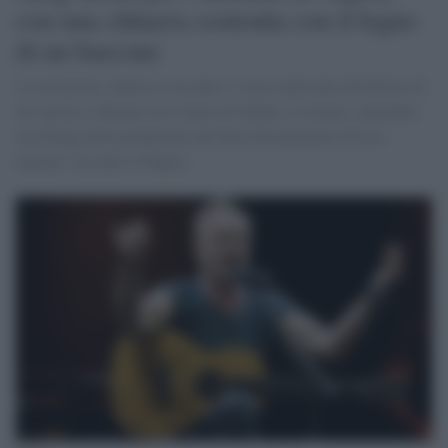
con una chitarra costruita con il legno
di un barcone
L'esecuzione, intima e toccante, è stata realizzata all'interno di
un carcere e filmata con l'aiuto di Trudie e Lorenza, entrambe
con Sting nella produzione del film-documentario Posso
entrare? An ode to Naples.