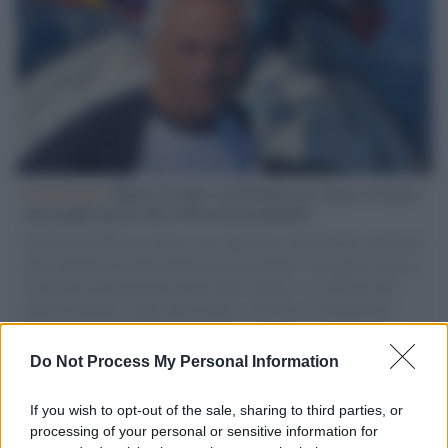
L'intervista /
Marco Croatti e la Flottilla per Gaza: le nostre
vele gonfie grazie alla sollevazione popolare
Il Senatore M5S racconta la sua esperienza sulle barche cariche di
aiuti umanitari assalite dall'esercito israeliano. Una guerra atroce,
il tentativo di disumanizzazione delle vittime, il servilismo del
governo italiano e degli altri europei, il ritorno al colonialismo.
L'importanza dei movimenti.
Do Not Process My Personal Information
Pd /
Un partito progressista e di sinistra che si spacca sul
riarmo ha un serio problema
If you wish to opt-out of the sale, sharing to third parties, or
processing of your personal or sensitive information for