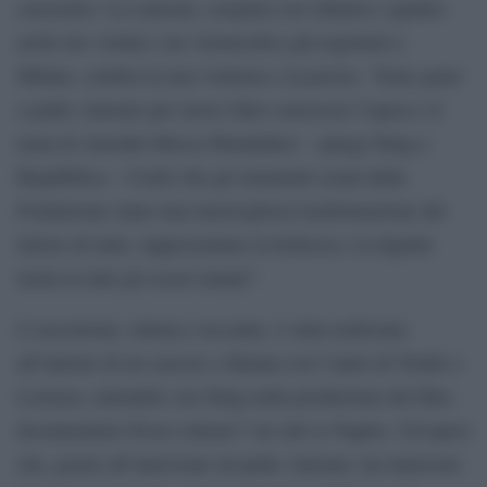
carcerario. La canzone, eseguita con chitarra e quattro
archi (tre violini e un violoncello) già registrati a
Milano, celebra la non violenza e la poesia. “Sono grato
a padre Antonio per averci fatto conoscere l’opera e il
team di Arnoldo Mosca Mondadori – spiega Sting a
Repubblica – Credo che gli strumenti creati dalla
Fondazione siano una meravigliosa trasformazione del
dolore di tanti, rappresentano la bellezza e la dignità
insita in tutti gli esseri umani”.
L’esecuzione, intima e toccante, è stata realizzata
all’interno di un carcere e filmata con l’aiuto di Trudie e
Lorenza, entrambe con Sting nella produzione del film-
documentario Posso entrare? An ode to Naples. Un’opera
che, grazie all’intervento di padre Antonio, ha rinnovato