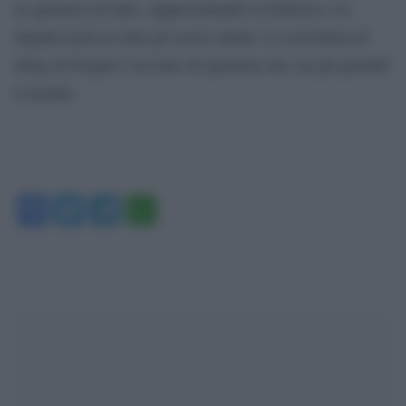
la speranza di tanti, rappresentando la bellezza e la
dignità insita in tutti gli esseri umani. La riscrittura di
Sting di Fragile è un inno di speranza che sta già girando
il mondo.
Facebook
Twitter
Telegram
WhatsApp