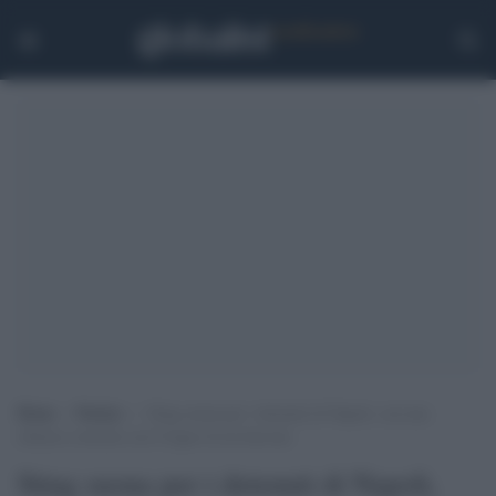
Home
>
Notizie
>
Sting suona per i detenuti di Napoli, con una
chitarra costruita con il legno di un barcone
Sting suona per i detenuti di Napoli,