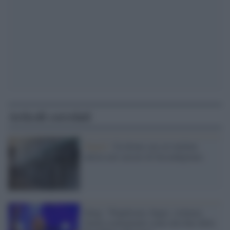
Articoli correlati
Napoli /
Un drone con sei telefoni
atterra nel carcere di Secondigliano
Sting: "Populismo, bugie, violenza.
Siamo esattamente come alla fine della