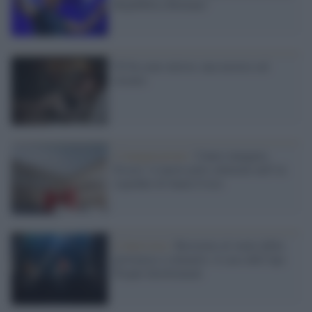
Repubblica Romana"
I'll be your mirror, una mostra sul
ritratto
L'inaugurazione /
Cuneo inaugura
Esseci: il nuovo polo culturale nell’ex
ospedale di Santa Croce
L'intervista /
Resistere al vuoto della
provincia e colmarlo: il caso dell’Aps
People Involvement