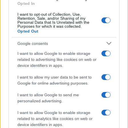
Opted In
I want to opt-out of Collection, Use,
Retention, Sale, and/or Sharing of my
Personal Data that Is Unrelated with the
Purposes for which it was collected.
Opted Out
Syndication
Culture
Google consents
Salute
Globalist
I want to allow Google to enable storage
related to advertising like cookies on web or
Megachip
Globalscience
device identifiers in apps.
GiULia
Globalsport
I want to allow my user data to be sent to
Google for online advertising purposes.
Prima Pagina
I want to allow Google to send me
personalized advertising.
Giornale dello
Chi siamo
I want to allow Google to enable storage
Spettacolo
related to analytics like cookies on web or
Contributors
device identifiers in apps.