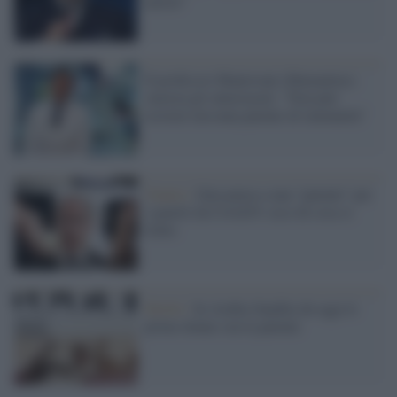
turisti"
Il professor Mantovani (Humanitas)
smorza gli entusiasmi: "Non può
esistere nessuna patente di immunità"
Veneto /
Zaia pensa a una "patente" per
i guariti da Covid19: ecco di cosa si
tratta
Diritti /
In Arabia Saudita da oggi le
prime donne con la patente