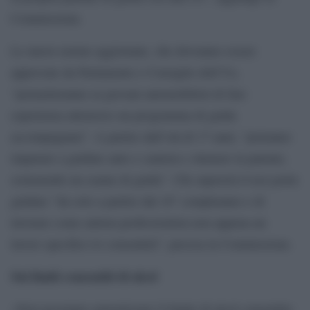
Commissione.
Le nuove norme aggiornate, che dovranno essere
approvate da Parlamento e Consiglio dell’Ue,
“permetteranno ai giovani automobilisti di fare
esperienza attraverso un programma di guida
accompagnata”. A partire dall’età di 17 anni, “potranno
imparare a guidare auto e camion e ottenere la patente,
sostenendo un esame di guida”. Chi supererà il test potrà
guidare “da solo a partire dal 18° compleanno e di
lavorare come autista professionista non appena un
lavoro specifico lo consentirà”, precisa la Commissione.
Sui limiti consentiti di alcol
«Non possiamo armonizzare il limite di alcol consentito