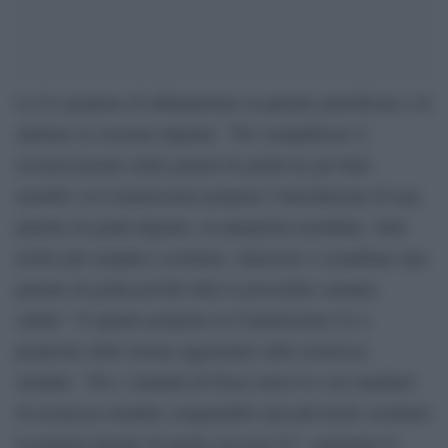
La Ue propone di abbandonare la patente plastificata e di
adottare la versione digitale. ”Per semplificare il
riconoscimento delle patenti di guida tra gli Stati
membri, la Commissione propone l’introduzione di una
patente di guida digitale, in anteprima mondiale. Sarà
molto più semplice sostituire, rinnovare o scambiare una
patente di guida poiché tutte le procedure saranno
online”. È quanto propone la Commissione Ue a
proposito delle norme aggiornate sulla sicurezza
stradale. “Per i cittadini di Paesi extra-Ue con standard
di sicurezza stradale comparabili sarà più facile sostituire
la propria patente di guida con una Ue”, aggiunge la