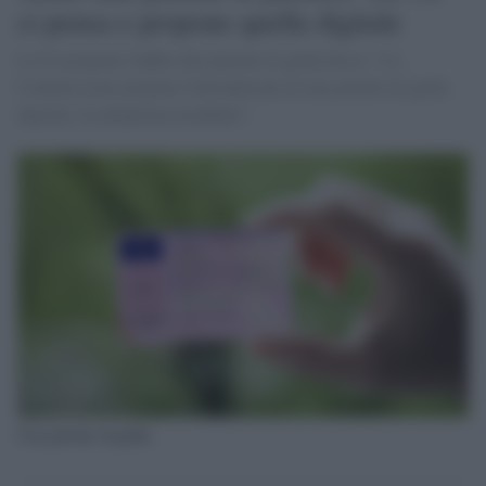
ci pensa e propone quella digitale
La Ue propone l'addio alla patente di guida fisica: "La
Commissione propone l'introduzione di una patente di guida
digitale, in anteprima mondiale".
Una patente di guida