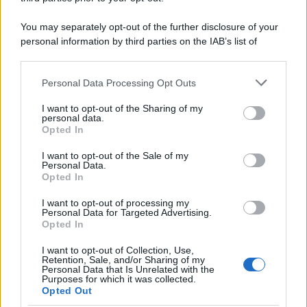
Lo studio /
Disinformazione russa e destra: anche la
You may separately opt-out of the further disclosure of your
macchina propagandistica di Putin dietro la crisi di Ceuta
personal information by third parties on the IAB’s list of
downstream participants.
Personal Data Processing Opt Outs
This information may also be disclosed by us to third parties
Tendenze /
Sale il numero degli acquisti online in Europa e
on the IAB’s List of Downstream Participants that may further
I want to opt-out of the Sharing of my
aumentano le vendite di articoli second hand
disclose it to other third parties.
personal data.
Opted In
Please note that this website/app uses one or more Google
services and may gather and store information including but
I want to opt-out of the Sale of my
Personal Data.
not limited to your visit or usage behaviour. You may click to
Opted In
grant or deny consent to Google and its third-party tags to
use your data for below specified purposes in below Google
I want to opt-out of processing my
consent section.
Personal Data for Targeted Advertising.
Opted In
I want to opt-out of Collection, Use,
Retention, Sale, and/or Sharing of my
Personal Data that Is Unrelated with the
Purposes for which it was collected.
Opted Out