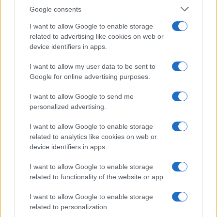
Syndication
Culture
Google consents
Salute
Globalist
I want to allow Google to enable storage
related to advertising like cookies on web or
Megachip
Globalscience
device identifiers in apps.
GiULia
Globalsport
I want to allow my user data to be sent to
Google for online advertising purposes.
Prima Pagina
I want to allow Google to send me
personalized advertising.
Giornale dello
Chi siamo
I want to allow Google to enable storage
Spettacolo
related to analytics like cookies on web or
Contributors
device identifiers in apps.
Wondernet
Facebook
I want to allow Google to enable storage
Giuliana Sgrena
related to functionality of the website or app.
Twitter
I want to allow Google to enable storage
Google News
related to personalization.