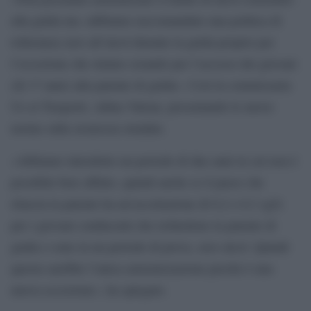
alla guida ma «abbiamo raccomandato una politica di
tolleranza zero all’alcol durante la guida proprio per
l’eccezione che stiamo creando per l’accesso dei giovani
(di 17 anni) alla patente di guida». Così la commissaria
Ue ai Trasporti, Adina Valean, presentando le nuove
norme sulla sicurezza stradale.
«Abbiamo introdotto un periodo di due anni in cui non è
possibile bere affatto, quindi anche se il paese che
rilascia la patente ha un’accettazione di 0,2 o 0,3 (g/l)
per i giovani conducenti che richiedono la patente di
guida o sono in un periodo di prova, zero alcol. Quindi
questa sarebbe l’unica armonizzazione perché è una
nuova eccezione», ha spiegato.