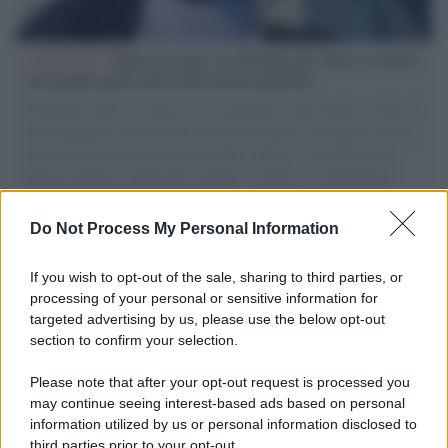
L'intervista /
Marco Croatti e la Flottilla per Gaza: le nostre
vele gonfie grazie alla sollevazione popolare
Il Senatore M5S racconta la sua esperienza sulle barche cariche di
aiuti umanitari assalite dall'esercito israeliano. Una guerra atroce,
il tentativo di disumanizzazione delle vittime, il servilismo del
governo italiano e degli altri europei, il ritorno al colonialismo.
L'importanza dei movimenti.
Do Not Process My Personal Information
Musica /
Al maestro Francesco Guccini
If you wish to opt-out of the sale, sharing to third parties, or
processing of your personal or sensitive information for
targeted advertising by us, please use the below opt-out
section to confirm your selection.
Il ricordo /
Quando Guccini raccontava le "Cronache
epafaniche": l'intervista all'artista che si definiva un
Please note that after your opt-out request is processed you
'narratore'
may continue seeing interest-based ads based on personal
information utilized by us or personal information disclosed to
third parties prior to your opt-out.