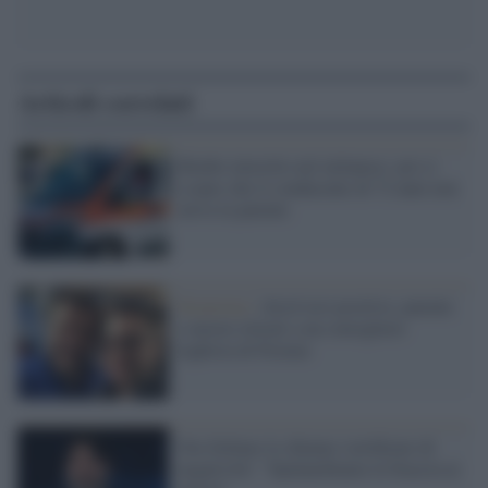
Articoli correlati
Bimbo investito nel milanese: poi si
scopre che il conducente di 72 anni non
aveva la patente
Sicurezza /
Alcol test positivo, patente
e mezzo ritirati a un consigliere
leghista di Firenze
Ora Solinas lo chiama 'certificato di
negatività': "Spalanchiamo le braccia ai