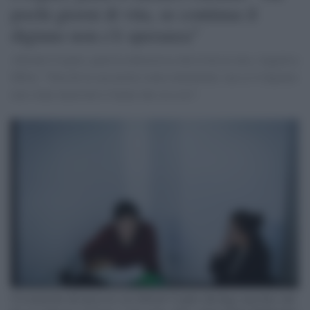
pochi giorni di vita, se continua il
digiuno non c'è speranza"
Alfredo Cospito, parla la dottoressa che lo ha in cura, Angelica
Milia: "Non do la sua morte come imminente, ma se il digiuno
non viene interrotto è fatale che sia così".
Un momento del processo ad Alfredo Cospito ideologo anarchico del