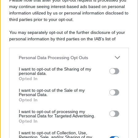
furono più numerose del previsto
Please note that after your opt-out request is processed you
may continue seeing interest-based ads based on personal
information utilized by us or personal information disclosed to
third parties prior to your opt-out.
Il medagliere /
Europei di nuoto: Pellecani guida una super
You may separately opt-out of the further disclosure of your
Italia
personal information by third parties on the IAB’s list of
downstream participants.
Personal Data Processing Opt Outs
This information may also be disclosed by us to third parties
Il centenario /
A L'Aquila arriva la mostra "TITO, 100 anni
on the IAB’s List of Downstream Participants that may further
I want to opt-out of the Sharing of my
attraverso la forma"
disclose it to other third parties.
personal data.
Opted In
Please note that this website/app uses one or more Google
services and may gather and store information including but
I want to opt-out of the Sale of my
Personal Data.
not limited to your visit or usage behaviour. You may click to
Opted In
grant or deny consent to Google and its third-party tags to
use your data for below specified purposes in below Google
I want to opt-out of processing my
consent section.
Personal Data for Targeted Advertising.
Opted In
I want to opt-out of Collection, Use,
Retention, Sale, and/or Sharing of my