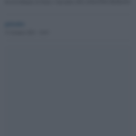
Fai nel tribunale di Torino, 5 dicembre 2022 ANSA/TINO ROMANO
globalist
31 Gennaio 2023 - 10.07