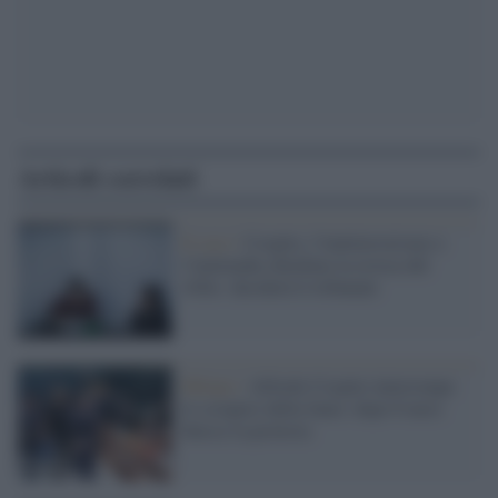
Articoli correlati
Il caso /
Cospito, l'Antiterrorismo e
l'Antimafia chiedono la revoca del
41bis: deciderà il tribunale
Milano /
Alfredo Cospito interrompe
lo sciopero della fame: dopo 6 mesi
finisce la protesta