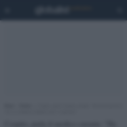
Home
>
Notizie
>
Cospito, parla il medico curante: “Ha pochi giorni di
vita, se continua il digiuno non c’è speranza”
Cospito, parla il medico curante: "Ha