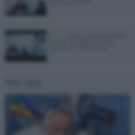
fine, ha perso 45 chili"
Il caso /
Cospito, l'avvocato dell'Ad di
Ansaldo: "Ha gambizzato il mio
cliente, ma il 41bis non serve"
Ultime notizie