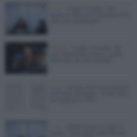
Il caso /
Cospito, il legale: "Non
mangia da 180 giorni, è dimagrito di 50
chili e non cammina più"
Giustizia /
Cospito, l'avvocato: "Ha
avuto un problema al cuore, i medici
hanno detto che stava morendo"
Il caso /
Cospito, ecco il testo integrale
della lettera dal carcere: "La mia morte
un intoppo per il 41bis"
41 bis /
Alfredo Cospito, il legale in
carcere: "Vuole andare avanti fino alla