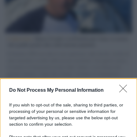
L'intervista /
Marco Croatti e la Flottilla per Gaza: le nostre
vele gonfie grazie alla sollevazione popolare
Il Senatore M5S racconta la sua esperienza sulle barche cariche di
aiuti umanitari assalite dall'esercito israeliano. Una guerra atroce,
il tentativo di disumanizzazione delle vittime, il servilismo del
governo italiano e degli altri europei, il ritorno al colonialismo.
L'importanza dei movimenti.
Do Not Process My Personal Information
Vangelo /
La vita si intreccia con le paure come il giorno
succede alla notte
If you wish to opt-out of the sale, sharing to third parties, or
processing of your personal or sensitive information for
targeted advertising by us, please use the below opt-out
section to confirm your selection.
La scoperta /
Oplontis, le vittime dell’eruzione del Vesuvio