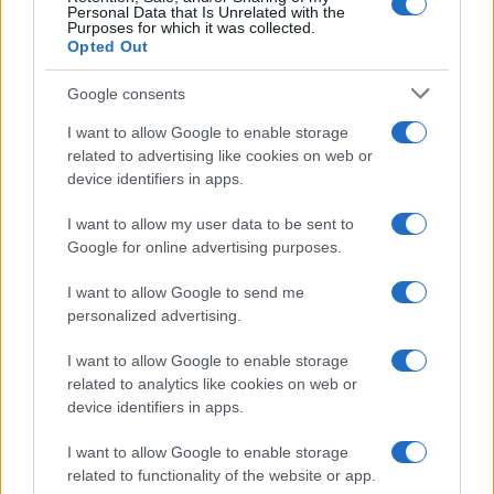
Personal Data that Is Unrelated with the
Purposes for which it was collected.
Opted Out
Syndication
Culture
Google consents
Salute
Globalist
I want to allow Google to enable storage
related to advertising like cookies on web or
Megachip
Globalscience
device identifiers in apps.
GiULia
Globalsport
I want to allow my user data to be sent to
Google for online advertising purposes.
Prima Pagina
I want to allow Google to send me
personalized advertising.
Giornale dello
Chi siamo
I want to allow Google to enable storage
Spettacolo
related to analytics like cookies on web or
Contributors
device identifiers in apps.
Wondernet
Facebook
I want to allow Google to enable storage
Giuliana Sgrena
related to functionality of the website or app.
Twitter