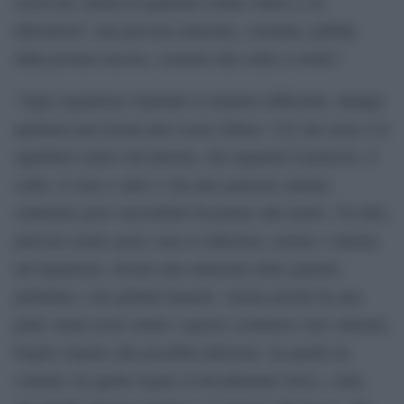
osservato, prima di qualsiasi esame clinico e di
laboratorio: una persona emaciata, consunta, pallida,
dalla postura incerta, costretta alla sedia a rotelle”.
“Ogni organismo risponde in maniera differente, dunque
qualsiasi previsione può essere fallace. Ciò che temo è lo
squilibrio ionico del plasma, che riguarda il potassio, il
sodio, il cloro e altro e che può generare aritmie
cardiache gravi suscettibili di portare alla morte. Un altro
pericolo molto grave sono le infezioni, esterne o interne
all’organismo, dovute alla riduzione delle gamma-
globuline e dei globuli bianchi. Anche perché ha una
pelle ormai assai sottile e questo costituisce uno schermo
fragile rispetto alle possibili infezioni: sia quelle da
contatto sia quelle legate al decadimento fisico, come