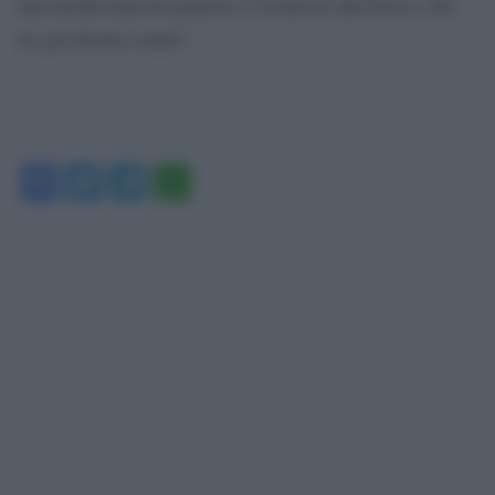
una atrofia mucosa gastrica o la micosi alla bocca, che
ho già dovuto curare”.
Facebook
Twitter
Telegram
WhatsApp