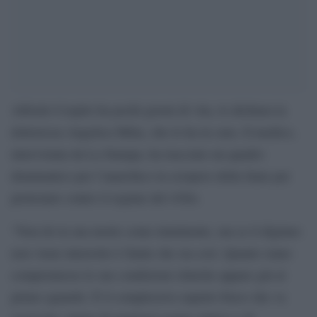
Alfredo Cospito ha pochi giorni di vita, lo dichiara la
dottoressa Angelica Milia, che lo ha in cura. Il medico,
intervistata da La Stampa, ha tracciato un quadro
drammatico per l’anarchico in sciopero della fame per
protestare contro il regime del 41bis.
“Non do la sua morte come imminente, ma se il digiuno
non viene interrotto è fatale che sia così. Quanto siano
compromesse le sue condizioni cliniche appare già al
primo sguardo. È il complessivo aspetto fisico che va