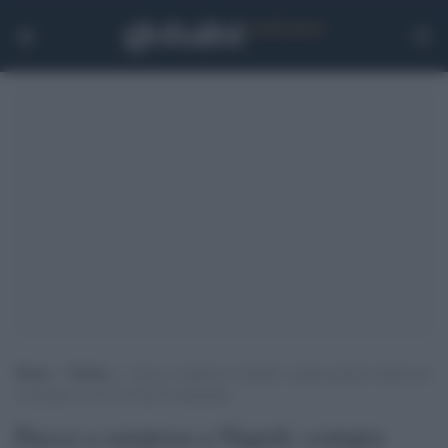
Home
>
Notizie
>
Pacco a sorpresa a Napoli: compra pastori online per
il presepe e riceve 10 kg di marijuana
Pacco a sorpresa a Napoli: compra