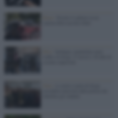
Roma /
Trovato il cadavere in un
camion della raccolta rifiuti
Blitz /
Sardegna, smantellato maxi
traffico di droga: 27 arresti e 36 chili di
cocaina sequestrati
Enna /
A scuola si parla di droga:
assemblea interrotta dalla polizia che
identifica gli studenti