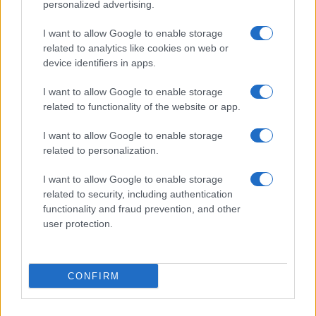
personalized advertising.
Giornale dello
Chi siamo
I want to allow Google to enable storage
Spettacolo
related to analytics like cookies on web or
Contributors
device identifiers in apps.
Wondernet
Facebook
I want to allow Google to enable storage
Giuliana Sgrena
related to functionality of the website or app.
Twitter
I want to allow Google to enable storage
Google News
related to personalization.
Mastodon
I want to allow Google to enable storage
related to security, including authentication
Cookie Policy
functionality and fraud prevention, and other
user protection.
Preferenze Privacy
CONFIRM
©2021 Globalist.it • All right reserved.