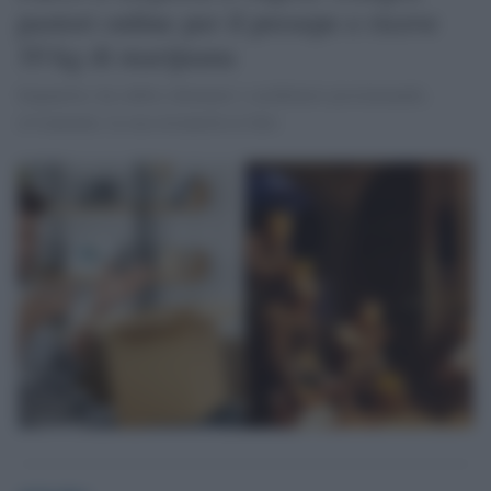
pastori online per il presepe e riceve
10 kg di marijuana
Impaurito, ha subito chiamato i carabinieri proclamando,
ovviamente, la sua estraneità ai fatti.