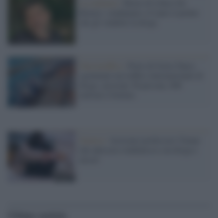
La sentenza /
Morte di Libero De
Rienzo; condannato a 8 anni il pusher
che gli vendette la droga
Narcotraffico /
Porto di Gioia Tauro,
sgominato un traffico internazionale di
droga: arrestate 36 persone, 800
milioni il bottino
Genova /
Arrestato professore 53enne
che adescava studentesse con droga e
alcool
Ultime notizie