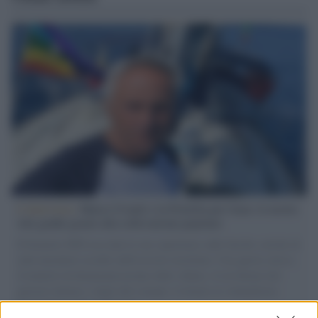
L'intervista /
Marco Croatti e la Flottilla per Gaza: le nostre
vele gonfie grazie alla sollevazione popolare
Il Senatore M5S racconta la sua esperienza sulle barche cariche di
aiuti umanitari assalite dall'esercito israeliano. Una guerra atroce,
il tentativo di disumanizzazione delle vittime, il servilismo del
governo italiano e degli altri europei, il ritorno al colonialismo.
L'importanza dei movimenti.