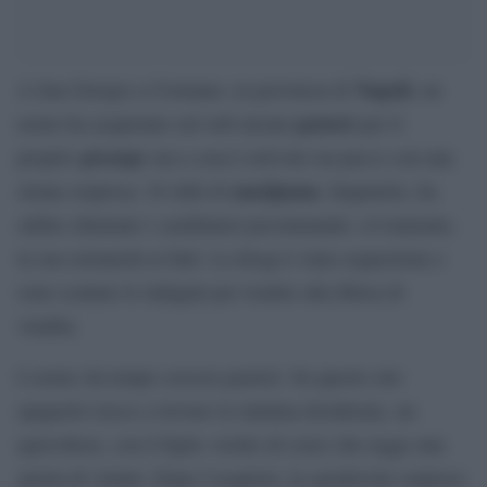
Napoli
A San Giorgio a Cremano, in provincia di
, un
pastori
uomo ha acquistato sul web alcuni
per il
presepe
proprio
ma a casa è arrivato un pacco con una
marijuana
strana sorpresa: 10 chili di
. Impaurito, ha
subito chiamato i carabinieri proclamando, ovviamente,
la sua estraneità ai fatti. La droga è stata sequestrata e
sono scattate le indagini per risalire alla filiera di
vendita.
L’uomo da tempo cercava pastori. Su questo sito
spagnolo riesce a trovare la statuina desiderata, un
agricoltore, con il figlio vestito di cenci che regge una
sporta di vimini. Dopo l’acquisto, la sgradevole sorpresa