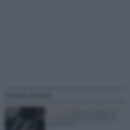
Articoli correlati
La ricerca /
In Brasile sviluppato un
vaccino per trattare la dipendenza da
cocaina e crack