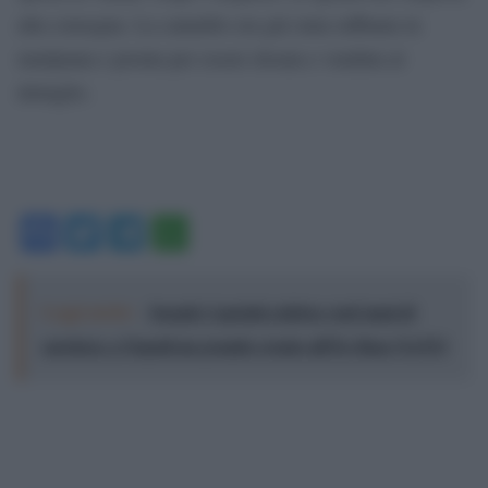
alla consegna. La cannabis era già stata raffinata in
marijuana e pronta per essere dosata e venduta al
dettaglio.
Facebook
Twitter
Telegram
WhatsApp
Leggi anche:
Joseph Capriati celebra vent’anni di
carriera: a Napoli un grande evento all’Ex Base NATO