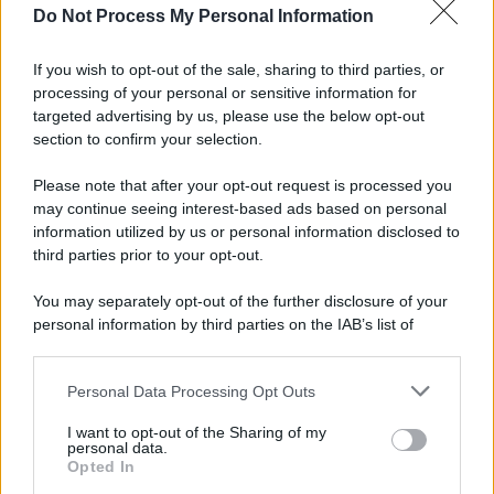
Do Not Process My Personal Information
Cinema /
Fabia Bettini: meglio cinque anni di dieta che un
cinema drogato
If you wish to opt-out of the sale, sharing to third parties, or
processing of your personal or sensitive information for
targeted advertising by us, please use the below opt-out
section to confirm your selection.
Destra /
Tajani e Meloni: quando la miseria politica su
Ceuta si lamenta della risposta della Spagna
Please note that after your opt-out request is processed you
may continue seeing interest-based ads based on personal
information utilized by us or personal information disclosed to
third parties prior to your opt-out.
Tel Aviv /
La “vittoria totale” di Israele significa una guerra
You may separately opt-out of the further disclosure of your
senza fine
personal information by third parties on the IAB’s list of
downstream participants.
Personal Data Processing Opt Outs
This information may also be disclosed by us to third parties
Vangelo /
La vita si intreccia con le paure come il giorno
on the IAB’s List of Downstream Participants that may further
I want to opt-out of the Sharing of my
succede alla notte
disclose it to other third parties.
personal data.
Opted In
Please note that this website/app uses one or more Google