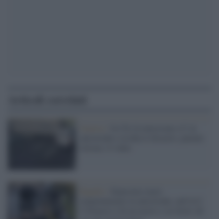
Articoli correlati
Genova /
Un Tir fa inversione a U in
autostrada e rischia il disastro, patente
ritirata: il video
Rapallo /
Ennesimo maxi-
tamponamento in autostrada, sull'A12
il bilancio è di un morto e sei feriti (di