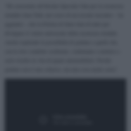
“Ho assicurato all’Inviato Speciale Onu per la sicurezza
stradale Jean Todt, nel corso di un recente incontro – ha
aggiunto – che la Polizia di Stato farà di tutto per
divulgare il valore universale della sicurezza stradale.
Anche togliendo la possibilità di guidare a quelli che,
con le loro condotte scellerate, continuano a mettere a
serio rischio la vita di ignari automobilisti. Perché
guidare non è uno scherzo, ma una cosa molto seria”.