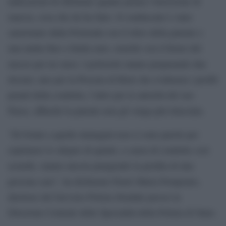
indicazioni di effettuare quanto prima l’inversione di
marcia, cosa che lui ha fatto. Il conducente è stato
sanzionato dalla Polstrada con il ritiro della patente e
una multa fino a 8mila euro, nonché con il fermo del
mezzo per tre mesi. I poliziotti stanno preparando due
dossier, uno per la Procura di Rieti che evidenzia i profili
penali della condotta, l’altro per le autorità del suo
Paese, affinché la patente non gli venga più rilasciata.
“Di fronte a quelle immagini non ci sono parole per
esprimere lo sdegno di quanti, a causa di condotte così
assurde, stanno ancora piangendo la perdita di una
persona cara”, ha dichiarato Paolo Maria Pomponio,
direttore del Servizio Polizia Stradale presso la
Direzione Centrale delle Specialità della Polizia di Stato.