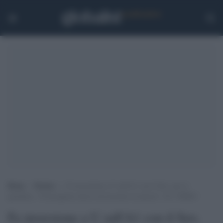
Home
>
Notizie
>
Fa inversione a U sull’A1 con il Suv, poi si
giustifica: “Il navigatore diceva di invertire la marcia” | IL VIDEO
Fa inversione a U sull'A1 con il Suv,