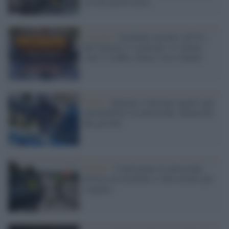
cui uno gravissimo)
CAssino /
Incidente mortale sull'A1,
due furgoni si scontrano: le vittime
sono 2, traffico chiuso verso Napoli
Parma /
Sparano e lanciano oggetti agli
automobilisti in autostrada: denunciati
due giovani
Milano /
Contromano in autostrada,
provoca un incidente e ruba un'auto per
scappare