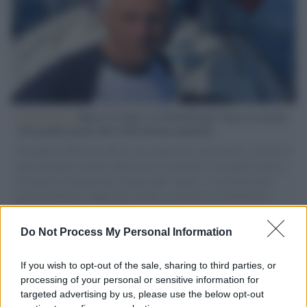
L'intervista /
Marco Croatti e la Flottilla per Gaza: le nostre
vele gonfie grazie alla sollevazione popolare
Il Senatore M5S racconta la sua esperienza sulle barche cariche di
aiuti umanitari assalite dall'esercito israeliano. Una guerra atroce,
il tentativo di disumanizzazione delle vittime, il servilismo del
governo italiano e degli altri europei, il ritorno al colonialismo.
L'importanza dei movimenti.
Do Not Process My Personal Information
Il ricordo /
Le radici di Francesco Guccini
If you wish to opt-out of the sale, sharing to third parties, or
processing of your personal or sensitive information for
targeted advertising by us, please use the below opt-out