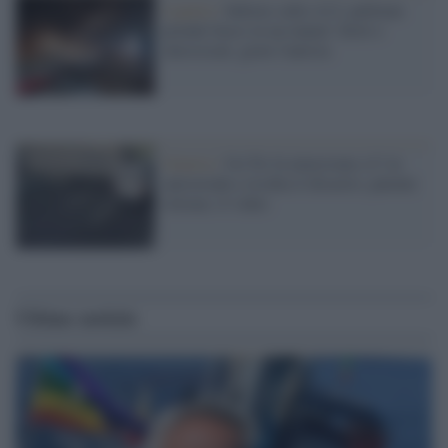
Liguria /
Inferno sulla A12, pullman
prende fuoco in un tunnel: feriti e
intossicati, grave l'autista
Genova /
Un Tir fa inversione a U in
autostrada e rischia il disastro, patente
ritirata: il video
Ultime notizie