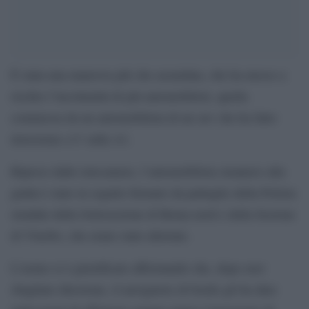
È stata una manovra più che azzardata, che ha messo a
rischio l’incolumità di più automobilisti, quella
commessa da un automobilista di un suv che ha fatto
inversione a U sulla A1.
Ripreso dalle telecamere, l’automobilista straniero alla
guida è stato in seguito fermato da pattuglie della Polizia
stradale della Sottosezione di Roma nord e della Sezione
di Viterbo, che erano state allertate.
L’uomo si è giustificato affermando che, dopo aver
sbagliato direzione, il navigatore di bordo gli ha dato