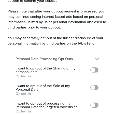
section to confirm your selection.
L'anniversario /
90 anni di Yves Saint Laurent, tra moda e
scandali
Please note that after your opt-out request is processed you
may continue seeing interest-based ads based on personal
information utilized by us or personal information disclosed to
third parties prior to your opt-out.
Il ricordo /
Il nostro incontro con Francesco Guccini
You may separately opt-out of the further disclosure of your
personal information by third parties on the IAB’s list of
downstream participants.
Personal Data Processing Opt Outs
This information may also be disclosed by us to third parties
Musica /
Love Sensation, il primo duetto di Madonna e Kylie
on the IAB’s List of Downstream Participants that may further
I want to opt-out of the Sharing of my
Minogue
disclose it to other third parties.
personal data.
Opted In
Please note that this website/app uses one or more Google
services and may gather and store information including but
I want to opt-out of the Sale of my
Personal Data.
not limited to your visit or usage behaviour. You may click to
Opted In
grant or deny consent to Google and its third-party tags to
use your data for below specified purposes in below Google
I want to opt-out of processing my
consent section.
Personal Data for Targeted Advertising.
Opted In