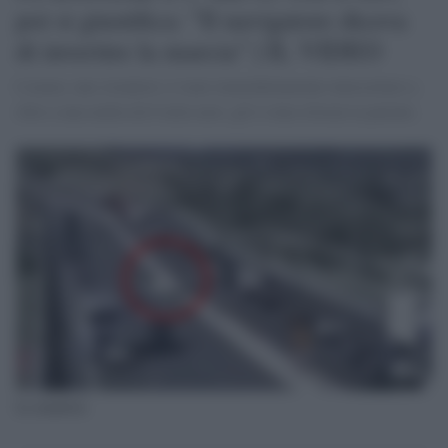
poi si giustifica: "Il navigatore diceva
di invertire la marcia" | IL VIDEO
L'uomo, uno straniero, è stato immediatamente intercettato e,
oltre a una multa da 8 mila euro, gli è stata ritirata la patente.
La manovra