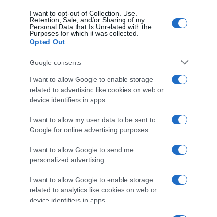
I want to opt-out of Collection, Use,
Retention, Sale, and/or Sharing of my
Personal Data that Is Unrelated with the
Purposes for which it was collected.
Opted Out
Syndication
Culture
Google consents
Salute
Globalist
I want to allow Google to enable storage
related to advertising like cookies on web or
Megachip
Globalscience
device identifiers in apps.
GiULia
Globalsport
I want to allow my user data to be sent to
Google for online advertising purposes.
Prima Pagina
I want to allow Google to send me
personalized advertising.
Giornale dello
Chi siamo
I want to allow Google to enable storage
Spettacolo
related to analytics like cookies on web or
Contributors
device identifiers in apps.
Wondernet
Facebook