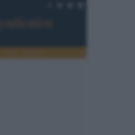
Sport
Tendenze