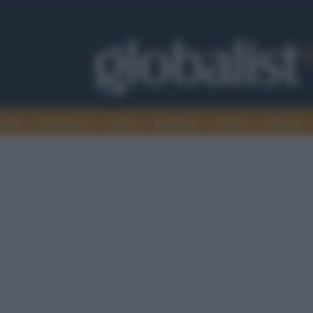
omia
Intelligence
Media
Ambiente
Cultura
Scienza