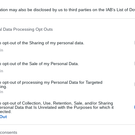
tion may also be disclosed by us to third parties on the IAB’s List of 
 that may further disclose it to other third parties.
 that this website/app uses one or more Google services and may gath
l Data Processing Opt Outs
including but not limited to your visit or usage behaviour. You may click 
 to Google and its third-party tags to use your data for below specifi
o opt-out of the Sharing of my personal data.
ogle consent section.
In
al ministero della Salute, parla di 112 morti a
o opt-out of the Sale of my Personal Data.
.051 tra dimessi e guariti.
In
 terapia intensiva mentre scende quello delle
to opt-out of processing my Personal Data for Targeted
ing.
positività tocca il 14,6% (-0,5% rispetto al giorno
In
.347 le dosi di vaccino somministrate. Sono
o opt-out of Collection, Use, Retention, Sale, and/or Sharing
ersonal Data that Is Unrelated with the Purposes for which it
ositive al Covid, 11.742 in meno nelle ultime
lected.
Out
o della Salute.
consents
ani contagiati dall’inizio della pandemia, mentre i