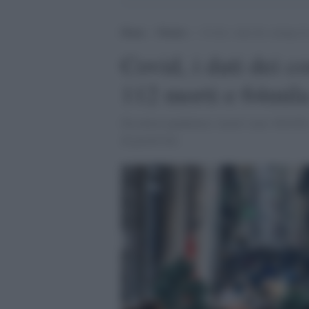
Home
>
Notizie
>
Covid, i dati dei contagi di
Covid, i dati dei co
112 morti e 64mila
Da inizio pandemia i morti sono 160.658, 
di positività.