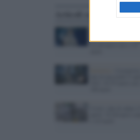
Articoli correlati
Bollettino /
Coronavirus
dati di mercoledì 11 ma
42.249 nuovi casi e 115
morti
Bollettino /
Coronavirus
dati di mercoledì 27 apr
2022: 29.575 nuovi casi
186 morti
Covid, i dati di sabato 2
aprile: 70.520 nuovi con
e 143 morti