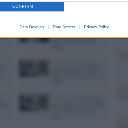
Il Se
barch
CONFIRM
dall'e
tentat
servil
Data Deletion
Data Access
Privacy Policy
, i
Bollettino /
Coronavirus, i
europ
ggio:
dati di martedì 10 maggio:
dei m
56.015 nuovi casi e 158
morti
Mondi
e le 
, i
Bollettino /
Coronavirus, i
ile
dati di domenica 24 aprile
 e
2022: 56.263 nuovi casi e 79
morti
L'al
postu
di cr
3
Bollettino /
Covid, i dati di
tagi
oggi martedì 19 aprile 2022:
27.214 nuovi casi e 127
morti
L'in
nuovo