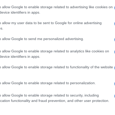
 e i guariti sono 13.839.605, con un incremento
o allow Google to enable storage related to advertising like cookies on
evice identifiers in apps.
o allow my user data to be sent to Google for online advertising
s.
Ulti
to allow Google to send me personalized advertising.
pp
o allow Google to enable storage related to analytics like cookies on
evice identifiers in apps.
o allow Google to enable storage related to functionality of the website
o allow Google to enable storage related to personalization.
o allow Google to enable storage related to security, including
L'int
cation functionality and fraud prevention, and other user protection.
Gaza:
solle