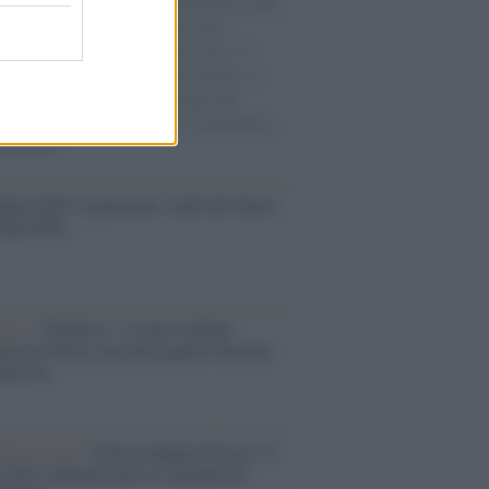
natore M5S racconta la sua esperienza sulle
e cariche di aiuti umanitari assalite
sercito israeliano. Una guerra atroce, il
ivo di disumanizzazione delle vittime, il
ismo del governo italiano e degli altri
ei, il ritorno al colonialismo. L'importanza
ovimenti.
ale 2030: espansione, stadi del futuro
sfide FIFA
bum /
"Timeless", il nuovo album
mo di Prince racconta quattro decenni
eatività
augurazione /
Cuneo inaugura Esseci: il
 polo culturale nell’ex ospedale di