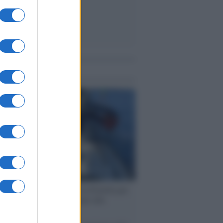
me notizie
ervista /
Marco Croatti e la Flottilla per
 le nostre vele gonfie grazie alla
vazione popolare