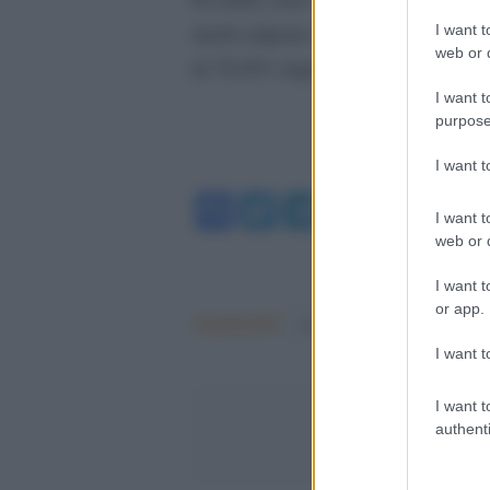
morti salgono a 160.658. I dimessi
I want t
web or d
di 76.051 rispetto a venerdì.
I want t
purpose
I want 
Facebook
Twitter
Telegram
WhatsA
I want t
web or d
I want t
or app.
Argomenti:
covid-19
I want t
I want t
authenti