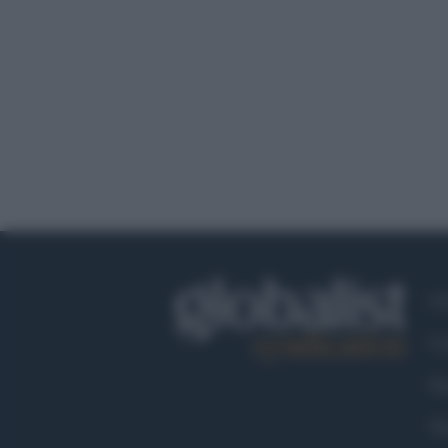
Ch
Co
Fa
Tw