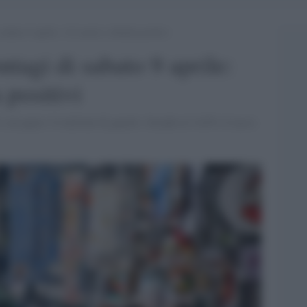
 sabato 9 aprile: 112 morti e 64mila positivi
ntagi di sabato 9 aprile:
 positivi
con quasi 14 milioni di guariti. Scende al 14,6% il tasso