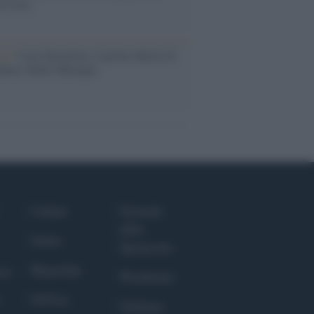
a Croce
ca /
Love Sensation, il primo duetto di
nna e Kylie Minogue
Culture
Giornale
dello
Salute
Spettacolo
Megachip
nce
Wondernet
GiULia
Giuliana