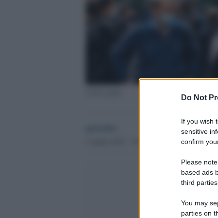
Covid, gente
Do Not Pr
If you wish 
globalist
sensitive in
9 Aprile 2022 - 18.57
confirm your
Please note
based ads b
third parties
You may sepa
parties on t