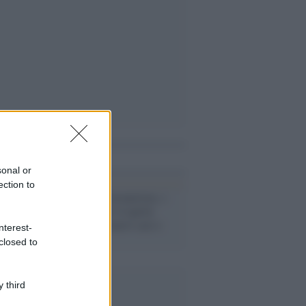
i anche
sonal or
ection to
Bollettino /
Coronavirus, i
dati di giovedì 14 aprile
2022: 64.951 nuovi casi e
nterest-
149 morti
closed to
 third