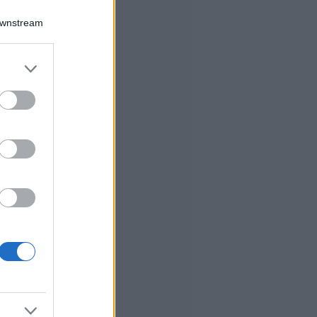
Downstream
er and store
to grant or
ed purposes