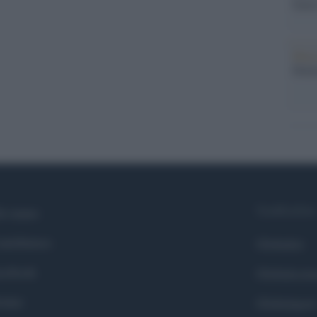
Sant
Musi
Mado
Syndication
i siamo
ntributors
Globalist
cebook
Globalscie
itter
Globalsport