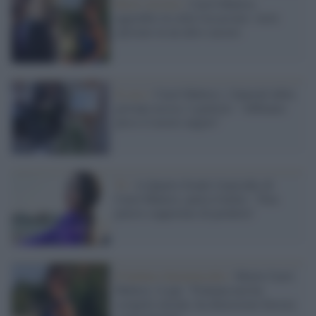
Busto Arsizio /
Carol Maltesi,
aggredito in cella l'assassino: verrà
spostato in un altro carcere
Il caso /
Carol Maltesi, i funerali della
giovane uccisa. I genitori: "Abbiamo
perso il nostro angelo"
Tv /
A Quarto Grado l'omicidio di
Carol Maltesi, parla il killer: "Non
potevo sopportare di perderla"
Il barbaro femminicidio /
Morte Carol
Maltesi, il gip: "Fontana non ha
scrupolo morale, ha dimostrato ferocia