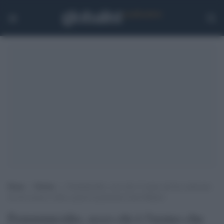
Home
>
Notizie
>
Femminicidio, ecco chi è l’uomo che ha confessato
di aver ucciso e fatto a pezzi la pornostar Carol Maltesi
Femminicidio, ecco chi è l'uomo che