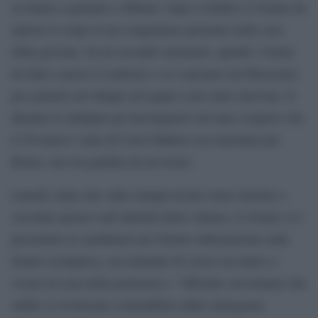
avvenuto a gennaio a Milano: dopo il delitto il 43enne ha
riposto il corpo in un congelatore presente nella casa
della giovane. In un secondo momento, quindi, l’uomo
ha fatto a pezzi il cadavere e si è spostato nel Bresciano
per gettarlo nel dirupo nel quale è poi stato ritrovato. E
durante le indagini gli investigatori avevano scoperto che
il 20 marzo l’auto di Carol Maltesi era transitata per
Borno, ma era guidata da un uomo.
Lunedì, dopo che sulla stampa locale erano iniziate a
circolare ipotesi sull’identità della vittima, il 43enne si è
presentato ai carabinieri per fornire informazioni sulla
donna scomparsa, raccontando di essere un amico e
vicino di casa della pornostar e “offrendo circostanze che
subito si rivelavano contraddette dalle emergenze