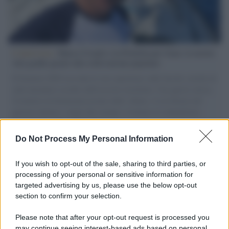
L'intervista /
Marco Croatti e la Flottilla per Gaza: le nostre
vele gonfie grazie alla sollevazione popolare
Il Senatore M5S racconta la sua esperienza sulle barche cariche di
aiuti umanitari assalite dall'esercito israeliano. Una guerra atroce,
il tentativo di disumanizzazione delle vittime, il servilismo del
governo italiano e degli altri europei, il ritorno al colonialismo.
L'importanza dei movimenti.
Do Not Process My Personal Information
L'attesa /
Un estate di calcio: tra Mondiali e Serie A
If you wish to opt-out of the sale, sharing to third parties, or
processing of your personal or sensitive information for
targeted advertising by us, please use the below opt-out
section to confirm your selection.
Imperialismo /
Petrolio e prepotenze di Trump: una società
legata a 'Donald' vuole perforare la Groenlandia senza
Please note that after your opt-out request is processed you
autorizzazione
may continue seeing interest-based ads based on personal