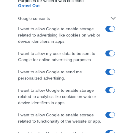
Purposes for which it was collected.
Opted Out
Syndication
Culture
Google consents
Salute
Globalist
I want to allow Google to enable storage
related to advertising like cookies on web or
Megachip
Globalscience
device identifiers in apps.
GiULia
Globalsport
I want to allow my user data to be sent to
Google for online advertising purposes.
Prima Pagina
I want to allow Google to send me
personalized advertising.
Giornale dello
Chi siamo
I want to allow Google to enable storage
Spettacolo
related to analytics like cookies on web or
Contributors
device identifiers in apps.
Wondernet
Facebook
I want to allow Google to enable storage
Giuliana Sgrena
related to functionality of the website or app.
Twitter