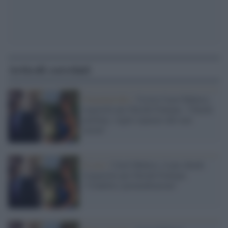
Articoli correlati
Femminicidio /
Uccise Carol Maltesi,
ergastolo per Davide Fontana: "Chiedo
perdono, voglio riparare alle mie
azioni"
Il caso /
Carol Maltesi, il pm chiede
l'ergastolo per Davide Fontana:
"Crudeltà e premeditazione"