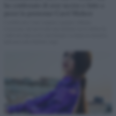
ha confessato di aver ucciso e fatto a
pezzi la pornostar Carol Maltesi
L'orribile atto è stato compiuto a gennaio a Milano.
L'assassino, che aveva avuto una relazione con la vittima, ha
confessato dopo essere stato fermato. La donna era un'attrice
hard nota come Charlotte Angie