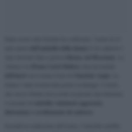
Dopo essere stato fermato ha confessato, l’uomo di 43
dell’omicidio della donna
anni autore
il cui cadavere è
a Borno, nel Bresciano
stato ritrovato fatto a pezzi
. La
25enne Carol Maltesi
vittima è la
, nota nel mondo
dell’hard
Charlotte Angie
con il nome d’arte di
. La
donna è stata riconosciuta grazie ai tatuaggi. L’uomo,
che con la 25enne aveva avuto in passato una relazione,
omicidio volontario aggravato,
è accusato di
distruzione e occultamento di cadavere.
Secondo la confessione dell’uomo, l’omicidio sarebbe