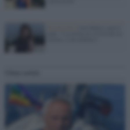
e pericolosità"
Femminicidio /
Carol Maltesi, parla il
padre: "L'assassino mi scriveva dal suo
telefono, è stato diabolico"
Ultime notizie