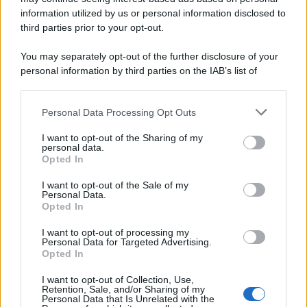
information utilized by us or personal information disclosed to
third parties prior to your opt-out.
Musica /
Al maestro Francesco Guccini
You may separately opt-out of the further disclosure of your
personal information by third parties on the IAB’s list of
downstream participants.
Personal Data Processing Opt Outs
This information may also be disclosed by us to third parties
Il ricordo /
Quando Guccini raccontava le "Cronache
on the IAB’s List of Downstream Participants that may further
I want to opt-out of the Sharing of my
epafaniche": l'intervista all'artista che si definiva un
disclose it to other third parties.
personal data.
'narratore'
Opted In
Please note that this website/app uses one or more Google
services and may gather and store information including but
I want to opt-out of the Sale of my
Personal Data.
not limited to your visit or usage behaviour. You may click to
Opted In
grant or deny consent to Google and its third-party tags to
use your data for below specified purposes in below Google
I want to opt-out of processing my
consent section.
Personal Data for Targeted Advertising.
Opted In
I want to opt-out of Collection, Use,
Retention, Sale, and/or Sharing of my
Personal Data that Is Unrelated with the