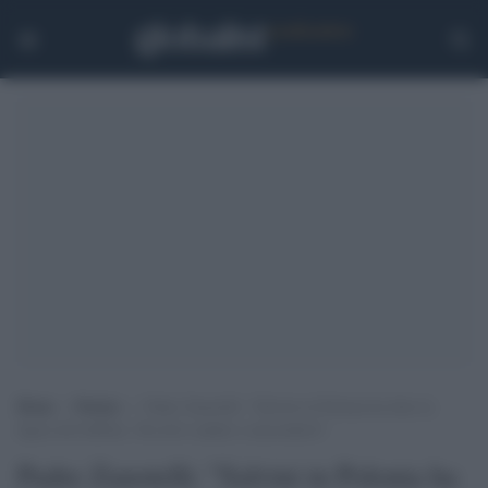
Home
>
Notizie
>
Padre Zanotelli: “Salvini in Polonia ha fatto la
figura del buffone. Ora deve andare a nascondersi”
Padre Zanotelli: "Salvini in Polonia ha