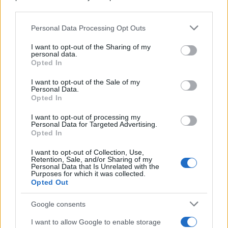
downstream participants.
Personal Data Processing Opt Outs
This information may also be disclosed by us to third parties
Il centenario /
A L'Aquila arriva la mostra "TITO, 100 anni
on the IAB’s List of Downstream Participants that may further
I want to opt-out of the Sharing of my
attraverso la forma"
disclose it to other third parties.
personal data.
Opted In
Please note that this website/app uses one or more Google
services and may gather and store information including but
I want to opt-out of the Sale of my
Personal Data.
not limited to your visit or usage behaviour. You may click to
Opted In
grant or deny consent to Google and its third-party tags to
use your data for below specified purposes in below Google
I want to opt-out of processing my
consent section.
Personal Data for Targeted Advertising.
Opted In
I want to opt-out of Collection, Use,
Retention, Sale, and/or Sharing of my
Personal Data that Is Unrelated with the
Purposes for which it was collected.
Opted Out
Syndication
Culture
Google consents
Salute
Globalist
I want to allow Google to enable storage