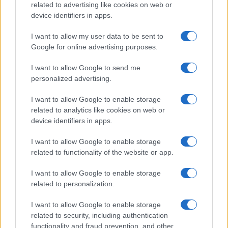
related to advertising like cookies on web or
Megachip
Globalscience
device identifiers in apps.
GiULia
Globalsport
I want to allow my user data to be sent to
Google for online advertising purposes.
Prima Pagina
I want to allow Google to send me
personalized advertising.
Giornale dello
Chi siamo
I want to allow Google to enable storage
Spettacolo
related to analytics like cookies on web or
Contributors
device identifiers in apps.
Wondernet
Facebook
I want to allow Google to enable storage
Giuliana Sgrena
related to functionality of the website or app.
Twitter
I want to allow Google to enable storage
Google News
related to personalization.
Mastodon
I want to allow Google to enable storage
related to security, including authentication
Cookie Policy
functionality and fraud prevention, and other