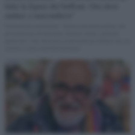
fatto la figura del buffone. Ora deve
andare a nascondersi”
Il missionario comboniano: "Questo è un errore enorme, che
gli costerà caro. D’altra parte, Salvini è venuto a galla per
quello che è. Uno, che recita su tutti fronti per ottenere voti, ma
stavolta si è preso una bella bastonata"