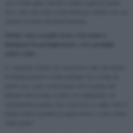
caro. D’altra parte, Salvini è venuto a galla per quello
che è. Uno, che recita su tutti fronti per ottenere voti, ma
stavolta si è preso una bella bastonata.
Salvini, come sa meglio di me, ci ha tenuto a
distinguere fra profughi buoni e veri e profughi
cattivi e falsi…
E’ veramente surreale che sia arrivato a dire che andava
in Polonia perché lì c’erano profughi veri, in fuga da
guerre vere, come se non fossero vere le guerre che
abbiamo fatto in Iraq, in Siria e in Afghanistan. Un
ragionamento assurdo, che io non riesco a capire. Dove è
andata a finire la politica in questo Paese e a che a punto
siamo giunti?