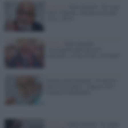
Razzismo /
Padre Zanotelli: "Per come
tratta i migranti, l'Europa sta facendo
come i nazisti"
Catania /
Padre Zanotelli:
"Amareggiato dalle parole di
Lamorgese, le Ong salvano vite umane"
Salman, padre Zanotelli: "Il cattolico
Renzi ha sostituito il Vangelo con il
Principe di Machiavelli"
Polemica /
Padre Zanotelli: "In Arabia