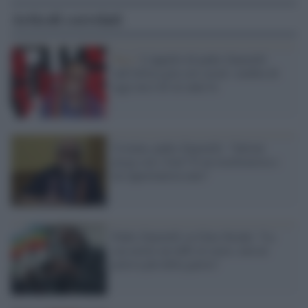
Articoli correlati
Pace /
L'appello di padre Zanotelli
sull'Africa gira sui social: sembra di
oggi ma è di sei anni fa
Ucraina, padre Zanotelli: "Salvini
prega con i frati? È un trasformista e
un opportunista nato"
Padre Zanotelli su Gino Strada: "La
sua morte un tuffo al cuore, non ne
poteva più della guerra"