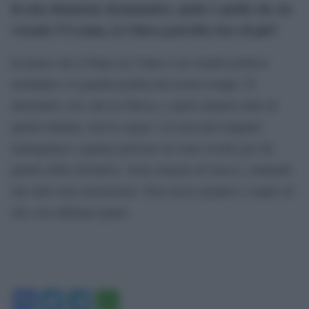
In una situazione drammatica, quale è quella che sta
vivendo l’Ucraina, la Chiesa potrebbe fare di più?
Io penso che il Papa sia l’unico vero leader politico
mondiale e il grande profeta del nostro tempo. E’
altrettanto vero che la Chiesa, e parlo innanzi tutto di
quella italiana, non lo segue. Lei non può neppure
immaginare a quante persone mi sono rivolto per far
partire delle iniziative. Sono rimasto di stucco, sentendo
che tutti sono terrorizzati. Non riesco proprio a capire di
che cosa abbiano paura.
Facebook
Twitter
Telegram
WhatsApp