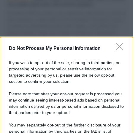
vele gonfie grazie alla sollevazione popolare
Il Senatore M5S racconta la sua esperienza sulle barche cariche di
aiuti umanitari assalite dall'esercito israeliano. Una guerra atroce,
il tentativo di disumanizzazione delle vittime, il servilismo del
governo italiano e degli altri europei, il ritorno al colonialismo.
L'importanza dei movimenti.
Do Not Process My Personal Information
Vangelo /
La vita si intreccia con le paure come il giorno
succede alla notte
If you wish to opt-out of the sale, sharing to third parties, or
processing of your personal or sensitive information for
targeted advertising by us, please use the below opt-out
section to confirm your selection.
La scoperta /
Oplontis, le vittime dell’eruzione del Vesuvio
furono più numerose del previsto
Please note that after your opt-out request is processed you
may continue seeing interest-based ads based on personal
information utilized by us or personal information disclosed to
third parties prior to your opt-out.
Il medagliere /
Europei di nuoto: Pellecani guida una super
You may separately opt-out of the further disclosure of your
Italia
personal information by third parties on the IAB’s list of