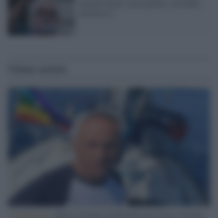
Saudita Renzi senza pudore, dovrebbe
dimettersi"
Ultime notizie
L'intervista /
Marco Croatti e la Flottilla per Gaza: le nostre