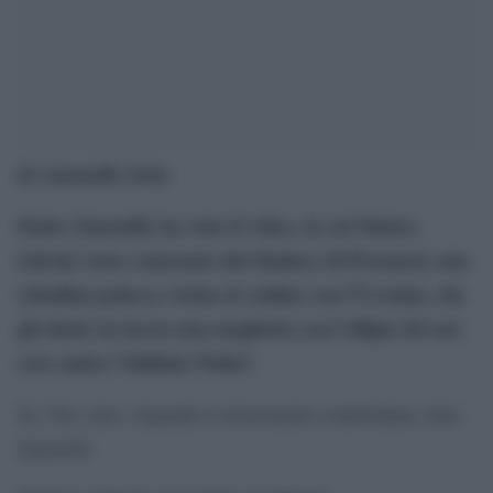
di Antonello Sette
Padre Zanotelli, ha visto il video, in cui Matteo
Salvini viene contestato dal Sindaco di Przemysl, una
cittadina polacca vicina al confine con l’Ucraina, che
gli sbatte in faccia una maglietta con l’effigie del suo
caro amico Valdimir Putin?
Sì, l’ho visto, risponde il missionario comboniano Alex
Zanotelli.