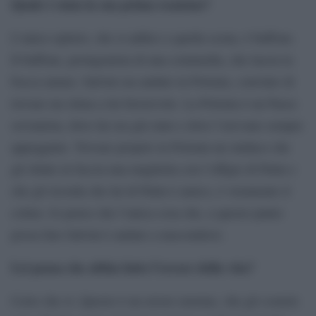
Quale è stata la sua prima reazione?
L’unico epiteto, che si addice a quella scena, è buffone.
Il buffone, protagonista di una commedia, che lascia la
bocca amara. Salvini era andato in Polonia, convinto di
trovare un clima a lui favorevole. La Polonia è un Paese
sovranista, dove lui era già stato e dove l’avevano sempre
appoggiato. Trovare proprio in Polonia un sindaco che
gli sbatte in faccia una maglietta con l’effigie di Putin e
che gli ricorda che lui di Putin è amico, è veramente il
colmo. Io penso che l’unica cosa che, a questo punto
possa fare Salvini è andare a nascondersi.
Lei pensa che abbia fatto l’errore della vita?
Certo che sì. Questo è un errore enorme, che gli costerà