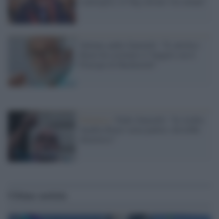
Lamorgese, le Ong salvano vite umane"
Salman, padre Zanotelli: "Il cattolico
Renzi ha sostituito il Vangelo con il
Principe di Machiavelli"
Polemica /
Padre Zanotelli: "In Arabia
Saudita Renzi senza pudore, dovrebbe
dimettersi"
Ultime notizie