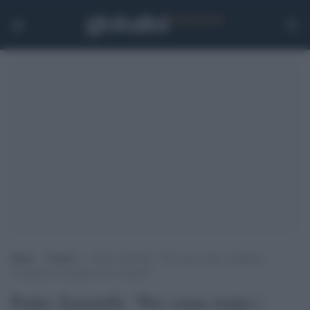
Home
>
Notizie
>
Padre Zanotelli: “Per come tratta i migranti,
l’Europa sta facendo come i nazisti”
Padre Zanotelli: "Per come tratta i