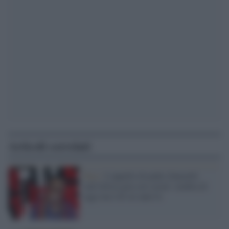
Articoli correlati
Pace /
L'appello di padre Zanotelli
sull'Africa gira sui social: sembra di
oggi ma è di sei anni fa