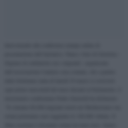
Intervenendo alla conferenza stampa online di
presentazione dell’iniziativa ‘Fame e Sete di Giustizia –
Digiuno di solidarietà con i migranti’, organizzata
dall’associazione Cantiere casa comune, che a partire
dalla Settimana santa di lunedì 29 marzo si osserverà
ogni primo mercoledì del mese davanti al Parlamento, il
missionario comboniano Padre Zanotelli ha dichiarato:
“Si stimano 60.000 migranti morti nel Mediterraneo ma
ormai potremmo aver raggiunto le 100.000 vittime. Il
Mare nostrum è diventato ormai un mare nero. Siamo