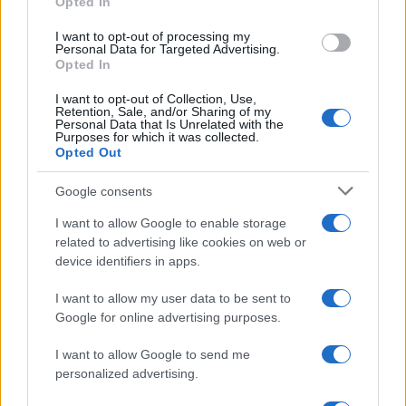
Opted In
grant or deny consent to Google and its third-party tags to
use your data for below specified purposes in below Google
I want to opt-out of processing my
consent section.
Personal Data for Targeted Advertising.
Opted In
I want to opt-out of Collection, Use,
Retention, Sale, and/or Sharing of my
Personal Data that Is Unrelated with the
Purposes for which it was collected.
Opted Out
Syndication
Culture
Google consents
Salute
Globalist
I want to allow Google to enable storage
related to advertising like cookies on web or
Megachip
Globalscience
device identifiers in apps.
GiULia
Globalsport
I want to allow my user data to be sent to
Google for online advertising purposes.
Prima Pagina
I want to allow Google to send me
personalized advertising.
Giornale dello
Chi siamo