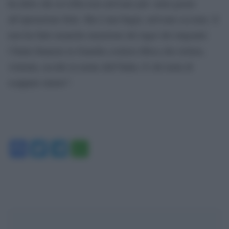
ha detto che in Libia non arrivano piu’ armi grazie
all’operazione Irini. Ma è una bugia: arrivano eccome. E
non ha fatto neanche menzione dei lager dei migranti:
l’Italia finanzia la Guardia costiera libica che tortura,
violenta, uccide in nome dell’Italia. E chi tenta di
scappare muore”.
Facebook
Twitter
Telegram
WhatsApp