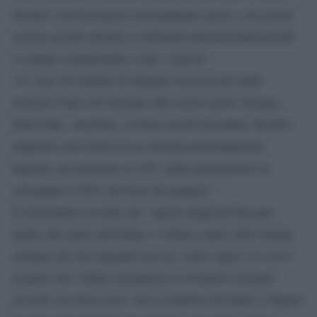
davanti a un fenomeno estremamente grave e un giorno
saremo portati davanti ai tribunali internazionali perché
ci stiamo comportando come i nazisti”.
“Ci sono 80 milioni di rifugiati riconosciuti dalle
Nazioni Unite che bussano alle nostre porte: Europa,
Stati Uniti, Australia, ai Paesi ricchi insomma. Perché i
migranti sono frutto di un sistema profondamente
ingiusto che permette al 10% della popolazione di
consumare il 90% dei beni del pianeta”.
Il missionario ricorda che “questi disperati bussano
anche alle porte dell’Italia e l’Italia è parte dell’Unione
europea che dei migranti non ne vuole sapere. E così è
assurdo che l’Italia esternalizzi le frontiere facendo
accordi con Paesi terzi. Ieri il ministro Di Maio a Tripoli