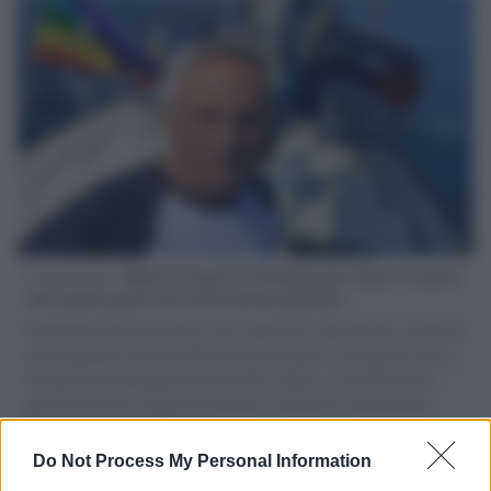
L'intervista /
Marco Croatti e la Flottilla per Gaza: le nostre
vele gonfie grazie alla sollevazione popolare
Il Senatore M5S racconta la sua esperienza sulle barche cariche di
aiuti umanitari assalite dall'esercito israeliano. Una guerra atroce,
il tentativo di disumanizzazione delle vittime, il servilismo del
governo italiano e degli altri europei, il ritorno al colonialismo.
L'importanza dei movimenti.
Do Not Process My Personal Information
L'attesa /
Un estate di calcio: tra Mondiali e Serie A