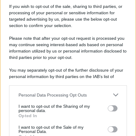
If you wish to opt-out of the sale, sharing to third parties, or
processing of your personal or sensitive information for
targeted advertising by us, please use the below opt-out
section to confirm your selection.
Musica /
Al maestro Francesco Guccini
Please note that after your opt-out request is processed you
may continue seeing interest-based ads based on personal
information utilized by us or personal information disclosed to
third parties prior to your opt-out.
Il ricordo /
Quando Guccini raccontava le "Cronache
You may separately opt-out of the further disclosure of your
epafaniche": l'intervista all'artista che si definiva un
personal information by third parties on the IAB’s list of
'narratore'
downstream participants.
Personal Data Processing Opt Outs
This information may also be disclosed by us to third parties
Lo studio /
Disinformazione russa e destra: anche la
on the IAB’s List of Downstream Participants that may further
I want to opt-out of the Sharing of my
macchina propagandistica di Putin dietro la crisi di Ceuta
disclose it to other third parties.
personal data.
Opted In
Please note that this website/app uses one or more Google
services and may gather and store information including but
I want to opt-out of the Sale of my
Personal Data.
not limited to your visit or usage behaviour. You may click to