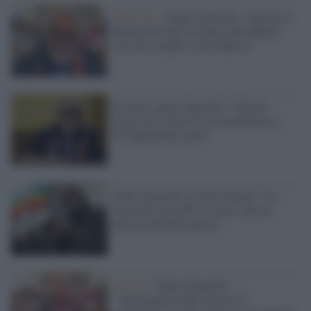
Intervista /
Padre Zanotelli: "Salvini in
Polonia ha fatto la figura del buffone.
Ora deve andare a nascondersi”
Ucraina, padre Zanotelli: "Salvini
prega con i frati? È un trasformista e
un opportunista nato"
Padre Zanotelli su Gino Strada: "La
sua morte un tuffo al cuore, non ne
poteva più della guerra"
Catania /
Padre Zanotelli:
"Amareggiato dalle parole di