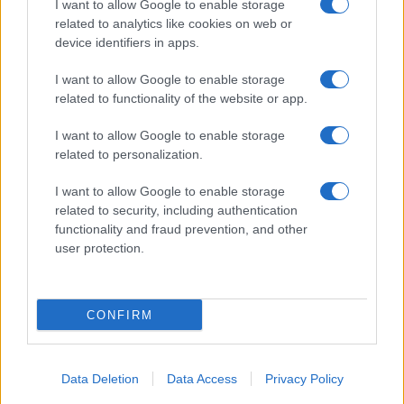
I want to allow Google to enable storage
Spettacolo
related to analytics like cookies on web or
Contributors
device identifiers in apps.
Wondernet
Facebook
I want to allow Google to enable storage
Giuliana Sgrena
related to functionality of the website or app.
Twitter
I want to allow Google to enable storage
Google News
related to personalization.
Mastodon
I want to allow Google to enable storage
related to security, including authentication
Cookie Policy
functionality and fraud prevention, and other
user protection.
Preferenze Privacy
CONFIRM
©2021 Globalist.it • All right reserved.
Data Deletion
Data Access
Privacy Policy
Syndication