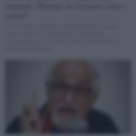
migranti, l'Europa sta facendo come i
nazisti"
Il missionario comboniano: "Il Mare nostrum è diventato
ormai un mare nero. Siamo davanti a un fenomeno
estremamente grave e un giorno saremo portati davanti ai
tribunali internazionali"