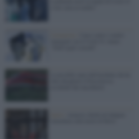
Lombardia inviti ai malati di Covid-19
a fare causa ai medici"
Coronavirus /
Cause contro i medici
impegnati con il Covid-19, Anaao:
"Studi legali sciacalli"
Le possibili cause dell'incidente che ha
fatto deragliare il Frecciarossa
uccidendo due macchinisti
Egitto /
Amnesty chiede un’indagine
immediata sulla morte di Morsi