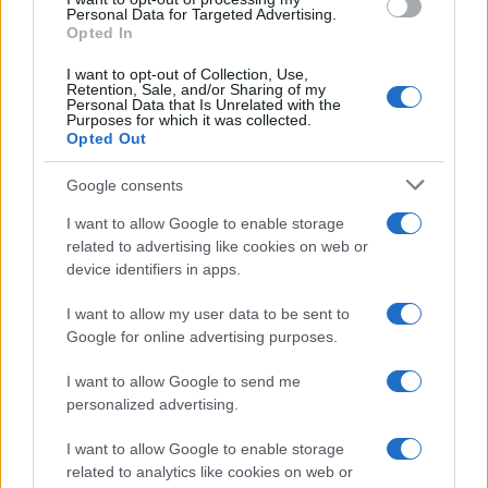
consent section.
Personal Data for Targeted Advertising.
Opted In
I want to opt-out of Collection, Use,
Retention, Sale, and/or Sharing of my
Personal Data that Is Unrelated with the
Purposes for which it was collected.
Opted Out
Syndication
Culture
Google consents
Salute
Globalist
I want to allow Google to enable storage
related to advertising like cookies on web or
Megachip
Globalscience
device identifiers in apps.
GiULia
Globalsport
I want to allow my user data to be sent to
Google for online advertising purposes.
Prima Pagina
I want to allow Google to send me
personalized advertising.
Giornale dello
Chi siamo
I want to allow Google to enable storage
Spettacolo
related to analytics like cookies on web or
Contributors