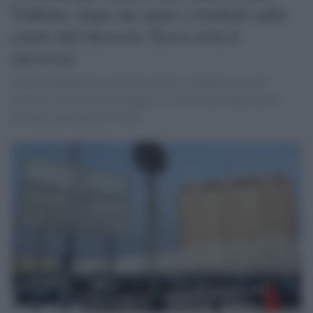
Vallette: dopo un anno i risultati sulle
cause del decesso. Ecco cosa è
successo
Antonio Raddi diceva di non riuscire a mangiare ma gli
operatori credevano che fingesse. E' morto per infezione ai
polmoni e perdita di 25 chili