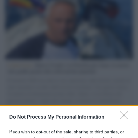
L'intervista /
Marco Croatti e la Flottilla per Gaza: le nostre
vele gonfie grazie alla sollevazione popolare
Il Senatore M5S racconta la sua esperienza sulle barche cariche di
aiuti umanitari assalite dall'esercito israeliano. Una guerra atroce,
il tentativo di disumanizzazione delle vittime, il servilismo del
governo italiano e degli altri europei, il ritorno al colonialismo.
L'importanza dei movimenti.
Do Not Process My Personal Information
Tel Aviv /
La “vittoria totale” di Israele significa una guerra
senza fine
If you wish to opt-out of the sale, sharing to third parties, or