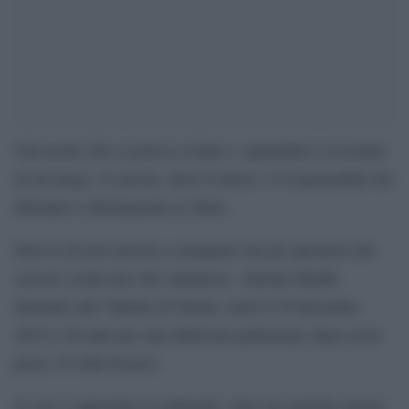
Una morte che si poteva evitare e soprattutto è avvenuta
in un luogo, il carcere, dove il tutore e il responsabile dei
detenuto è direttamente lo Stato.
Diceva di non riuscire a mangiare ma gli operatori del
carcere credevano che simulasse. Antonio Raddi,
detenuto alle Vallette di Torino, morì il 30 dicembre
2019 a 28 anni per una infezione polmonare dopo avere
perso 25 chili di peso.
Il caso è approdato in tribunale, dove tra qualche giorno