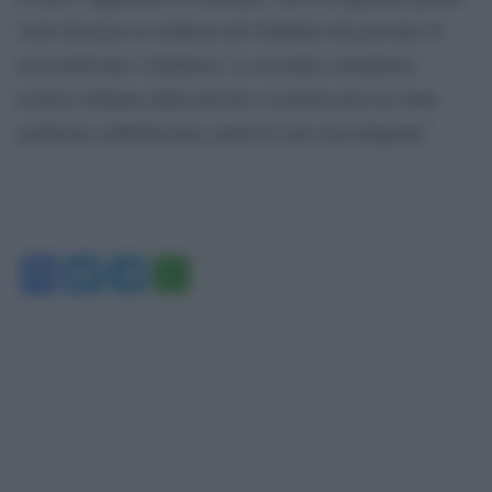
verrà discussa la richiesta dei familiari del giovane di
non archiviare l’inchiesta. La seconda consulenza
tecnica ordinata dalla procura, la prima non era stata
giudicata soddisfacente, parla di cure non adeguate.
Facebook
Twitter
Telegram
WhatsApp