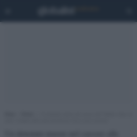
Home
>
Notizie
>
Un detenuto muore nel carcere alle Vallette: dopo un
anno i risultati sulle cause del decesso. Ecco cosa è successo
Un detenuto muore nel carcere alle