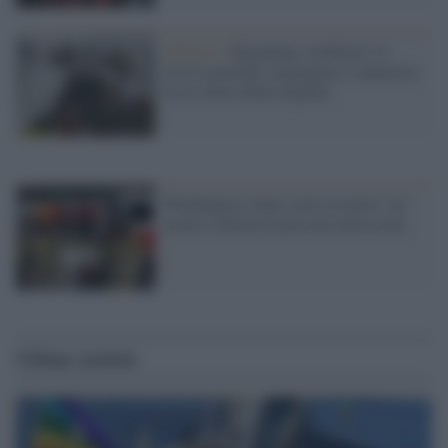
Abruzzo /
Rigopiano, notificati 14
avvisi garanzia: negligenza e imperizia
tra le cause della tragedia
Washington, fumo sotto la metro: un
morto e decine di persone intossicate
Ultime notizie