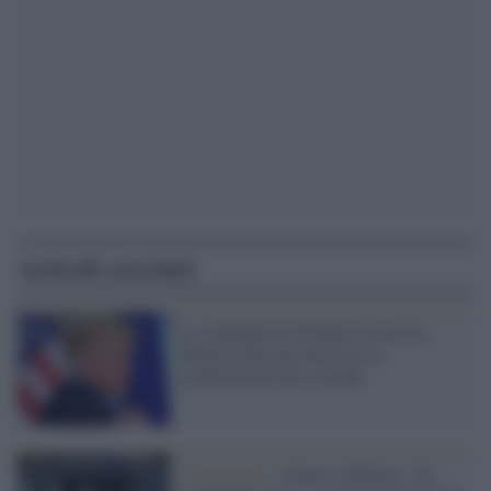
Articoli correlati
La campagna di Trump fa causa in
Pennsylvania per bloccare la
certificazione dei risultati
Coronavirus /
Anaao conferma: "In