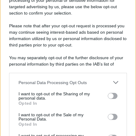
processing of your personal or sensitive information for
targeted advertising by us, please use the below opt-out
section to confirm your selection.
Vangelo /
La vita si intreccia con le paure come il giorno
succede alla notte
Please note that after your opt-out request is processed you
may continue seeing interest-based ads based on personal
information utilized by us or personal information disclosed to
third parties prior to your opt-out.
La scoperta /
Oplontis, le vittime dell’eruzione del Vesuvio
You may separately opt-out of the further disclosure of your
furono più numerose del previsto
personal information by third parties on the IAB’s list of
downstream participants.
Personal Data Processing Opt Outs
This information may also be disclosed by us to third parties
Il medagliere /
Europei di nuoto: Pellecani guida una super
on the IAB’s List of Downstream Participants that may further
I want to opt-out of the Sharing of my
Italia
disclose it to other third parties.
personal data.
Opted In
Please note that this website/app uses one or more Google
services and may gather and store information including but
I want to opt-out of the Sale of my
Personal Data.
not limited to your visit or usage behaviour. You may click to
Opted In
grant or deny consent to Google and its third-party tags to
use your data for below specified purposes in below Google
I want to opt-out of processing my