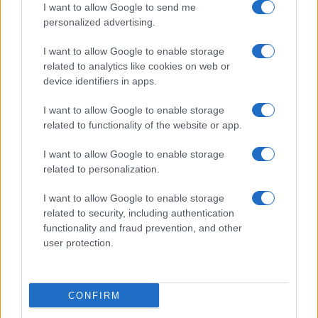
I want to allow Google to send me
personalized advertising.
Giornale dello
Chi siamo
I want to allow Google to enable storage
Spettacolo
related to analytics like cookies on web or
Contributors
device identifiers in apps.
Wondernet
Facebook
I want to allow Google to enable storage
Giuliana Sgrena
related to functionality of the website or app.
Twitter
I want to allow Google to enable storage
Google News
related to personalization.
Mastodon
I want to allow Google to enable storage
related to security, including authentication
Cookie Policy
functionality and fraud prevention, and other
user protection.
Preferenze Privacy
CONFIRM