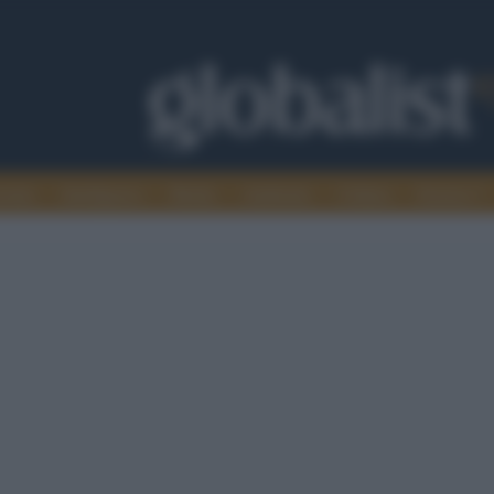
omia
Intelligence
Media
Ambiente
Cultura
Scienza