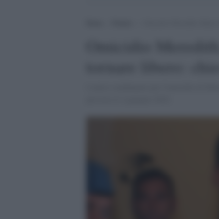
Home
>
Notizie
>
Omicidio Meredith, Rudy Gu
Omicidio Meredith
tornare libero: chi
L'unico condannato per l'omicidio di Mere
previsto il 4 gennaio 2022.