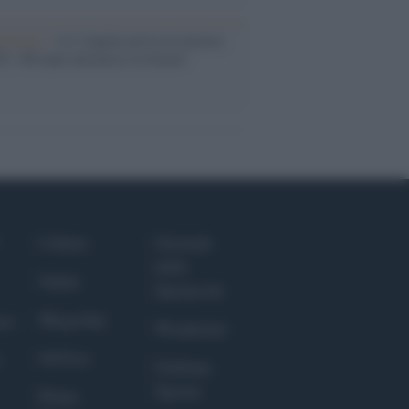
ntenario /
A L'Aquila arriva la mostra
, 100 anni attraverso la forma"
Culture
Giornale
dello
Salute
Spettacolo
Megachip
nce
Wondernet
GiULia
Giuliana
Sgrena
Prima