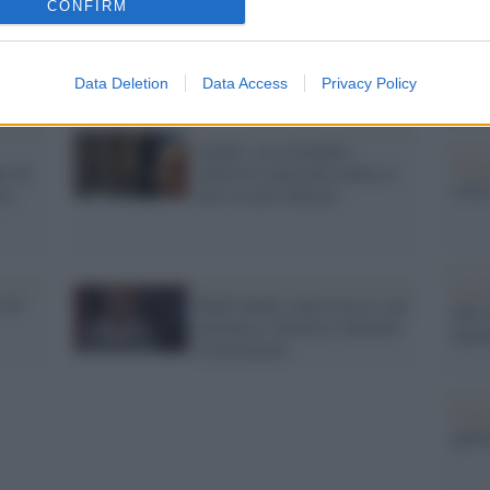
CONFIRM
dall'e
e
parla Rudy Guede: "Non l'ho
tentat
 alla
uccisa io"
e e
servil
europ
Data Deletion
Data Access
Privacy Policy
dei m
Guede: con Amanda e
Vang
io di
Sollecito innocenti anche io
come 
ro:
devo essere liberato
La sc
 36
Rudi Guede, intervista tv con
dell’
polemica. Sollecito chiederà
nume
risarcimento
Il me
guida