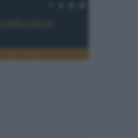
Sport
Tendenze