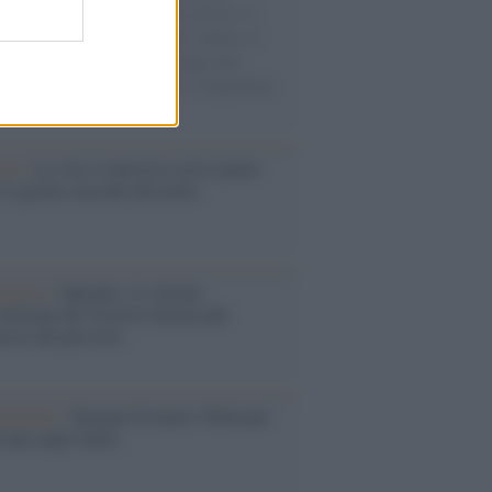
sercito israeliano. Una guerra atroce, il
ivo di disumanizzazione delle vittime, il
ismo del governo italiano e degli altri
ei, il ritorno al colonialismo. L'importanza
ovimenti.
elo /
La vita si intreccia con le paure
il giorno succede alla notte
operta /
Oplontis, le vittime
eruzione del Vesuvio furono più
rose del previsto
dagliere /
Europei di nuoto: Pellecani
 una super Italia