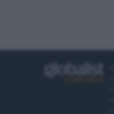
Ch
Co
Fa
Tw
Go