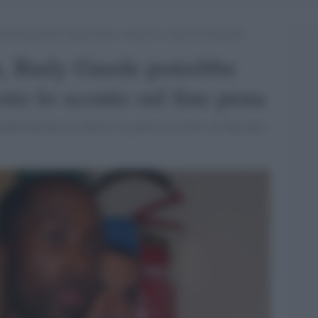
ede potrebbe tornare libero: chiesto lo sconto sul fine pena
, Rudy Guede potrebbe
esto lo sconto sul fine pena
dith Kercher ha chiesto 45 giorni di sconto sul fine pena