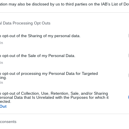
tion may also be disclosed by us to third parties on the IAB’s List of 
 that may further disclose it to other third parties.
 that this website/app uses one or more Google services and may gath
l Data Processing Opt Outs
including but not limited to your visit or usage behaviour. You may click 
 to Google and its third-party tags to use your data for below specifi
o opt-out of the Sharing of my personal data.
ogle consent section.
In
nnata per l’omicidio di Meredith Kercher, è in
o opt-out of the Sale of my Personal Data.
o di sorveglianza sulla sua richiesta di ottenere
In
pena, previsto il 4 gennaio 2022.
to opt-out of processing my Personal Data for Targeted
ing.
In
ta, Guede tornerebbe in libertà, in quanto il
o opt-out of Collection, Use, Retention, Sale, and/or Sharing
 novembre e sarebbe quindi già trascorso.
ersonal Data that Is Unrelated with the Purposes for which it
lected.
Out
vizi sociali e ha già ottenuto mille e 100 giorni
usione che gli sono stati inflitti con il rito
consents