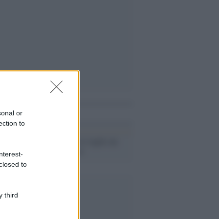
i anche
sonal or
ection to
Guede: anche io voglio un
nuovo processo
nterest-
closed to
 third