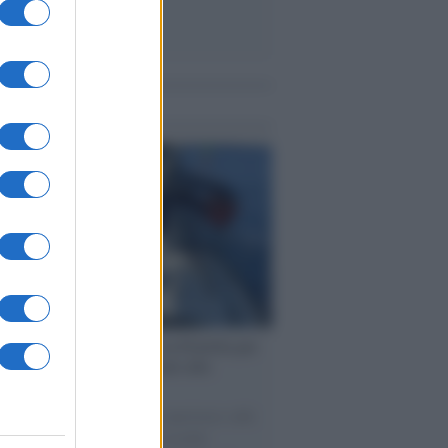
me notizie
ervista /
Marco Croatti e la Flottilla per
 le nostre vele gonfie grazie alla
vazione popolare
natore M5S racconta la sua esperienza sulle
e cariche di aiuti umanitari assalite