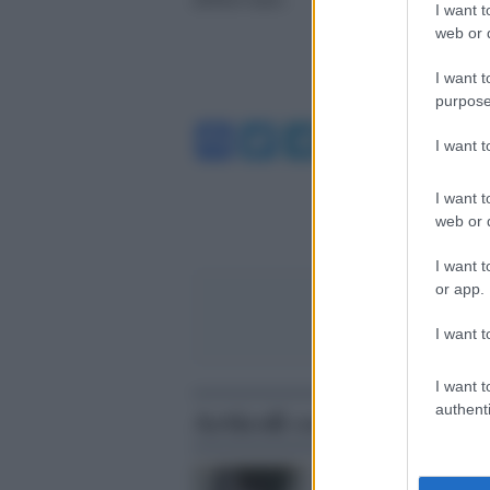
I want t
web or d
I want t
purpose
Facebook
Twitter
Telegram
WhatsA
I want 
I want t
web or d
I want t
or app.
I want t
I want t
Articoli correlati
authenti
Viterbo /
Rudy Guede,