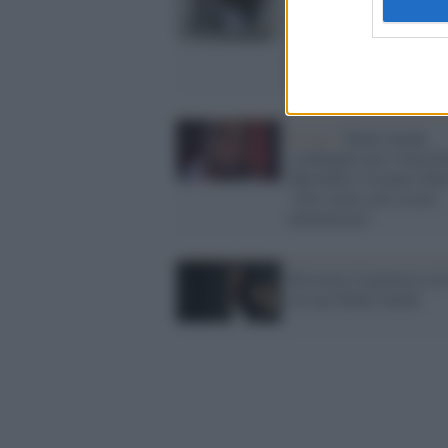
braccialetto elettronico 
divieto di avvicinamento
ex: è accusato di violenz
maltrattamenti
Il caso /
Rudy Guede,
condannato per l'omicid
Meredith, è tornato libe
"Ora vuole solo essere
dimenticato"
Revocato il permesso di
ore per Rudy Guede