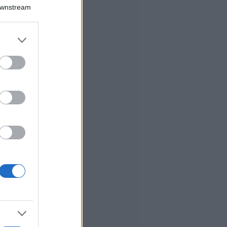
Downstream
er and store
to grant or
ed purposes