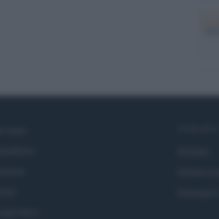
Il ce
"TITO
Syndication
i siamo
ntributors
Globalist
cebook
Globalscie
itter
Globalsport
ogle News