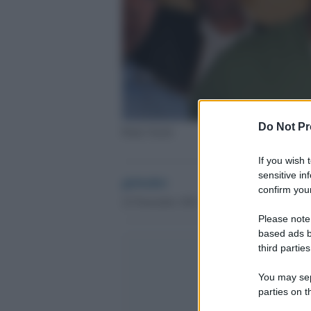
Do Not Pr
Rudy Guede
If you wish 
sensitive in
globalist
confirm your
22 Novembre 2021 - 16.24
Please note
based ads b
third parties
You may sepa
parties on t