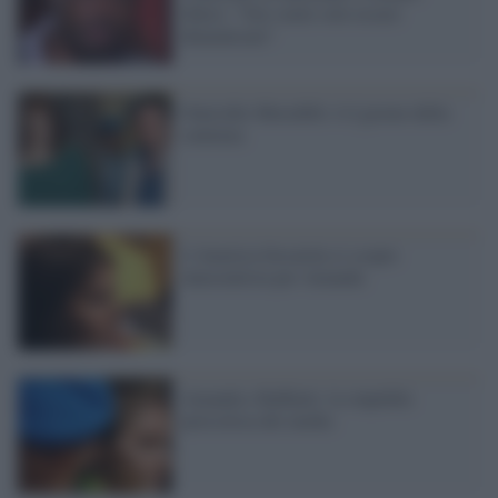
libero: "Ora vuole solo essere
dimenticato"
Omicidio Meredith: è il giorno della
sentenza
L'America forcaiola si scopre
innocentista per Amanda
Amanda e Raffaele: la stupidità
pericolosa dei media