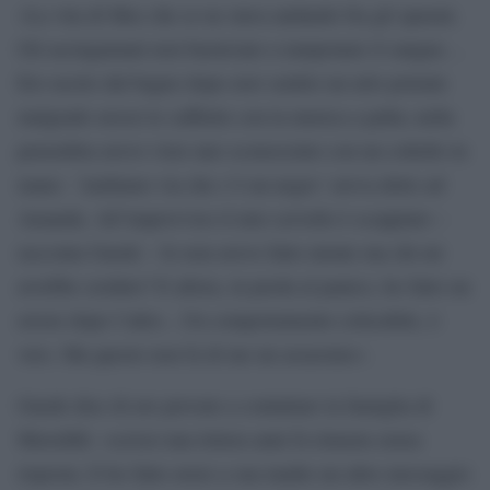
«La vita di Mez che se ne stava andando fra gli spasmi.
Gli asciugamani non bastavano a tamponare il sangue…
Ero uscito dal bagno dopo aver sentito un urlo potente
malgrado avessi le cuffiette con la musica a palla; nella
penombra avevo visto uno sconosciuto con un coltello in
mano. `Andiamo via che c’è un negro´ aveva detto ad
Amanda. All’improvviso il mio cervello è scoppiato –
racconta Guede – Io non avevo fatto niente ma chi mi
avrebbe creduto? E allora, in preda al panico, ho fatto un
errore dopo l’altro…Un comportamento criticabile, è
vero. Ma questo non fa di me un assassino».
Guede dice di ave provato a contattare la famiglia di
Meredith: «scrissi una lettera anni fa rimasta senza
risposta. E ho fatto avere a sua madre un altro messaggio