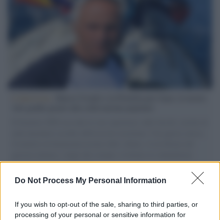
L'intervista /
Marco Croatti e la Flottilla per Gaza: le nostre
vele gonfie grazie alla sollevazione popolare
Il Senatore M5S racconta la sua esperienza sulle barche cariche di
aiuti umanitari assalite dall'esercito israeliano. Una guerra atroce,
il tentativo di disumanizzazione delle vittime, il servilismo del
governo italiano e degli altri europei, il ritorno al colonialismo.
L'importanza dei movimenti.
Do Not Process My Personal Information
Musica /
Al maestro Francesco Guccini
If you wish to opt-out of the sale, sharing to third parties, or
processing of your personal or sensitive information for