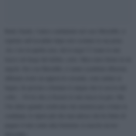
Rudy Guede, l’unico condannato nel caso Meredith, si
esprime sull’accaduto dopo aver scontato la sua pena:
«Io c’ero in quella casa, chi lo nega? C’erano le mie
tracce sul luogo del delitto, certo. Mica stavo fermo in un
angolo. Ero con Meredith, ci siamo scambiati effusioni,
abbiamo avuto un approccio sessuale, sono andato al
bagno, ho provato a fermare il sangue che le usciva dal
collo… Ovvio che ci fossero le mie tracce in giro. Ma
l’ho detto quando credevano che mentissi per evitare la
condanna, lo ripeto più che mai adesso che ho finito di
pagare il mio conto alla Giustizia: io non ho ucciso
Meredith».