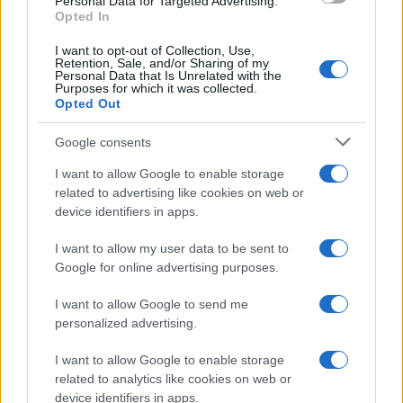
Personal Data for Targeted Advertising.
Opted In
I want to opt-out of Collection, Use,
Retention, Sale, and/or Sharing of my
Personal Data that Is Unrelated with the
Purposes for which it was collected.
Opted Out
Syndication
Culture
Google consents
Salute
Globalist
I want to allow Google to enable storage
related to advertising like cookies on web or
Megachip
Globalscience
device identifiers in apps.
GiULia
Globalsport
I want to allow my user data to be sent to
Google for online advertising purposes.
Prima Pagina
I want to allow Google to send me
personalized advertising.
Giornale dello
Chi siamo
I want to allow Google to enable storage
Spettacolo
related to analytics like cookies on web or
Contributors
device identifiers in apps.