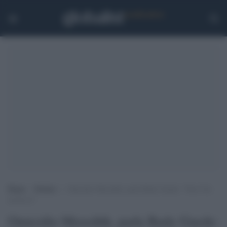
Home
>
Notizie
>
Omicidio Meredith, parla Rudy Guede: “Non l’ho
uccisa io”
Omicidio Meredith, parla Rudy Guede: