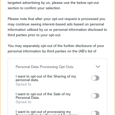
targeted advertising by us, please use the below opt-out
section to confirm your selection.
Il ricordo /
Quando Guccini raccontava le "Cronache
epafaniche": l'intervista all'artista che si definiva un
Please note that after your opt-out request is processed you
'narratore'
may continue seeing interest-based ads based on personal
information utilized by us or personal information disclosed to
third parties prior to your opt-out.
Lo studio /
Disinformazione russa e destra: anche la
You may separately opt-out of the further disclosure of your
macchina propagandistica di Putin dietro la crisi di Ceuta
personal information by third parties on the IAB’s list of
downstream participants.
Personal Data Processing Opt Outs
This information may also be disclosed by us to third parties
Tendenze /
Sale il numero degli acquisti online in Europa e
on the IAB’s List of Downstream Participants that may further
I want to opt-out of the Sharing of my
aumentano le vendite di articoli second hand
disclose it to other third parties.
personal data.
Opted In
Please note that this website/app uses one or more Google
services and may gather and store information including but
I want to opt-out of the Sale of my
Personal Data.
not limited to your visit or usage behaviour. You may click to
Opted In
grant or deny consent to Google and its third-party tags to
use your data for below specified purposes in below Google
I want to opt-out of processing my
consent section.