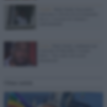
Viterbo /
Rudy Guede, braccialetto
elettronico e divieto di avvicinamento
alla ex: è accusato di violenze e
maltrattamenti
Il caso /
Rudy Guede, condannato per
l'omicidio di Meredith, è tornato
libero: "Ora vuole solo essere
dimenticato"
Ultime notizie