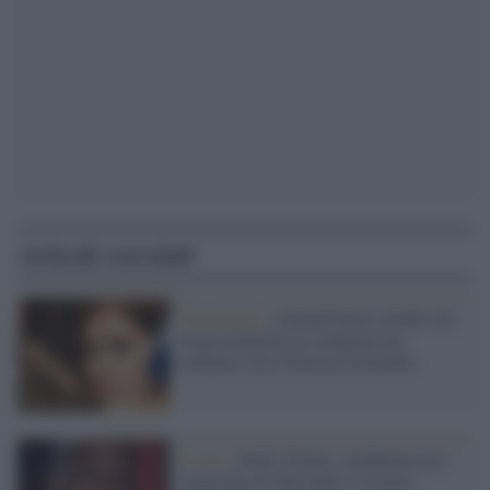
Articoli correlati
Cassazione /
Amanda Knox chiede che
venga annullata la condanna per
calunnia verso Patrick Lumumba
Il caso /
Rudy Guede, condannato per
l'omicidio di Meredith, è tornato