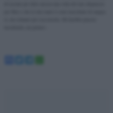
di recente per dirle ancora una volta del mio dispiacere
per Mez e che le mie mani si sono macchiate di sangue,
sì, ma soltanto per soccorrerla. Mi farebbe piacere
incontrarla, un giorno».
Facebook
Twitter
Telegram
WhatsApp