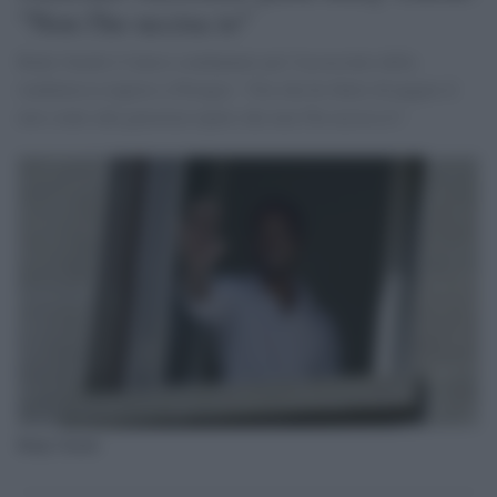
"Non l'ho uccisa io"
Rudy Guede è l'unico condannato per l'assassinio della
studentessa inglese a Perugia: "Ora che ho finito di pagare il
mio conto alla giustizia ripeto che non l'ho uccisa io".
Rudy Guede