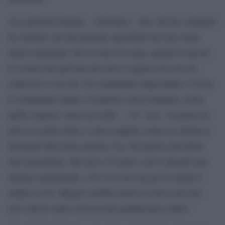
«La giustizia italiana – sottolinea – dice che ho compiuto
un crimine con due persone specifiche ma non come
autore materiale; loro escono di scena, quindi il carcere
lo sconta una persona che non si capisce di cosa sia
colpevole e con chi. Un condannato impossibile. O forse
il condannato ideale: il negretto senza famiglia, senza
spalle coperte, senza un soldo…» E’ vero, «la paura ha
preso il sopravvento e sono scappato come un vigliacco
lasciando Mez forse ancora viva. Di questo non finirò
mai di pentirmi. Ma avevo 20 anni e avevo davanti una
ragazza agonizzante, l’ho soccorsa ma poi la mente è
andata in tilt. Magari sarebbe morta lo stesso ma non
aver chiesto aiuto resta la mia grandissima colpa».