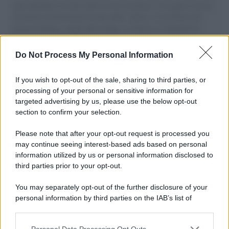
aiuti umanitari assalite dall'esercito israeliano. Una guerra atroce,
il tentativo di disumanizzazione delle vittime, il servilismo del
governo italiano e degli altri europei, il ritorno al colonialismo.
L'importanza dei movimenti.
Do Not Process My Personal Information
Palestina /
Il Board of Peace di Trump assegna il primo
contratto per un rudimentale avamposto militare a Gaza
If you wish to opt-out of the sale, sharing to third parties, or
processing of your personal or sensitive information for
targeted advertising by us, please use the below opt-out
section to confirm your selection.
L'evento /
La Sila diventa un palcoscenico naturale: nasce “A
Farla Amare Comincia Tu – Opera Sila”
Please note that after your opt-out request is processed you
may continue seeing interest-based ads based on personal
information utilized by us or personal information disclosed to
third parties prior to your opt-out.
Il ricordo /
Le radici di Francesco Guccini
You may separately opt-out of the further disclosure of your
personal information by third parties on the IAB’s list of
downstream participants.
Personal Data Processing Opt Outs