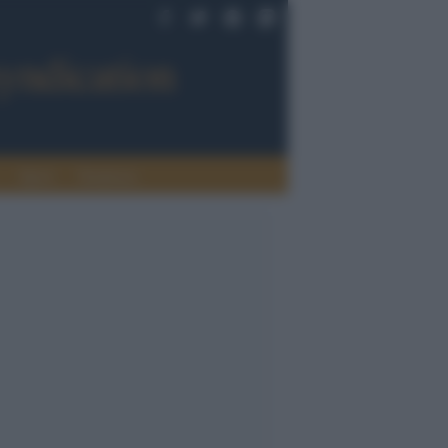
Sport
Tendenze