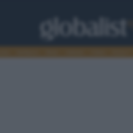
omia
Intelligence
Media
Ambiente
Cultura
Scienza