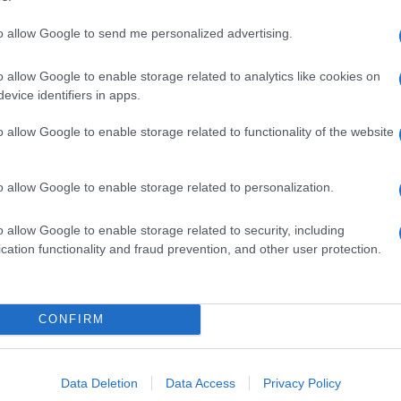
Il Se
a, poi, la detenzione di un’ingente quantità di
barch
to allow Google to send me personalized advertising.
dall'e
te altre minorenni anche di età giovanissima,
tentat
ntimi.
o allow Google to enable storage related to analytics like cookies on
servil
evice identifiers in apps.
europ
ntenuti possano essere stati acquisiti attraverso il
dei m
o allow Google to enable storage related to functionality of the website
exting, molto diffuso tra i giovani, e che
Musi
iale hot.
o allow Google to enable storage related to personalization.
ione effettuata dagli inquirenti, uno dei due
o allow Google to enable storage related to security, including
ro e proprio baratto, provocando la diffusione
cation functionality and fraud prevention, and other user protection.
Il ri
pornografici.
"Cron
che s
ro, è stato rinvenuto un annuncio pubblicitario dal
CONFIRM
o foto della mia ex per pedo”, corredato da
Lo st
salernitana.
Data Deletion
Data Access
Privacy Policy
anche