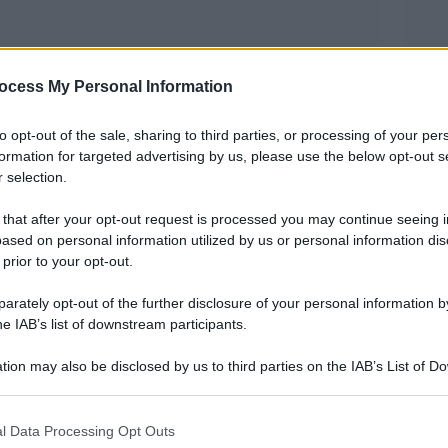
ocess My Personal Information
to opt-out of the sale, sharing to third parties, or processing of your per
formation for targeted advertising by us, please use the below opt-out s
 selection.
 that after your opt-out request is processed you may continue seeing i
, partendo proprio dall’educazione che deve
ased on personal information utilized by us or personal information dis
 prior to your opt-out.
rately opt-out of the further disclosure of your personal information by
mbi minorenni, sono stati collocati in comunità
he IAB’s list of downstream participants.
vi episodi di revenge porn e di diffusione di
tion may also be disclosed by us to third parties on the IAB’s List of 
 that may further disclose it to other third parties.
o tramite Whatsapp un video sessualmente
 that this website/app uses one or more Google services and may gath
l Data Processing Opt Outs
including but not limited to your visit or usage behaviour. You may click 