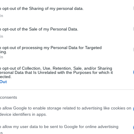
Immagini che, successivamente, sono state
 to Google and its third-party tags to use your data for below specifi
o opt-out of the Sharing of my personal data.
i gruppo WhatsApp e Telegram, innescando un
ogle consent section.
In
o opt-out of the Sale of my Personal Data.
ura per i Minorenni di Salerno, guidata da
In
Ulti
uate dagli agenti della Polizia Postale e dalla
to opt-out of processing my Personal Data for Targeted
ing.
arabinieri.
In
esso di ricostruire diversi episodi legati al
o opt-out of Collection, Use, Retention, Sale, and/or Sharing
ersonal Data that Is Unrelated with the Purposes for which it
lected.
atori hanno accertato, come detto, che uno dei
Out
atsApp un video sessualmente esplicito della sua
 di danneggiarla. Immagini che,
consents
centinaia di persone.
o allow Google to enable storage related to advertising like cookies on
L'int
evice identifiers in apps.
Gaza:
renne che aveva ricevuto il video dall’amico lo ha
solle
o allow my user data to be sent to Google for online advertising
egram e WhatsApp. Dall’analisi dei cellulari
s.