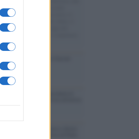
natore M5S racconta la sua esperienza sulle
e cariche di aiuti umanitari assalite
sercito israeliano. Una guerra atroce, il
ivo di disumanizzazione delle vittime, il
ismo del governo italiano e degli altri
ei, il ritorno al colonialismo. L'importanza
ovimenti.
ca /
Al maestro Francesco Guccini
cordo /
Quando Guccini raccontava le
ache epafaniche": l'intervista all'artista
i definiva un 'narratore'
udio /
Disinformazione russa e destra:
 la macchina propagandistica di Putin