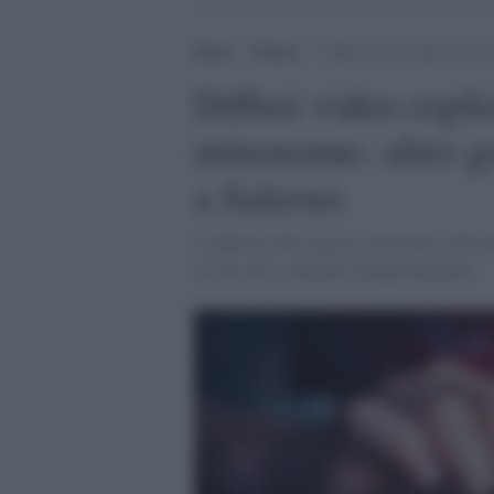
Home
>
Notizie
>
Diffusi video espliciti del
Diffusi video esplic
minorenne: altro g
a Salerno
I colpevoli due ragazzi minorenni colloca
trovati altri contenuti pedopornografici.