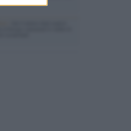
o la crisi di Ceuta
enze /
Sale il numero degli acquisti
e in Europa e aumentano le vendite di
oli second hand