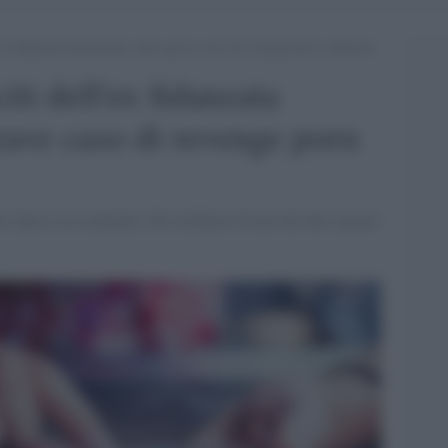
l’ex fidanzata minorenne: altro grave caso di revenge porn a Salerno
iti dell'ex fidanzata
rave caso di revenge porn
ti adesso in comunità. Nel cellulare di uno dei due ragazzi