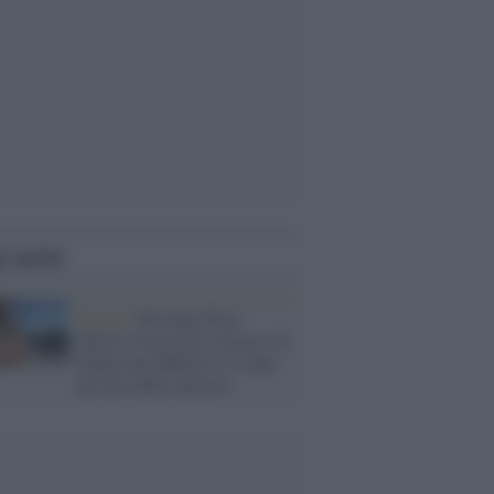
i anche
Torino /
Revenge Porn,
chiesti 8 mesi per l'uomo e la
donna che diffusero il video
privato della maestra