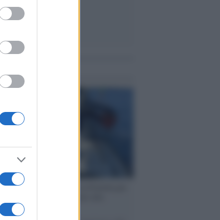
ed purposes
me notizie
ervista /
Marco Croatti e la Flottilla per
 le nostre vele gonfie grazie alla
vazione popolare