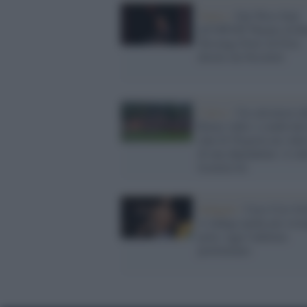
Teatro /
Dal West End
all'Off/Off Theatre di 
'Revenge Porn' di Fritz
diretto da Nicoletti
Calcio /
Un calciatore d
Roma 'ruba' e condivide 
chat di Trigoria un vide
di una dipendente: il cl
licenzia lei
Indagini /
Caso Ciro Gri
si indaga anche per reve
porn: oggi l'udienza
preliminare