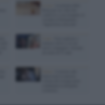
Il caso /
Licenziata dalla
Roma:
Roma per un video hot
condiviso a sua insaputa, la
vicenda in Parlamento:
"Ingiustizia colossale"
ella
Como /
Foto esplicite e
nelle
minacce all'ex (e al suo
o hot
nuovo compagno): fermato
ub
un uomo di 51 anni
llo,
Torino /
Costrinse alle
nge
dimissioni la maestra
vittima del revenge porn:
condannata la dirigente
scolastica