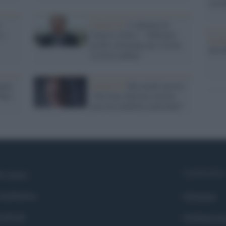
con R
Covid-19 /
L’allarme di
 a
Guerra (Oms): “Abbiamo
La da
poche settimane per evitare
dovre
la terza ondata”
pone
Covid-19 /
Ricciardi insiste:
Fare
“Servono chiusure mirate,
non un lockdown nazionale”
Syndication
i siamo
ntributors
Globalist
cebook
Globalscie