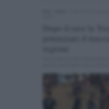
Home
>
Notizie
>
Dopo il rave la Toscana ha p
regione
Dopo il rave la Tos
potenziare il tracc
regione
Chiesta nella zona Sud l'intensificazione 
presenta a fare tamponi e non è residente 