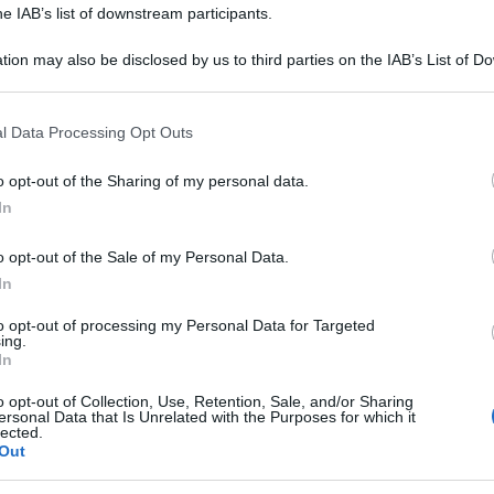
he IAB’s list of downstream participants.
tion may also be disclosed by us to third parties on the IAB’s List of 
 that may further disclose it to other third parties.
 that this website/app uses one or more Google services and may gath
l Data Processing Opt Outs
including but not limited to your visit or usage behaviour. You may click 
 to Google and its third-party tags to use your data for below specifi
o opt-out of the Sharing of my personal data.
ogle consent section.
In
o opt-out of the Sale of my Personal Data.
dato avanti il rave al confine tra Lazio e Toscana
In
la popolazione, visto che gli assembramenti creati
to opt-out of processing my Personal Data for Targeted
ing.
lo spargimento dei partecipanti tra i paesi delle
In
o opt-out of Collection, Use, Retention, Sale, and/or Sharing
ersonal Data that Is Unrelated with the Purposes for which it
nto Covid in relazione ai contatti dei reduci del
lected.
Out
iterbo) viene diramato in queste ore dalla Asl