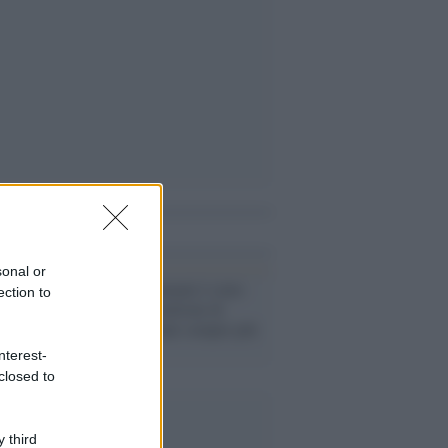
i anche
sonal or
Covid-19 /
Immuni è stato
ection to
scaricato 8,6 milioni di
volte: gli italiani sempre più
preoccupati
nterest-
closed to
 third