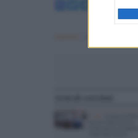
Facebook
Twitter
Telegram
WhatsA
Argomenti:
covid-19
Articoli correlati
Covid /
Il piano di Figl
per un rientro sicuro a
scuola: più tracciament
l'aiuto dell'esercito