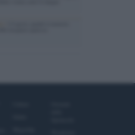
abat e trama contro la Spagna
ta /
L'8 agosto, quando la memoria
bbe insegnarci qualcosa
Culture
Giornale
dello
Salute
Spettacolo
Megachip
nce
Wondernet