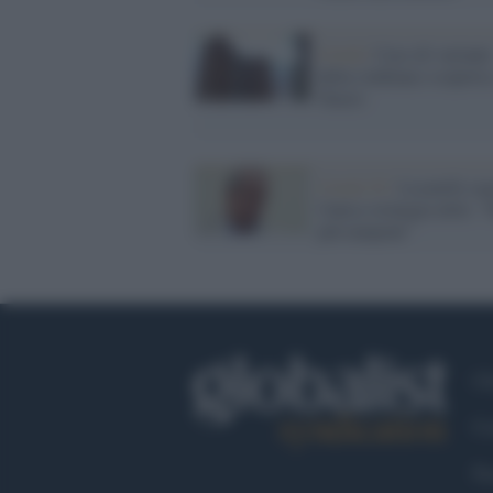
Covid /
Caso di variante
delta (indiana) scoperta
Nuoro
Covid-19 /
Locatelli es
l'unica strategia utile: "
più tamponi"
Ch
Co
Fa