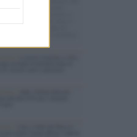
natore M5S racconta la sua esperienza sulle
e cariche di aiuti umanitari assalite
sercito israeliano. Una guerra atroce, il
ivo di disumanizzazione delle vittime, il
ismo del governo italiano e degli altri
ei, il ritorno al colonialismo. L'importanza
ovimenti.
iordania /
L’esercito israeliano si ritira
ampo profughi di Qalandiya dopo tre
i di violenze contro i palestinesi
nalismo /
Addio a Stefano Marcelli,
na della Rai di Firenze e dirigente
Usigrai
enario /
Ceuta, l’ombra del Marocco
assalto mentre Trump rafforza i rapporti