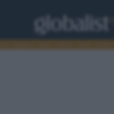
omia
Intelligence
Media
Ambiente
Cultura
Scienza