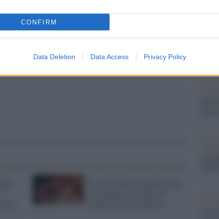
Il Se
pp
barch
dall'e
CONFIRM
tentat
servil
europ
Data Deletion
Data Access
Privacy Policy
dei m
Cisg
dal c
giorn
Gior
colon
dell'
iuolo
Il vaiolo delle scimmie torna
a far paura: un malato fa
Lo sc
o con
scattare il tracciamento
sull’