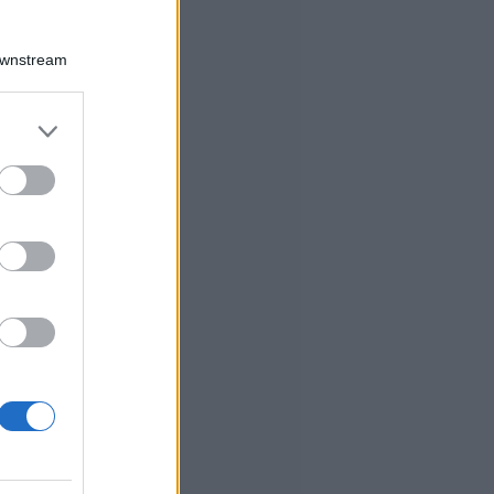
Downstream
er and store
to grant or
ed purposes