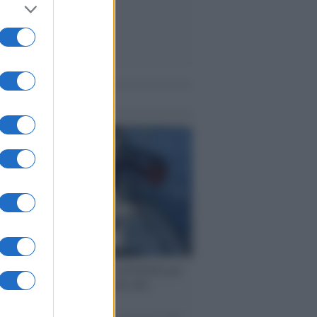
me notizie
ervista /
Marco Croatti e la Flottilla per
 le nostre vele gonfie grazie alla
vazione popolare