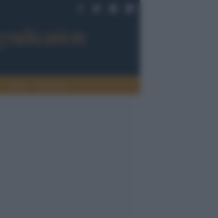
Sport
Tendenze