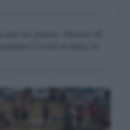
aura: chiesto di potenziare il tracciamento Covid in tutta la
cana ha paura: chiesto di
iamento Covid in tutta la
dei controlli su tracciamenti e tamponi, specie per chi si
in zona.