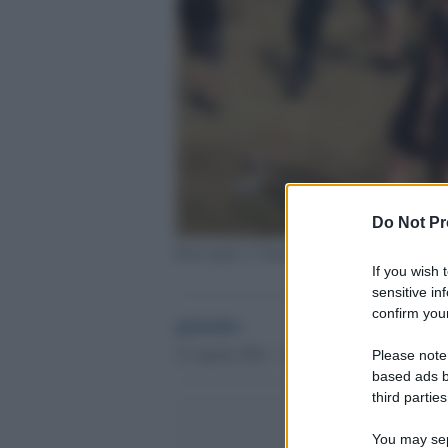
Do Not Pr
Rave party a Valentano (Lazio)
If you wish 
sensitive in
confirm your
globalist
21 Agosto 2021 - 18.01
Please note
based ads b
third parties
You may sepa