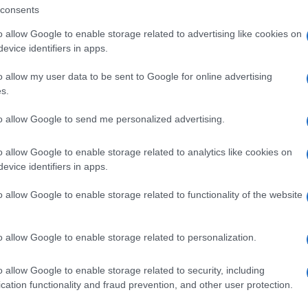
rezzo) ai suoi centri ‘Covid tracing’ e a tutti
consents
rritorio.
o allow Google to enable storage related to advertising like cookies on
evice identifiers in apps.
o allow my user data to be sent to Google for online advertising
apprende, ha dato comunicazione alla prefettura
s.
Ulti
ificazione dei controlli su tracciamenti e
to allow Google to send me personalized advertising.
a a fare tamponi e non è residente in zona.
o allow Google to enable storage related to analytics like cookies on
iene spiegato dalle fonti sanitarie, per
evice identifiers in apps.
Asl impegnati sul fronte Covid ad avere
o allow Google to enable storage related to functionality of the website
 a ricavare le massime informazioni sui contatti
e nei tragitti tra i paesi della Maremma.
o allow Google to enable storage related to personalization.
L'int
o allow Google to enable storage related to security, including
Gaza:
cation functionality and fraud prevention, and other user protection.
solle