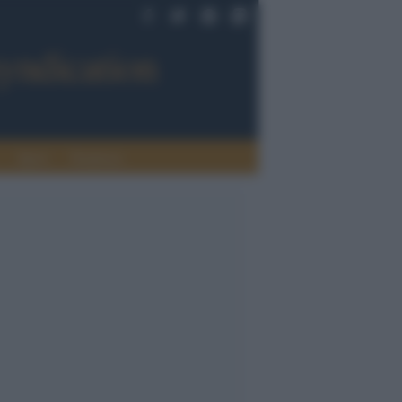
Sport
Tendenze