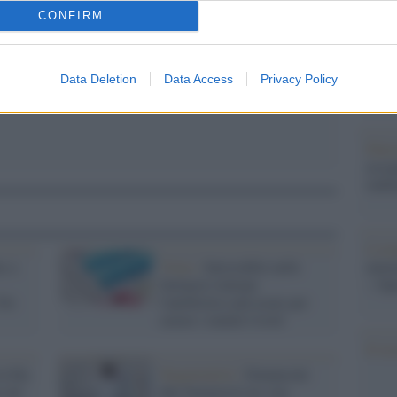
barch
CONFIRM
dall'e
tentat
servil
Data Deletion
Data Access
Privacy Policy
europ
dei m
Pales
asseg
rudi
L'eve
s a
Virus /
Introvabile nelle
natu
farmacie italiane
– Ope
 No
l'antibiotico più usato per
curare i malati Covid
Il ri
n fila
Negazionisti /
Denunciati
 sul
due farmacisti no-vax: