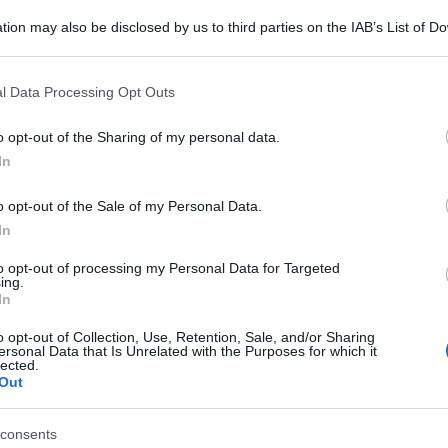
tion may also be disclosed by us to third parties on the IAB’s List of 
 that may further disclose it to other third parties.
 that this website/app uses one or more Google services and may gath
l Data Processing Opt Outs
including but not limited to your visit or usage behaviour. You may click 
 to Google and its third-party tags to use your data for below specifi
o opt-out of the Sharing of my personal data.
ogle consent section.
In
empre in agguato: dopo la scoperta del giro di
o opt-out of the Sale of my Personal Data.
operto un luogo dove alcuni malcapitati
In
 che dovrebbe essere ottenuto gratuitamente.
to opt-out of processing my Personal Data for Targeted
ing.
n pass, per favore”. “Perfetto, sono 5 euro”.
In
o opt-out of Collection, Use, Retention, Sale, and/or Sharing
 la scena a cui hanno assistito le forze
ersonal Data that Is Unrelated with the Purposes for which it
lected.
aese nella Valle dell’Aniene, in provincia
Out
consents