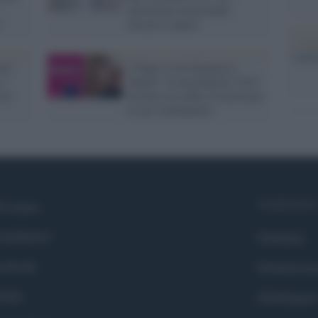
lavoravano nonostante
"
fossero sospesi
L'ann
Laure
con
17enne va in farmacia e
a
chiede "la mascherina 1522":
 al
la frase in codice fa arrestare
il suo violentatore
Syndication
i siamo
ntributors
Globalist
cebook
Globalscie
itter
Globalsport