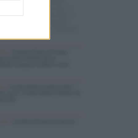
e cariche di aiuti umanitari assalite
sercito israeliano. Una guerra atroce, il
ivo di disumanizzazione delle vittime, il
ismo del governo italiano e degli altri
ei, il ritorno al colonialismo. L'importanza
ovimenti.
tina /
Il Board of Peace di Trump
na il primo contratto per un
mentale avamposto militare a Gaza
nto /
La Sila diventa un palcoscenico
rale: nasce “A Farla Amare Comincia Tu
ra Sila”
cordo /
Le radici di Francesco Guccini