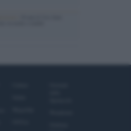
iversario /
90 anni di Yves Saint
nt, tra moda e scandali
Culture
Giornale
dello
Salute
Spettacolo
Megachip
nce
Wondernet
GiULia
Giuliana