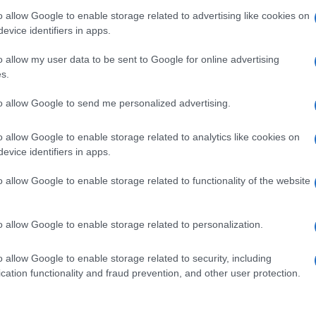
 dopo numerose segnalazioni, hanno infatti
o allow Google to enable storage related to advertising like cookies on
do per ricevere il proprio certificato verde,
evice identifiers in apps.
ffrire gratuitamente. I proprietari dell’attività
o allow my user data to be sent to Google for online advertising
s.
ufficio.
Ulti
to allow Google to send me personalized advertising.
à andava avanti da giorni e molte certificazioni
zione delle normative nazionali che non
o allow Google to enable storage related to analytics like cookies on
evice identifiers in apps.
penso.
o allow Google to enable storage related to functionality of the website
tori si sono giustificati dicendo che il denaro è
ner per la stampante.
o allow Google to enable storage related to personalization.
L'int
o allow Google to enable storage related to security, including
Gaza:
cation functionality and fraud prevention, and other user protection.
solle
pp
Il Se