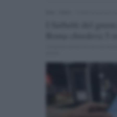
Home
>
Notizie
>
I furbetti del green pass: 
I furbetti del gree
Roma chiedeva 5 eu
I proprietari dell'attività sono stati denu
gratuita