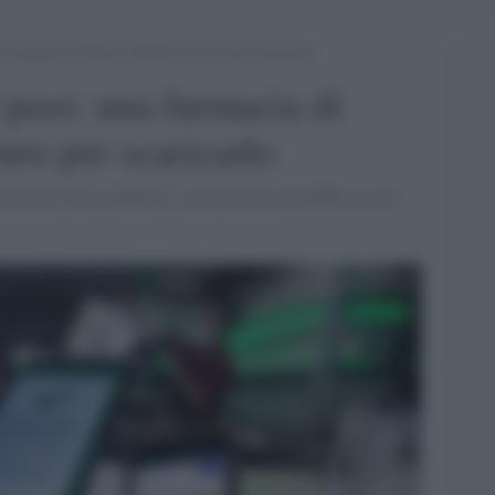
una farmacia di Roma chiedeva 5 euro per scaricarlo
n pass: una farmacia di
ro per scaricarlo
nciati per abuso d'ufficio: la prestazione dovrebbe essere