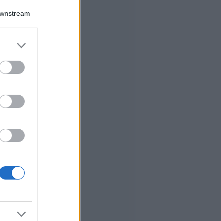
Downstream
er and store
to grant or
ed purposes