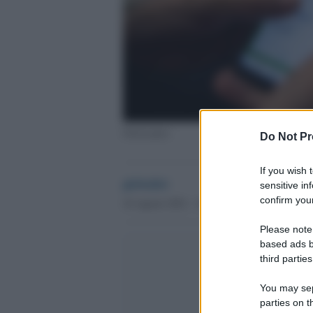
Green pass
Do Not Pr
If you wish 
globalist
sensitive in
confirm your
16 Agosto 2021 - 16.26
Please note
based ads b
third parties
You may sepa
parties on t