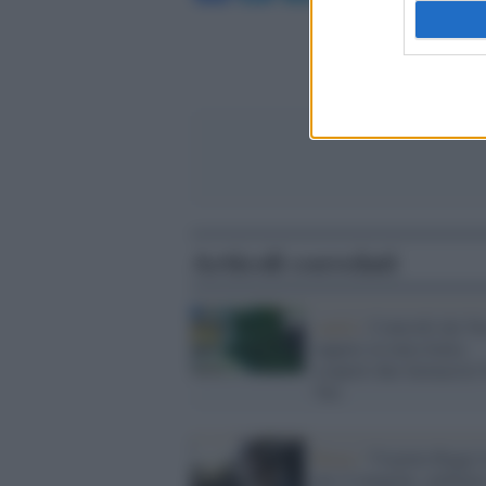
Articoli correlati
sanità /
Controlli dei Na
tappeto in tutta Italia:
scoperti due farmacisti
Vax
Roma /
Virginia Raggi i
per il tampone, ambigua