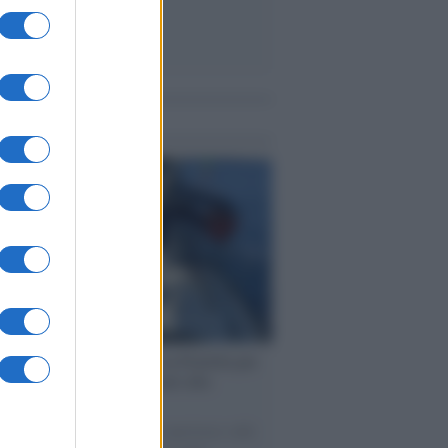
me notizie
ervista /
Marco Croatti e la Flottilla per
 le nostre vele gonfie grazie alla
vazione popolare
natore M5S racconta la sua esperienza sulle