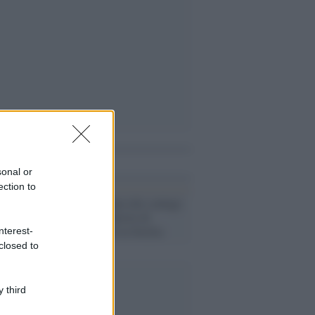
i anche
sonal or
ection to
Covid-19 /
Paura dei contagi:
è boom di richieste di
tamponi rapidi in Sicilia
nterest-
closed to
 third