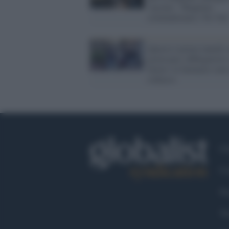
vaccino: "Sbagliato
criminalizzare i No Vax
Questo è primo lunedì 
green pass obbligatorio 
lavoro: le farmacie sono
collasso
Ch
Co
Fa
Tw