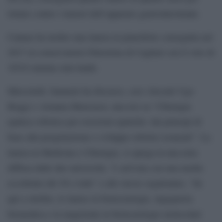
lottare contro i tumori dell’apparato gastrointestinale.
Cannas ha inoltre una laurea in pianoforte conseguita nel
2017 al conservatorio Palestrina di Cagliari con il voto di
10/10 summa cum laude.
Mercoledì, Samuele ha discusso, con i docenti Ugo
Boggi e Arianna Menciassi, una tesi su “Chirurgia
epatica robotica per resezioni epatiche: dai principi di
base alla progettazione e sviluppo robotici avanzati”. La
laurea in Medicina e Chirurgia, si spiega in una nota
diffusa dalle due università, “è arrivata con una media
eccellente del 30 e lode” e allo stesso seguiranno, “da
qui a ottobre, le lauree in biotecnologie, ingegneria
biomedica e la magistrale in biotecnologie molecolari