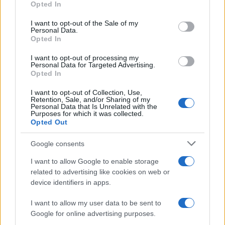
Opted In
Please note that this website/app uses one or more Google
services and may gather and store information including but
I want to opt-out of the Sale of my
Personal Data.
not limited to your visit or usage behaviour. You may click to
Opted In
grant or deny consent to Google and its third-party tags to
use your data for below specified purposes in below Google
I want to opt-out of processing my
consent section.
Personal Data for Targeted Advertising.
Opted In
I want to opt-out of Collection, Use,
Retention, Sale, and/or Sharing of my
Personal Data that Is Unrelated with the
Purposes for which it was collected.
Opted Out
Syndication
Culture
Google consents
Salute
Globalist
I want to allow Google to enable storage
related to advertising like cookies on web or
Megachip
Globalscience
device identifiers in apps.
GiULia
Globalsport
I want to allow my user data to be sent to
Google for online advertising purposes.
Prima Pagina