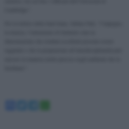
selettive, fra cui ben 3 ufficiali dell’Università di
Cambridge”.
Per la rettrice della Sant’Anna, Sabina Nuti, “l’impegno,
la tenacia, l’entusiasmo di Samuele sono la
dimostrazione che risultati eccellenti possono essere
raggiunti e che la propensione all’interdisciplinarità può
nascere in maniera molto precoce negli ambienti che la
facilitano”.
Facebook
Twitter
Telegram
WhatsApp