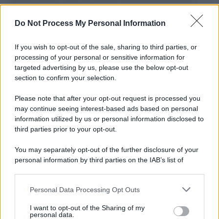
L'importanza dei movimenti.
Do Not Process My Personal Information
Il lutto /
Addio a Livio Berruti, leggenda dello sprint
italiano
If you wish to opt-out of the sale, sharing to third parties, or
processing of your personal or sensitive information for
targeted advertising by us, please use the below opt-out
section to confirm your selection.
Il libro /
Crescere significa pentirsi: l’immaturità degli
italiani tra berlusconismo, fascismo e nuove nostalgie
Please note that after your opt-out request is processed you
may continue seeing interest-based ads based on personal
information utilized by us or personal information disclosed to
third parties prior to your opt-out.
Memoria /
Quando Pasolini raccontava i minatori italiani in
You may separately opt-out of the further disclosure of your
Belgio dopo Marcinelle
personal information by third parties on the IAB’s list of
downstream participants.
Personal Data Processing Opt Outs
This information may also be disclosed by us to third parties
Il libro /
La letteratura che racconta l’estate
on the IAB’s List of Downstream Participants that may further
I want to opt-out of the Sharing of my
disclose it to other third parties.
personal data.