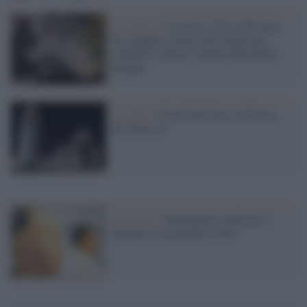
La mostra /
In arrivo a Pisa 100 opere
dai maggiori musei del mondo per
celebrare i pittori italiani della Belle
Epoque
L'evento /
Gran Galà lirico in Piazza
dei Miracoli
Il festival /
Intelligenze artificiali e
naturali si incontrano a Pisa