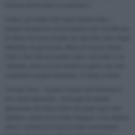
momenti più bui della crisi pandemica”.
Cannas, già membro dell’Aspen Institute Italia e
insignito di numerosi riconoscimenti come l’onorificenza
di Alfiere del Lavoro da parte del capo dello Stato Sergio
Mattarella, ha già ricevuto offerte da Svizzera, Regno
Unito e Stati Uniti per portare avanti i suoi studi: le sta
valutando, anche se il suo desiderio è quello, una volta
completata la propria formazione, di tornare in Italia.
“Il nostro Paese – ha detto il rettore dell’Università di
Pisa, Paolo Mancarella – ha bisogno di studenti
appassionati che sanno credere nei propri sogni come
Samuele e, prima di lui, Giulio Deangeli, il suo migliore
amico e vincitore di 5 borse di studio estremamente