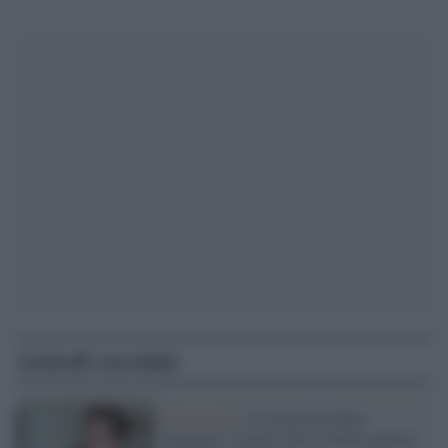
Articoli correlati
Università /
La storia di Giulio
Deangeli: il genio che si laurea quattro