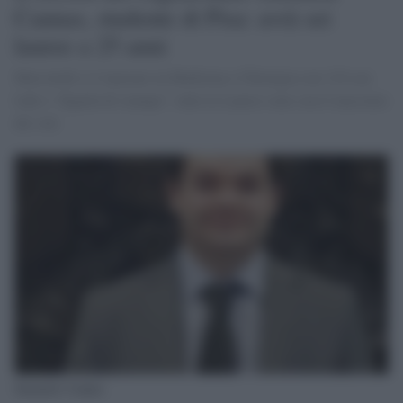
Cannas, studente di Pisa: avrà sei
lauree a 25 anni
Mercoledì si è laureato in Medicina e Chirurgia con 110 con
lode e "dignità di stampa": tutte le Lauree sono con il massimo
dei voti
Samuele Cannas