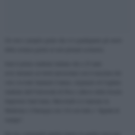
Un vero e proprio genio che si è guadagnato gli onori
della cronaca grazie ai suoi primati scolastici.
Sarà il primo studente italiano che a 25 anni
avrà ottenuto sei titoli universitari con il massimo dei
voti e la lode Samuele Cannas, originario di Cagliari,
studente dell’Università di Pisa e allievo della Scuola
Superiore Sant’Anna. Mercoledì si è laureato in
Medicina e Chirurgia con 110 con lode e “dignità di
stampa”.
Da ora, conseguirà quattro lauree in quattro mesi per