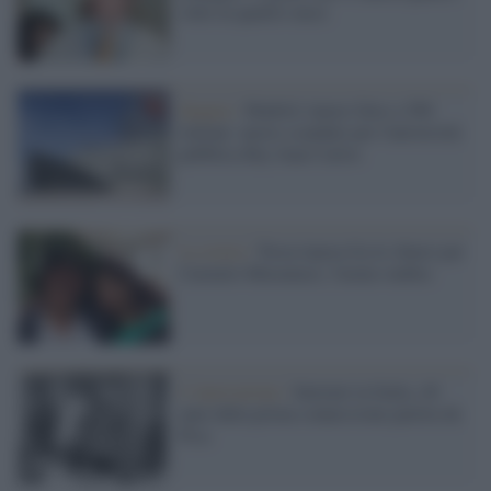
volte in quattro mesi
Spagna /
Madrid, lauree false a 500
italiani: nuovo scandalo per l'università
pubblica Rey Juan Carlos
La storia /
Terza laurea fra le sbarre per
Carmelo Musumeci, l'uomo ombra
L’innovazione /
Internet in Italia, 40
anni dalla prima connessione partita da
Pisa