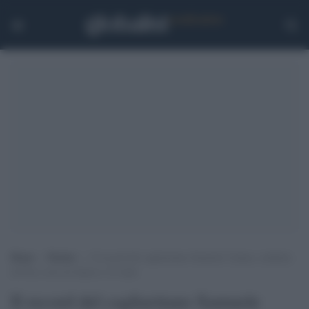
Home
>
Notizie
>
Il record del cagliaritano Samuele Cannas, studente
di Pisa: avrà sei lauree a 25 anni
Il record del cagliaritano Samuele