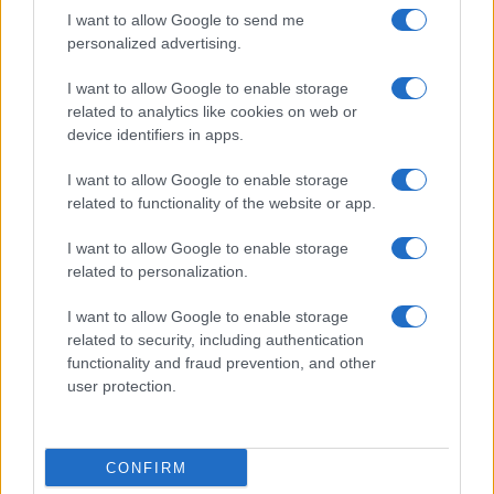
I want to allow Google to send me
personalized advertising.
Giornale dello
Chi siamo
I want to allow Google to enable storage
Spettacolo
related to analytics like cookies on web or
Contributors
device identifiers in apps.
Wondernet
Facebook
I want to allow Google to enable storage
Giuliana Sgrena
related to functionality of the website or app.
Twitter
I want to allow Google to enable storage
Google News
related to personalization.
Mastodon
I want to allow Google to enable storage
related to security, including authentication
Cookie Policy
functionality and fraud prevention, and other
user protection.
Preferenze Privacy
CONFIRM