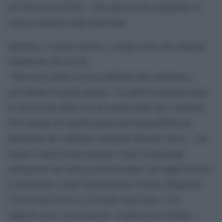
all’Università di Pisa”, oltre alla licenza magistrale in
scienze mediche della Sant’Anna.
Samuele, si spiega ancora, è sempre stato uno studente
innamorato dei record.
“Non avrei potuto trovare ambiente più stimolante e
arricchente di quello pisano – ha detto lo studente dopo
la discussione della tesi da remoto dalla sala consiliare
del Comune di Cagliari grazie alla disponibilità del
presidente del consiglio comunale Edoardo Tocco – per
portare avanti la mia battaglia contro le patologie
chirurgiche del tratto gastrointestinale che rappresentano
un problema sociale di proporzioni enormi. Ringrazio
l’Università di Pisa e la Scuola Sant’Anna, il cui
supporto non è mai mancato, in particolare durante i