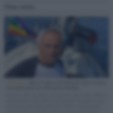
Ultime notizie
L'intervista /
Marco Croatti e la Flottilla per Gaza: le nostre
vele gonfie grazie alla sollevazione popolare
Il Senatore M5S racconta la sua esperienza sulle barche cariche di
aiuti umanitari assalite dall'esercito israeliano. Una guerra atroce,
il tentativo di disumanizzazione delle vittime, il servilismo del
governo italiano e degli altri europei, il ritorno al colonialismo.