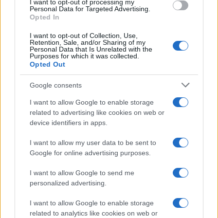
I want to opt-out of processing my
consent section.
Personal Data for Targeted Advertising.
Opted In
I want to opt-out of Collection, Use,
Retention, Sale, and/or Sharing of my
Personal Data that Is Unrelated with the
Purposes for which it was collected.
Opted Out
Syndication
Culture
Google consents
Salute
Globalist
I want to allow Google to enable storage
related to advertising like cookies on web or
Megachip
Globalscience
device identifiers in apps.
GiULia
Globalsport
I want to allow my user data to be sent to
Google for online advertising purposes.
Prima Pagina
I want to allow Google to send me
personalized advertising.
Giornale dello
Chi siamo
I want to allow Google to enable storage
Spettacolo
related to analytics like cookies on web or