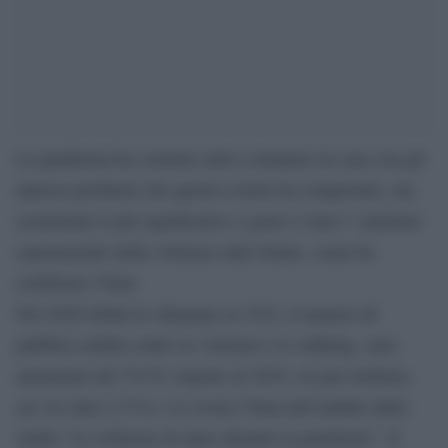
La pandemia ha costretto tutti a rimanere in casa con gli
annessi problemi che questo evento ha comportato, ma
certamente il più significativo e grave è stato l’ aumento
esponenziale della violenza sulle donne, come ha
certificato l’Istat.
Nel 2020 infatti le chiamate al 1522, il numero di
pubblica utilità contro la violenza e lo stalking, sono
aumentate del 79,5% rispetto al 2019, sia per telefono,
sia via chat (+71%). Lo rivela l’Istat nell’ambito dello
studio “Le richieste di aiuto durante la pandemia”. Il