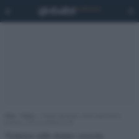
Home
>
Notizie
>
Violenza sulle donne: crescita esponenziale in
pandemia, +79,5% di chiamate al 1522
Violenza sulle donne: crescita