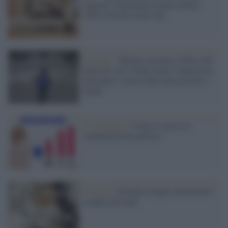
leggono: l'ignoranza avanza mentre
resta il divario nord-sud
L'analisi /
Meloni racconta il Paese dei
balocchi, ma l’Italia reale è impoverita,
diseguale e senza futuro per giovani e
donne
Il commento /
Come ti trucco la
comunicazione politica
Il report /
In Italia sempre matrimoni e
sempre più tardi