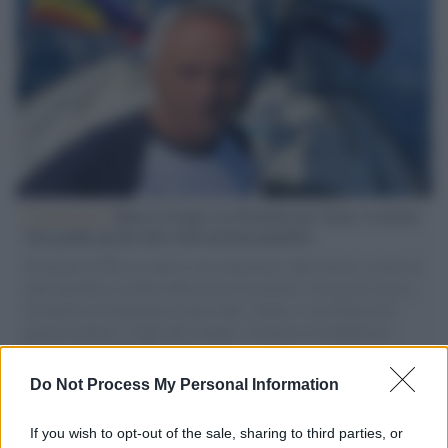
L'intervista /
Marco Croatti e la Flottilla per Gaza: le nostre
vele gonfie grazie alla sollevazione popolare
Il Senatore M5S racconta la sua esperienza sulle barche cariche di
aiuti umanitari assalite dall'esercito israeliano. Una guerra atroce,
il tentativo di disumanizzazione delle vittime, il servilismo del
governo italiano e degli altri europei, il ritorno al colonialismo.
L'importanza dei movimenti.
Do Not Process My Personal Information
L'attesa /
Un estate di calcio: tra Mondiali e Serie A
If you wish to opt-out of the sale, sharing to third parties, or