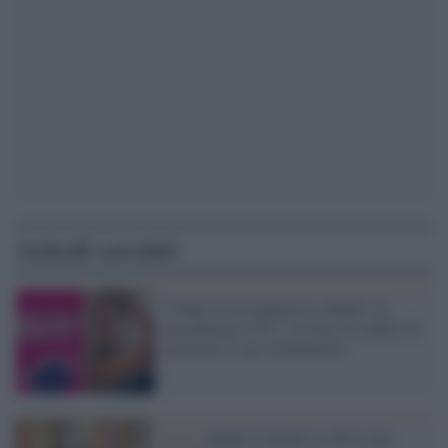
Articoli correlati
17enne va in farmacia e chiede "la
mascherina 1522": la frase in codice fa
arrestare il suo violentatore
Istat /
Quattro italiani su dieci non