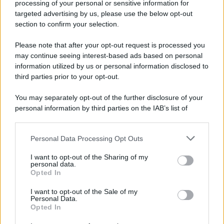
processing of your personal or sensitive information for
targeted advertising by us, please use the below opt-out
section to confirm your selection.
Imperialismo /
Petrolio e prepotenze di Trump: una società
legata a 'Donald' vuole perforare la Groenlandia senza
Please note that after your opt-out request is processed you
autorizzazione
may continue seeing interest-based ads based on personal
information utilized by us or personal information disclosed to
third parties prior to your opt-out.
Musica /
Al maestro Francesco Guccini
You may separately opt-out of the further disclosure of your
personal information by third parties on the IAB’s list of
downstream participants.
Personal Data Processing Opt Outs
This information may also be disclosed by us to third parties
Il ricordo /
Quando Guccini raccontava le "Cronache
on the IAB’s List of Downstream Participants that may further
I want to opt-out of the Sharing of my
epafaniche": l'intervista all'artista che si definiva un
disclose it to other third parties.
personal data.
'narratore'
Opted In
Please note that this website/app uses one or more Google
services and may gather and store information including but
I want to opt-out of the Sale of my
Personal Data.
not limited to your visit or usage behaviour. You may click to
Opted In
grant or deny consent to Google and its third-party tags to
use your data for below specified purposes in below Google