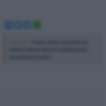
Facebook
Twitter
Telegram
WhatsApp
Leggi anche:
Proteste violente e repressione: una
strategia occulta per bloccare le manifestazioni di
massa attraverso la paura?