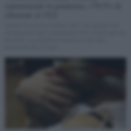
esponenziale in pandemia, +79,5% di
chiamate al 1522
Secondo l'Istat che ha certificato i dati, i casi segnalati sono
principalmente legati a maltrattamenti fisici. Rispetto agli anni
precedenti, sono aumentate le richieste di aiuto delle
giovanissime fino a 24 anni