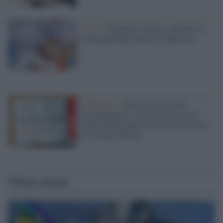
I dati /
Consumi in Italia: continua la
lotta quotidiana contro l’inflazione
Il Rapporto /
Povertà, precarietà,
disuguaglianza: l'Istat descrive una
Italia lontana dalla farlocca narrazione
di Giorgia Meloni
Ultime notizie