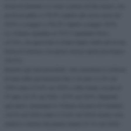
boom di chiamate si è avuto a partire da fine marzo, con
picchi ad aprile (+176,9% rispetto allo stesso mese del
2019) e a maggio (+182,2% rispetto a maggio 2019).
La violenza segnalata al 1522 è soprattutto fisica
(47,9%), ma quasi tutte le donne hanno subito più di una
forma di violenza e tra queste emerge quella psicologica
(50,5%).
Rispetto agli anni precedenti, sono aumentate le richieste
di aiuto delle giovanissime fino a 24 anni (11,8% nel
2020 contro il 9,8% nel 2019) e delle donne con più di
55 anni (23,2% nel 2020; 18,9% nel 2019). Riguardo
agli autori, aumentano le violenze da parte dei familiari
(18,5% nel 2020 contro il 12,6% nel 2019) mentre sono
stabili le violenze dai partner attuali (57,1% nel 2020).