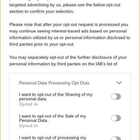
targeted advertising by us, please use the below opt-out
section to confirm your selection.
L'evento /
Papa Leone XIV all'Unesco: storica visita a Parigi
il 25 settembre
Please note that after your opt-out request is processed you
may continue seeing interest-based ads based on personal
information utilized by us or personal information disclosed to
third parties prior to your opt-out.
L'inchiesta /
Attentato a Ranucci, arrestato Valter Lavitola:
You may separately opt-out of the further disclosure of your
per la procura è il mandante
personal information by third parties on the IAB’s list of
downstream participants.
Personal Data Processing Opt Outs
This information may also be disclosed by us to third parties
Il ritrovamento /
La moneta che vide l'invasione Cartagine in
on the IAB’s List of Downstream Participants that may further
I want to opt-out of the Sharing of my
Sicilia
disclose it to other third parties.
personal data.
Opted In
Please note that this website/app uses one or more Google
services and may gather and store information including but
I want to opt-out of the Sale of my
Personal Data.
not limited to your visit or usage behaviour. You may click to
Opted In
grant or deny consent to Google and its third-party tags to
use your data for below specified purposes in below Google
I want to opt-out of processing my