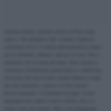
Valentina Marino, direttrice medica di Pfizer Italia,
ospite a ‘The Breakfast Club’ su Radio Capital ha
sottolineato che la “La durata dell’immunità la stiamo
ancora studiando, abbiamo i dati per sei mesi. Ma ci
aspettiamo che sia anche più lunga. Sulle varianti la
copertura è assicurata per quella inglese e sudafricana,
ma nessun dato ancora sulla variante indiana, è simile
alle altre mutazioni, e questo ci fa ben sperare”.
Ha poi continuato: “L’immunità di gregge? Si può
raggiungere per capirlo si pensi a Israele, dove si è
tornati a una vita normale. Pfizer si sta impegnando