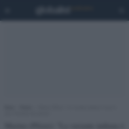
Home
>
Notizie
>
Marino (Pfizer): “La variante indiana è come le
altre. Possiamo ben sperare”
Marino (Pfizer): "La variante indiana è