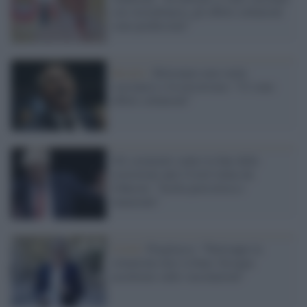
con AstraZeneca, gli effetti collaterali
sono pochissimi"
Brasile /
Bolsonaro non vuole
vaccinarsi e fa terrorismo: "Ci sono
effetti collaterali"
Gli scienziati contro la fine delle
restrizioni anti-Covid voluta da
Johnson: "Scelta pericolosa e
immorale"
Covid /
Pregliasco: "Purtroppo la
situazione non va bene, bisogna
accelerare sulle vaccinazioni"