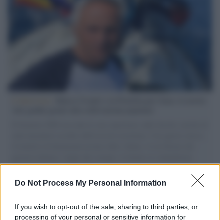
L'intervista /
Marco Croatti e la Flottilla per Gaza: le nostre
vele gonfie grazie alla sollevazione popolare
Il Senatore M5S racconta la sua esperienza sulle barche cariche di
aiuti umanitari assalite dall'esercito israeliano. Una guerra atroce,
il tentativo di disumanizzazione delle vittime, il servilismo del
governo italiano e degli altri europei, il ritorno al colonialismo.
L'importanza dei movimenti.
Do Not Process My Personal Information
Cinema /
James Gray, dopo “I padroni della notte” torna alla
mafia russa con “Paper Tiger”
If you wish to opt-out of the sale, sharing to third parties, or
processing of your personal or sensitive information for