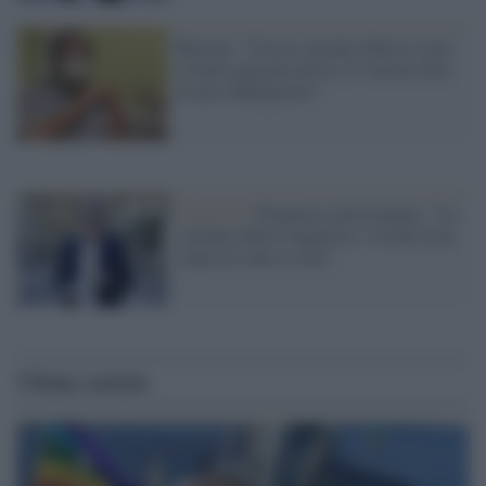
Burioni: "Con la variante delta il virus
è molto più pericoloso, il vaccino deve
essere obbligatorio"
Covid-19 /
Pregliasco preoccupato: "La
variante delta è inquieta e i rischi di un
colpo di coda ci sono"
Ultime notizie