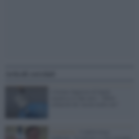
Articoli correlati
L'Istituto Superiore di Sanità
smentisce le fake news: "Effetti
collaterali dei vaccini molto rari"
Coronavirus /
L'infettivologo
Andreoni: "In milioni si sono vaccinati