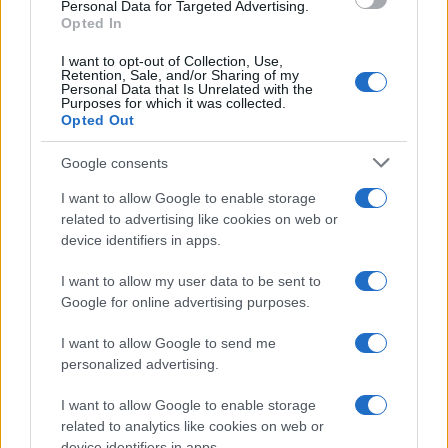
consent section.
Personal Data for Targeted Advertising.
Opted In
I want to opt-out of Collection, Use,
Retention, Sale, and/or Sharing of my
Personal Data that Is Unrelated with the
Purposes for which it was collected.
Opted Out
Syndication
Culture
Google consents
Salute
Globalist
I want to allow Google to enable storage
related to advertising like cookies on web or
Megachip
Globalscience
device identifiers in apps.
GiULia
Globalsport
I want to allow my user data to be sent to
Google for online advertising purposes.
Prima Pagina
I want to allow Google to send me
personalized advertising.
Giornale dello
Chi siamo
I want to allow Google to enable storage
Spettacolo
related to analytics like cookies on web or
Contributors
device identifiers in apps.