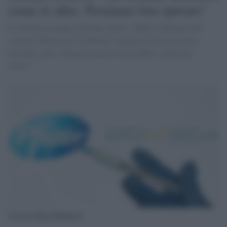
come le altre. Possiamo ben sperare"
La direttrice medica di Pfizer Italia: "Effetti collaterali del
vaccino? Pochi casi su milioni, rientrano in una casistica
normale, tutti i farmaci possono avere effetti collaterali
severi".
Vaccino Pfizer-Biontech