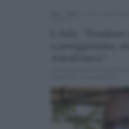
Home
>
Notizie
>
L’Aifa: “Trombosi rarissime,
AstraZeneca”
L'Aifa: "Trombosi r
scarseggeranno, nie
AstraZeneca"
Il direttore generale Aifa al quotidiano
imprevedibili: la causa non è chiara"