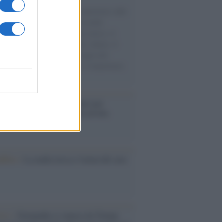
natore M5S racconta la sua esperienza sulle
e cariche di aiuti umanitari assalite
sercito israeliano. Una guerra atroce, il
ivo di disumanizzazione delle vittime, il
ismo del governo italiano e degli altri
ei, il ritorno al colonialismo. L'importanza
ovimenti.
é i centri di intrattenimento per
lie investono in attrazioni ad alta
logia
nflitto /
La mafia russa e l'arma del caos
Aviv /
Netanyahu si smarca da Trump: