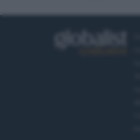
Ch
Co
Fa
Tw
Go
Ma
Co
Pr