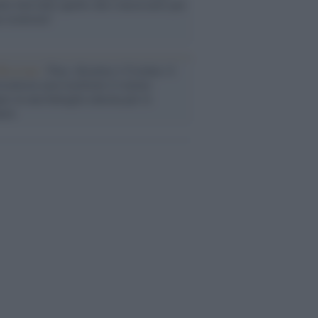
ele farà tutto quello che è necessario per
a sicurezza"
flessione /
Pace, disarmo e Ucraina: il
osinistra non trasformi il riarmo
eo in una battaglia interna per le
arie