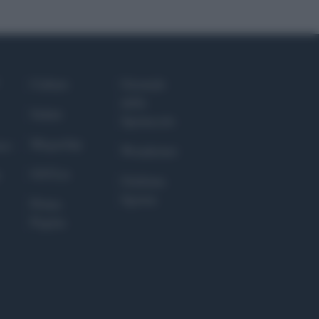
Culture
Giornale
dello
Salute
Spettacolo
Megachip
nce
Wondernet
GiULia
Giuliana
Sgrena
Prima
Pagina