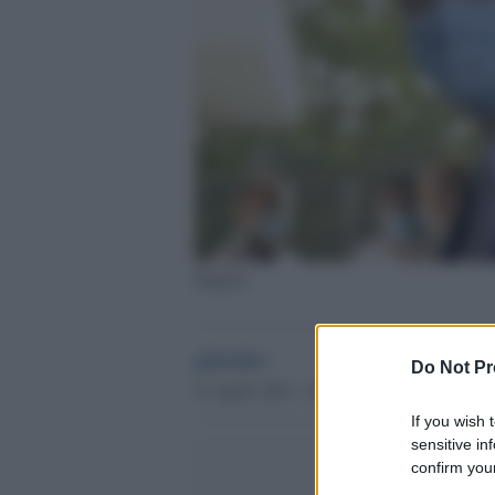
Magrini
globalist
Do Not Pr
21 Aprile 2021 - 07.14
If you wish 
sensitive in
confirm your