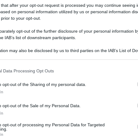
 that after your opt-out request is processed you may continue seeing i
ased on personal information utilized by us or personal information dis
 prior to your opt-out.
rately opt-out of the further disclosure of your personal information by
he IAB’s list of downstream participants.
tion may also be disclosed by us to third parties on the IAB’s List of 
 that may further disclose it to other third parties.
 that this website/app uses one or more Google services and may gath
l Data Processing Opt Outs
including but not limited to your visit or usage behaviour. You may click 
cini si sono registrati “casi rarissimi” di
 to Google and its third-party tags to use your data for below specifi
o opt-out of the Sharing of my personal data.
meno di 60 anni” e aggiunge: È “meglio per il
ogle consent section.
In
n&Johnson e AstraZeneca “negli anziani
o opt-out of the Sale of my Personal Data.
 se necessario: se avessimo solo questi due
In
enza esitazioni a tutti perché i benefici
to opt-out of processing my Personal Data for Targeted
 dirlo è Nicola Magrini, direttore generale
ing.
In
rmaco, in un’intervista al quotidiano
La Stampa
.