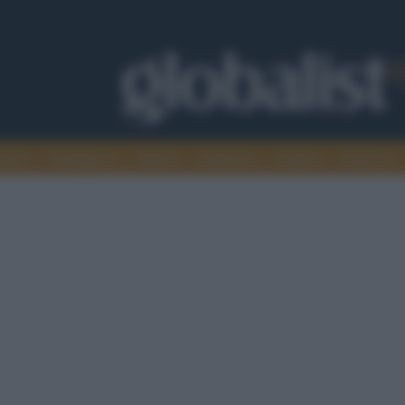
omia
Intelligence
Media
Ambiente
Cultura
Scienza