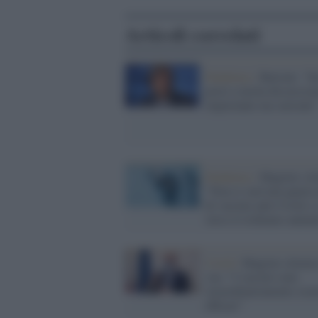
Articoli correlati
Pandemia /
Burioni: "S
posti a tavola discussio
importante ma surreale
Pandemia /
Magrini (Ai
"Non ci sarà una quarta
di vaccino anti-Covid, s
verso il richiamo annua
Covid /
Magrini silenzia
vax: "I vaccini sono
straordinariamente sicu
efficaci"