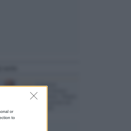
i anche
Covid /
Il direttore
dell'agenzia del farmaco
smentisce la destra: "Sbaglia
chi dice che ai giovani non
servono i vaccini"
sonal or
ection to