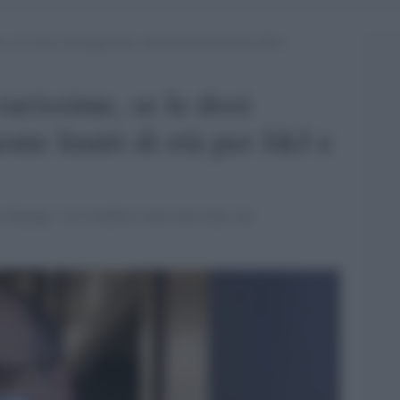
 se le dosi scarseggeranno, niente limiti di età per J&J e
arissime, se le dosi
nte limiti di età per J&J e
 La Stampa: "Le trombosi sono rarissime, ma