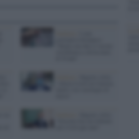
"Isra
la su
La ri
ui
Pandemia /
L'ente
centr
ne
governativo britannico:
europ
"
"Meglio non dare il vaccino
prim
AstraZeneca a chi ha meno
di 30 anni"
fa):
Pandemia /
Magrini (Aifa):
 dose
"Allerta Covid con l'inverno,
i va
inutili i test sierologici di
le"
massa"
 i no
Pandemia /
Magrini (Aifa):
"Dovremo fare un richiamo
ri ed
anti Covid ogni anno"