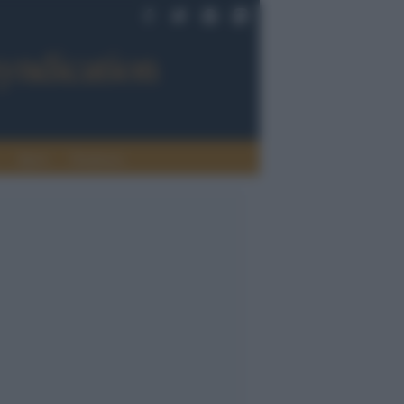
Sport
Tendenze