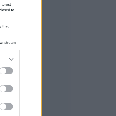
nterest-
closed to
 third
Downstream
er and store
to grant or
ed purposes