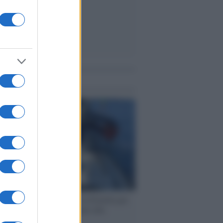
me notizie
ervista /
Marco Croatti e la Flottilla per
 le nostre vele gonfie grazie alla
vazione popolare