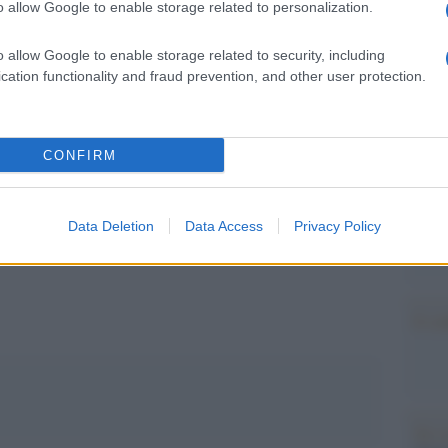
o allow Google to enable storage related to personalization.
 l’Ema “sono entrambi utilizzabili in tutta la
Il Se
biamo seguito quella che anche la Fda
barch
o allow Google to enable storage related to security, including
dall'e
nza di cautela quando ha fermato il vaccino
cation functionality and fraud prevention, and other user protection.
tentat
usa di approfondimento”.
servil
europ
dei m
CONFIRM
Perch
famig
pp
Data Deletion
Data Access
Privacy Policy
tecno
Il co
Tel 