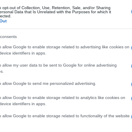
o opt-out of Collection, Use, Retention, Sale, and/or Sharing
 la cui causa non è chiara, probabilmente di natura
ersonal Data that Is Unrelated with the Purposes for which it
lected.
Out
bosi in sedi inusuali, non sembrano esserci
 l’abbassamento del livello delle piastrine,
consents
re luogo ad eventi emorragici, cioè l’esatto
Ulti
o allow Google to enable storage related to advertising like cookies on
ulazione”.
evice identifiers in apps.
 di prossima approvazione.
o allow my user data to be sent to Google for online advertising
s.
 altre opzioni”, ha assicurato Magrini, “a fine
to allow Google to send me personalized advertising.
ione del vaccino Curevac che usa la tecnologia
e Moderna, e che ha dati preliminari molto
o allow Google to enable storage related to analytics like cookies on
evice identifiers in apps.
o allow Google to enable storage related to functionality of the website
L'int
:
Gaza:
solle