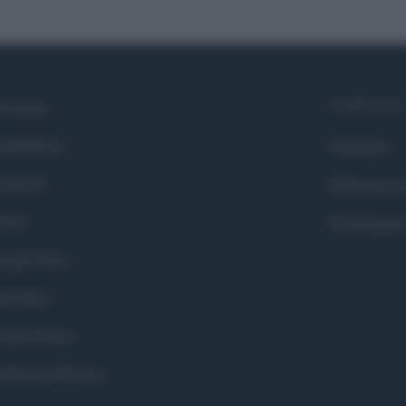
Syndication
i siamo
ntributors
Globalist
cebook
Globalscie
itter
Globalsport
ogle News
stodon
okie Policy
eferenze Privacy