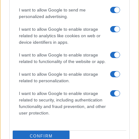
Prima Pagina
I want to allow Google to send me
personalized advertising.
Giornale dello
Chi siamo
I want to allow Google to enable storage
Spettacolo
related to analytics like cookies on web or
Contributors
device identifiers in apps.
Wondernet
Facebook
I want to allow Google to enable storage
Giuliana Sgrena
related to functionality of the website or app.
Twitter
I want to allow Google to enable storage
Google News
related to personalization.
Mastodon
I want to allow Google to enable storage
related to security, including authentication
Cookie Policy
functionality and fraud prevention, and other
user protection.
Preferenze Privacy
CONFIRM