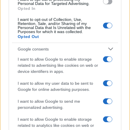
consent section.
Personal Data for Targeted Advertising.
Opted In
I want to opt-out of Collection, Use,
Retention, Sale, and/or Sharing of my
Personal Data that Is Unrelated with the
Purposes for which it was collected.
Opted Out
Syndication
Culture
Google consents
Salute
Globalist
I want to allow Google to enable storage
related to advertising like cookies on web or
Megachip
Globalscience
device identifiers in apps.
GiULia
Globalsport
I want to allow my user data to be sent to
Google for online advertising purposes.
Prima Pagina
I want to allow Google to send me
personalized advertising.
Giornale dello
Chi siamo
I want to allow Google to enable storage
Spettacolo
related to analytics like cookies on web or
Contributors