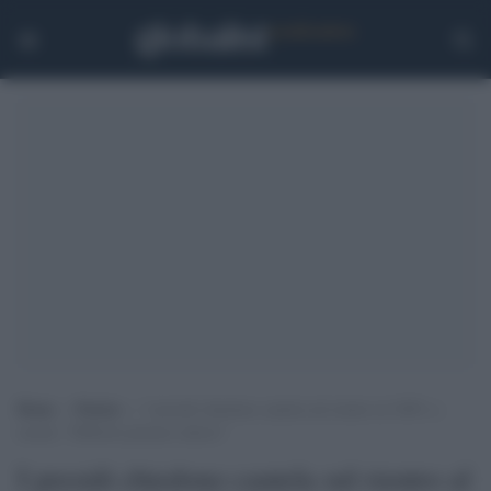
Home
>
Notizie
>
I presidi chiedono cautela sul rientro al 100% a
scuola: “Difficile pensarci adesso”
I presidi chiedono cautela sul rientro al