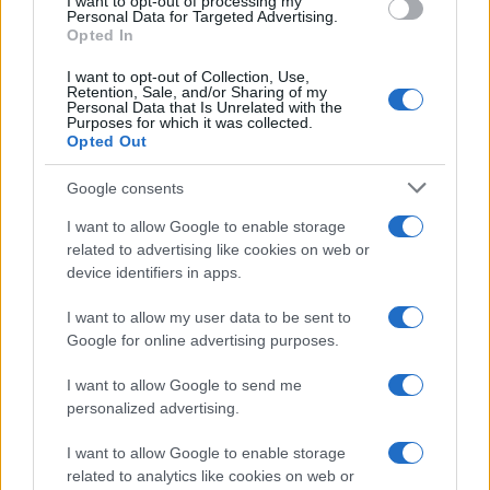
I want to opt-out of processing my
consent section.
Personal Data for Targeted Advertising.
Opted In
I want to opt-out of Collection, Use,
Retention, Sale, and/or Sharing of my
Personal Data that Is Unrelated with the
Purposes for which it was collected.
Opted Out
Syndication
Culture
Google consents
Salute
Globalist
I want to allow Google to enable storage
related to advertising like cookies on web or
Megachip
Globalscience
device identifiers in apps.
GiULia
Globalsport
I want to allow my user data to be sent to
Google for online advertising purposes.
Prima Pagina
I want to allow Google to send me
personalized advertising.
Giornale dello
Chi siamo
I want to allow Google to enable storage
Spettacolo
related to analytics like cookies on web or
Contributors