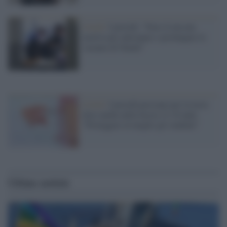
Covid /
I presidi: "Non c'è nessun
motivo per anticipare o prolungare le
vacanze di Natale"
Covid /
I presidi pressano per la terza
dose anche nella fascia 12-18 anni:
"Proteggere al meglio gli studenti"
Ultime notizie