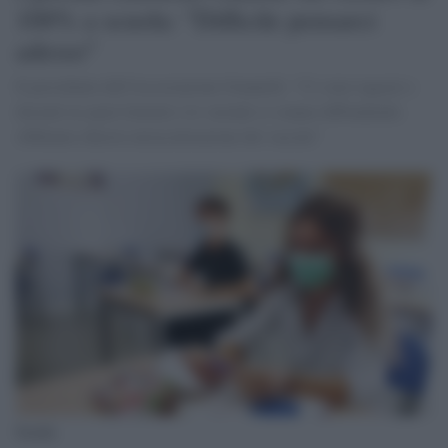
100% a scuola: "Difficile pensarci
adesso"
Il presidente dell'Associazione Giannelli: "Ci sono ragazzi e
docenti in spazi limitati e le varianti si stanno diffondendo.
Abbiamo chiesto un'accelerazione dei vaccini"
Scuola