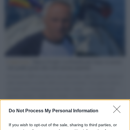
L'intervista /
Marco Croatti e la Flottilla per Gaza: le nostre
vele gonfie grazie alla sollevazione popolare
Il Senatore M5S racconta la sua esperienza sulle barche cariche di
aiuti umanitari assalite dall'esercito israeliano. Una guerra atroce,
il tentativo di disumanizzazione delle vittime, il servilismo del
governo italiano e degli altri europei, il ritorno al colonialismo.
L'importanza dei movimenti.
Do Not Process My Personal Information
L'anniversario /
90 anni di Yves Saint Laurent, tra moda e
scandali
If you wish to opt-out of the sale, sharing to third parties, or