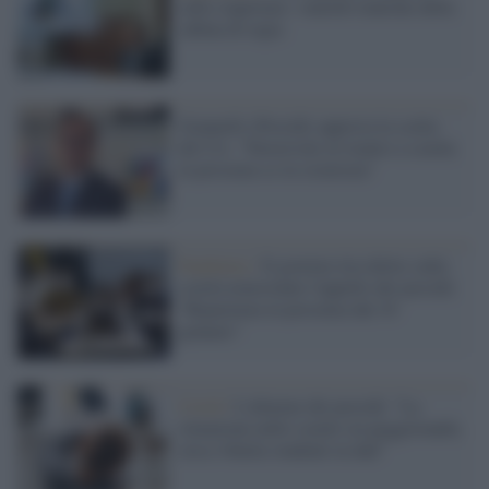
sulle riaperture: venerdì riunione della
cabina di regia
Giannelli (Presidi) approva la scelta
del Cts: "Favorevole al rientro a scuola
in presenza se in sicurezza"
Pandemia /
Il governo tira dritto sulla
scuola nonostante l'appello dei presidi:
"Ripartenza in presenza dal 10
gennaio"
Covid /
L'allarme dei presidi: "La
situazione nelle scuole sta peggiorando,
circa 10mila studenti in dad"