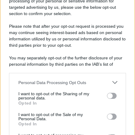
processing of your personal or sensitive information for
targeted advertising by us, please use the below opt-out
section to confirm your selection.
Perché i centri di intrattenimento per famiglie investono in
attrazioni ad alta tecnologia
Please note that after your opt-out request is processed you
may continue seeing interest-based ads based on personal
information utilized by us or personal information disclosed to
third parties prior to your opt-out.
Il conflitto /
La mafia russa e l'arma del caos
You may separately opt-out of the further disclosure of your
personal information by third parties on the IAB’s list of
downstream participants.
Personal Data Processing Opt Outs
This information may also be disclosed by us to third parties
Tel Aviv /
Netanyahu si smarca da Trump: "Israele farà tutto
on the IAB’s List of Downstream Participants that may further
I want to opt-out of the Sharing of my
quello che è necessario per la sua sicurezza"
disclose it to other third parties.
personal data.
Opted In
Please note that this website/app uses one or more Google
services and may gather and store information including but
I want to opt-out of the Sale of my
Personal Data.
not limited to your visit or usage behaviour. You may click to
Opted In
grant or deny consent to Google and its third-party tags to
use your data for below specified purposes in below Google