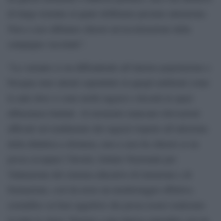
di lungo termine al quale dobbiamo prestare attenzione.
Non a caso abbiamo chiesto un’accelerazione della
campagna vaccinale”.
“La variante si sta diffondendo all’interno popolazione e
bisogna stare attenti soprattutto in quegli ambienti come
le aule dove ci sono molti ragazzi e docenti in spazi
abbastanza limitati. Al momento mancano rilevazioni
ufficiali sul rendimento dei ragazzi rispetto all’adozione
della didattica a distanza, non a caso ho chiesto se ne
possa occupare l’Invalsi, Istituto Nazionale per
Valutazione del sistema educativo di istruzione e di
formazione, così da avere un monitoraggio effettivo,
scientifico su basi oggettive che possa essere realizzato
in tutte le classi. Pensare a una ripresa settembre con un