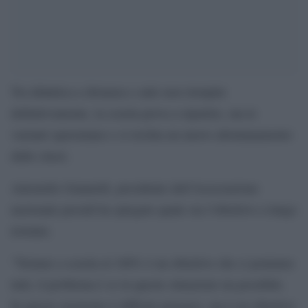
Tra didattica a distanza e aule non riempite
definitivamente, la scuola prova a ripartire, ma le
varianti spaventano e si rischia un nuovo allontanamento
dalle classi.
Antonello Giannelli, presidente dell’Associazione
nazionale presidi ha spiegato quale sia l’obiettivo a lungo
termine.
“Tornare a scuola al 100% è un obiettivo che ci poniamo
tutti, il problema è se in queste situazioni sia possibile.
In questo momento è difficile pensarci, ma è un obiettivo