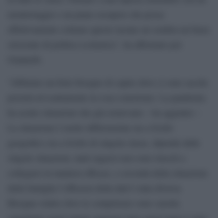
monitoraggio e un piano recupero che possa
effettivamente colmare queste lacune mi sembra un buon
orizzonte di politica scolastica”, ha affermato poi
Giannelli.
“Abbiamo un forte bisogno di capire dove ci sono sacche
povertà ed esattamente in cosa consistono. La pandemia
ha acuito situazioni che già esistevano – ha aggiunto –
La situazione è molto differenziata sia a livello
geografico sia a livello di singola classe, dipende dalle
singole situazioni, tanti ragazzi non sono riusciti a
collegarsi in maniera efficace, a seconda della situazione
della famiglia l’efficacia della dad è stata diversa.
Bisogna vedere dove le competenze sono carenti,
soprattutto negli istituti superiori dove quest’anno è stato