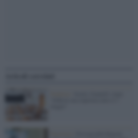
Articoli correlati
Pandemia /
Scuola, Giannelli (Anp):
"Difficile una riapertura entro il 3
maggio"
Ripartenza /
Pressing delle Regioni