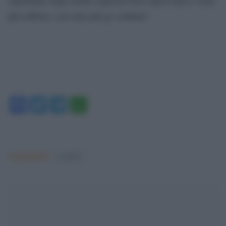
più sofferto, con stop and go continui”.
Facebook
Twitter
Telegram
WhatsApp
Argomenti:
covid-19