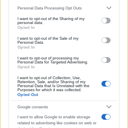
Personal Data Processing Opt Outs
This information may also be disclosed by us to third parties
Tendenze /
Sale il numero degli acquisti online in Europa e
on the IAB’s List of Downstream Participants that may further
I want to opt-out of the Sharing of my
aumentano le vendite di articoli second hand
disclose it to other third parties.
personal data.
Opted In
Please note that this website/app uses one or more Google
services and may gather and store information including but
I want to opt-out of the Sale of my
Personal Data.
not limited to your visit or usage behaviour. You may click to
Opted In
grant or deny consent to Google and its third-party tags to
use your data for below specified purposes in below Google
I want to opt-out of processing my
consent section.
Personal Data for Targeted Advertising.
Opted In
I want to opt-out of Collection, Use,
Retention, Sale, and/or Sharing of my
Personal Data that Is Unrelated with the
Purposes for which it was collected.
Opted Out
Syndication
Culture
Google consents
Salute
Globalist
I want to allow Google to enable storage
related to advertising like cookies on web or
Megachip