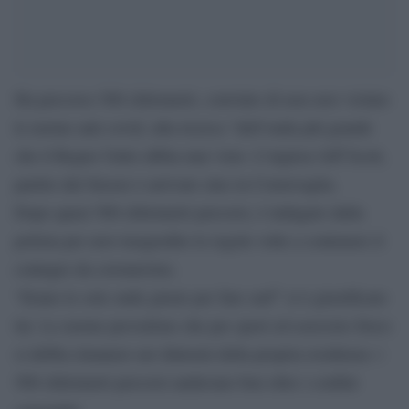
Ha percorso 500 chilometri, convinto di non aver violato
le norme anti covid, alla ricerca “dell’onda più grande
che il Regno Unito abbia mai visto. L’inglese Jeff Scott,
partito dal Sussex è arrivato sino in Cornovaglia.
Dopo quasi 500 chilometri percorsi, è indagato dalla
polizia per aver trasgredito le regole volte a contenere il
contagio da coronavirus.
“Erano le sole onde giuste per fare surf” si è giustificato
lui. Le norme prevedono che per sport ed esercizio fisico
si debba rimanere nei dintorni della propria residenza: i
500 chilometri percorsi andavano ben oltre i confini