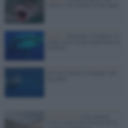
surfista è stata 'sbranata' da uno squalo
Tragedia /
Nonostante il lockdown va a
surfare: ucciso da uno squalo bianco in
California
Surf con le balene: le immagini video
mozzafiato
L'inaugurazione /
Cuneo inaugura
Esseci: il nuovo polo culturale nell’ex
ospedale di Santa Croce