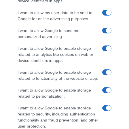
Globalscience
device identifiers in apps.
GiULia
Globalsport
I want to allow my user data to be sent to
Google for online advertising purposes.
Prima Pagina
I want to allow Google to send me
personalized advertising.
Giornale dello
Chi siamo
I want to allow Google to enable storage
Spettacolo
related to analytics like cookies on web or
Contributors
device identifiers in apps.
Wondernet
Facebook
I want to allow Google to enable storage
Giuliana Sgrena
related to functionality of the website or app.
Twitter
I want to allow Google to enable storage
Google News
related to personalization.
Mastodon
I want to allow Google to enable storage
related to security, including authentication
Cookie Policy
functionality and fraud prevention, and other
user protection.