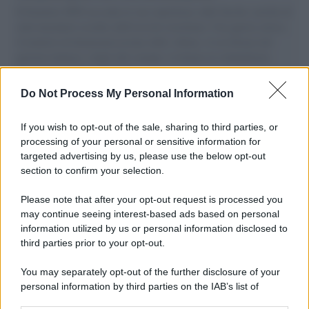
Il Senatore M5S racconta la sua esperienza sulle barche cariche di
aiuti umanitari assalite dall'esercito israeliano. Una guerra atroce,
il tentativo di disumanizzazione delle vittime, il servilismo del
governo italiano e degli altri europei, il ritorno al colonialismo.
L'importanza dei movimenti.
Do Not Process My Personal Information
Musica /
Al maestro Francesco Guccini
If you wish to opt-out of the sale, sharing to third parties, or
processing of your personal or sensitive information for
targeted advertising by us, please use the below opt-out
section to confirm your selection.
Il ricordo /
Quando Guccini raccontava le "Cronache
epafaniche": l'intervista all'artista che si definiva un
Please note that after your opt-out request is processed you
'narratore'
may continue seeing interest-based ads based on personal
information utilized by us or personal information disclosed to
third parties prior to your opt-out.
Lo studio /
Disinformazione russa e destra: anche la
You may separately opt-out of the further disclosure of your
macchina propagandistica di Putin dietro la crisi di Ceuta
personal information by third parties on the IAB’s list of
downstream participants.