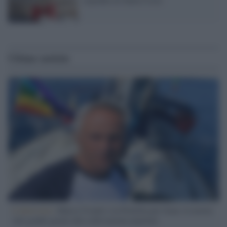
Ultime notizie
L'intervista /
Marco Croatti e la Flottilla per Gaza: le nostre
vele gonfie grazie alla sollevazione popolare