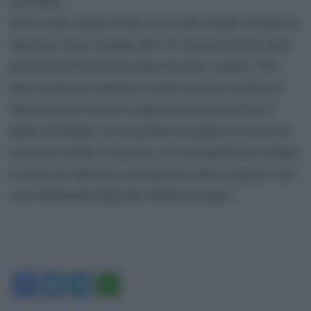
consentiti.
Jeff si sente vittima di una caccia alle streghe: ha fatto di
tutto per evitare contatti, dice. È convinto di esser stato
preso di mira perché la gente non ama i surfisti: “Ho
fatto di tutto per mitigare i rischi, ho preso un piccolo
furgone invece del mio camper per non dover fare il
pieno di benzina, mi son portato un pranzo al sacco per
non dover andare in negozio, mi sono igienizzato sempre
le mani, ho indossato una maschera sulla scogliera e mi
sono allontanato dagli altri surfisti in acqua”.
Facebook
Twitter
Telegram
WhatsApp