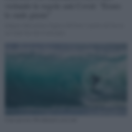
violando le regole anti Covid: "Erano
le onde giuste"
Indagato dalla polizia l'inglese Jeff Scott: è partito dal Sussex
arrivando fino alla Cornovaglia
Uomo percorre 500 chilometri con il surf