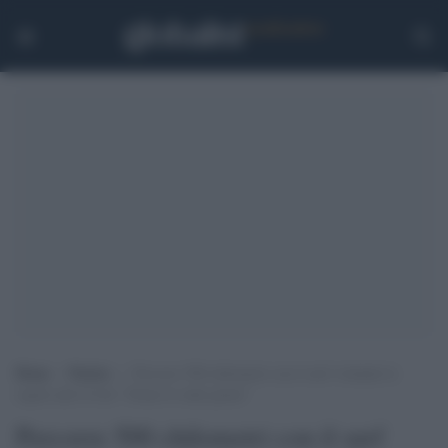
Home
>
Notizie
>
Percorre 500 chilometri con il surf violando le
regole anti Covid: “Erano le onde giuste”
Percorre 500 chilometri con il surf