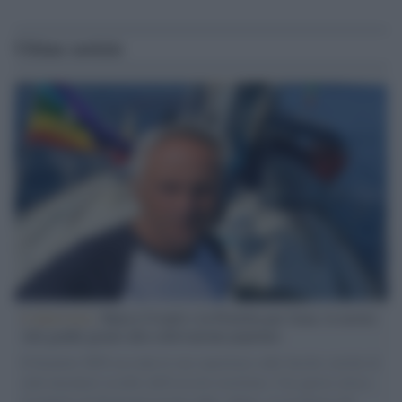
Ultime notizie
L'intervista /
Marco Croatti e la Flottilla per Gaza: le nostre
vele gonfie grazie alla sollevazione popolare
Il Senatore M5S racconta la sua esperienza sulle barche cariche di
aiuti umanitari assalite dall'esercito israeliano. Una guerra atroce,
il tentativo di disumanizzazione delle vittime, il servilismo del