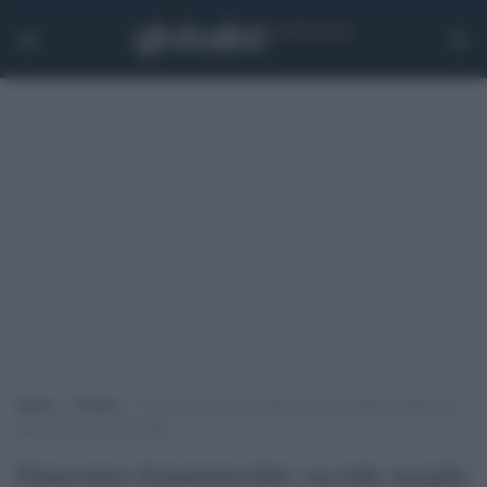
Home
>
Notizie
>
Ennesimo femminicidio: uccide moglie e figlio di 5
anni, poi tenta il suicidio
Ennesimo femminicidio: uccide moglie