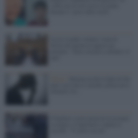
confessato di aver ucciso la nonna
durante il "gioco della verità"
Uccise il padre violento, il pm di
Torino dà ragione al ragazzo ma
ammette: "Sono costretto a chiedere 14
anni"
Milano /
Mamma uccide la figlia di due
anni e poi tenta il suicidio, prima aveva
chiamato l'ex...
Il biglietto scritto prima di assassinare
la moglie e il figlioletto e tentare il
suicidio: "Vi porto con me"