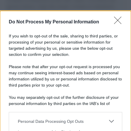
governo italiano e degli altri europei, il ritorno al colonialismo.
L'importanza dei movimenti.
Do Not Process My Personal Information
Tel Aviv /
La “vittoria totale” di Israele significa una guerra
senza fine
If you wish to opt-out of the sale, sharing to third parties, or
processing of your personal or sensitive information for
targeted advertising by us, please use the below opt-out
section to confirm your selection.
Vangelo /
La vita si intreccia con le paure come il giorno
succede alla notte
Please note that after your opt-out request is processed you
may continue seeing interest-based ads based on personal
information utilized by us or personal information disclosed to
third parties prior to your opt-out.
La scoperta /
Oplontis, le vittime dell’eruzione del Vesuvio
You may separately opt-out of the further disclosure of your
furono più numerose del previsto
personal information by third parties on the IAB’s list of
downstream participants.
Personal Data Processing Opt Outs
This information may also be disclosed by us to third parties
Il medagliere /
Europei di nuoto: Pellecani guida una super
on the IAB’s List of Downstream Participants that may further