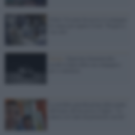
Follia! Un uomo ha ucciso il compagno
di stanza nel reparto Covid: ''Pregava a
voce alta''
Savona /
Ennesimo femminicidio:
uccide la figlia della sua compagna e
poi si ammazza
La terribile giustificazione della madre
dell'uomo che ha ucciso il figlio: "Lo
amava così tanto da portarselo con lui"