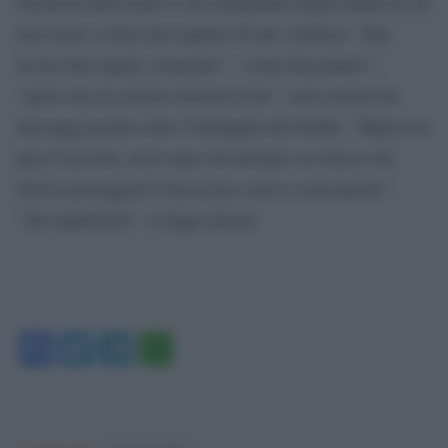
Facebook dell’uomo si sta riempiendo degli insulti di chi
non riesce a farsi una ragione di tale violenza. “Hai
ucciso due angeli, assassino”, “come hai potuto?”,
“spero che in carcere troverai il tuo”, sono alcuni dei
messaggi postati sotto l’immagine del bimbo. “Riposa in
pace Cucciolo, avevi una vita davanti a te invece chi
doveva proteggerti ti ha ucciso, non ci sono parole”,
“che ingiustizia”, si legge ancora.
Facebook
Twitter
Telegram
WhatsApp