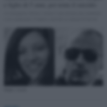
e figlio di 5 anni, poi tenta il suicidio
A Carmagnola (Torino), l'uomo è stato fermato dai carabinieri
e ora è piantonato. Il duplice omicidio al culmine di una lite
Moglie e marito
globalist