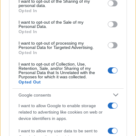
I want to opt-out of the Sharing of my
Italia
disclose it to other third parties.
personal data.
Opted In
Please note that this website/app uses one or more Google
services and may gather and store information including but
I want to opt-out of the Sale of my
Personal Data.
not limited to your visit or usage behaviour. You may click to
Opted In
grant or deny consent to Google and its third-party tags to
use your data for below specified purposes in below Google
I want to opt-out of processing my
consent section.
Personal Data for Targeted Advertising.
Opted In
I want to opt-out of Collection, Use,
Retention, Sale, and/or Sharing of my
Personal Data that Is Unrelated with the
Purposes for which it was collected.
Opted Out
Syndication
Culture
Google consents
Salute
Globalist
I want to allow Google to enable storage
related to advertising like cookies on web or
Megachip
Globalscience
device identifiers in apps.
GiULia
Globalsport
I want to allow my user data to be sent to