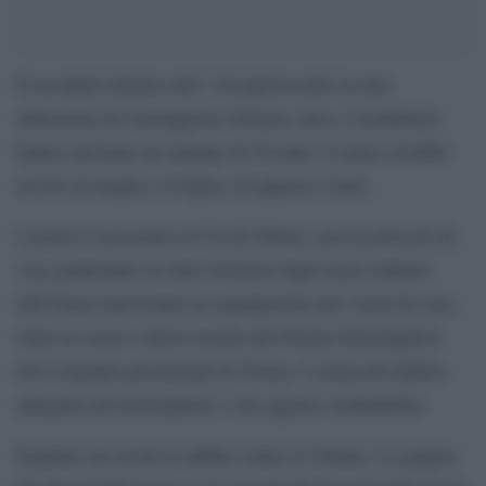
È accaduto intorno alle 3 di questa notte in una
abitazione di Carmagnola (Torino), dove i Carabinieri
hanno arrestato un italiano di 39 anni. L’uomo avrebbe
ucciso la moglie e il figlio, di appena 5 anni.
L’uomo è ricoverato al Cto di Torino, non in pericolo di
vita, piantonato in stato di fermo dagli stessi militari
dell’Arma intervenuti su segnalazione dei vicini di casa.
Sono in corso i rilievi tecnici del Nucleo Investigativo
del Comando provinciale di Torino. L’arma del delitto,
spiegano gli investigatori, è un oggetto contundente.
Esplode sui social la rabbia contro il 39enne. La pagina