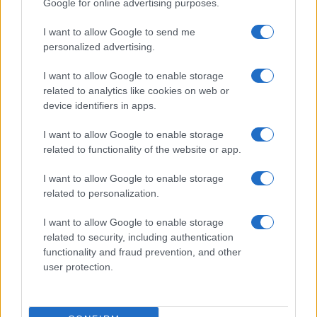
Google for online advertising purposes.
Prima Pagina
I want to allow Google to send me
personalized advertising.
Giornale dello
Chi siamo
I want to allow Google to enable storage
Spettacolo
related to analytics like cookies on web or
Contributors
device identifiers in apps.
Wondernet
Facebook
I want to allow Google to enable storage
Giuliana Sgrena
related to functionality of the website or app.
Twitter
I want to allow Google to enable storage
Google News
related to personalization.
Mastodon
I want to allow Google to enable storage
related to security, including authentication
Cookie Policy
functionality and fraud prevention, and other
user protection.
Preferenze Privacy