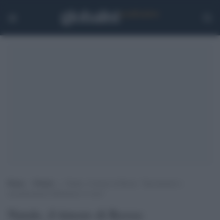
Home
>
Notizie
>
Natale, il timore di Rezza: “Spostamenti e
assembramenti diffondono il virus”
Natale, il timore di Rezza: