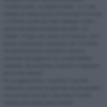
“È inutile negarla – ha ribadito l’esperto – se c’è una
famiglia, per quanto piccola, che ha un figlio in Svizzera
o in Francia, un altro che studia a Bologna o a Bari e
qualche altro parente da qualche altra parte”, per
esempio. “È logico che i germi così si muovono, con le
persone. E più persone si incontrano, più c’è il rischio
che qualcuna di queste sia positiva e che possa
determinare dei grappoli di casi, a livello familiare
certamente. Ma più persone si muovono e si aggregano
più il rischio aumenta”.
Poi, ha aggiunto Rezza, “la politica è l’arte della
mediazione e decisioni di questo tipo non può prenderle
solo un tecnico come me o come Franco Locatelli.
Vedremo quali saranno queste decisioni”.