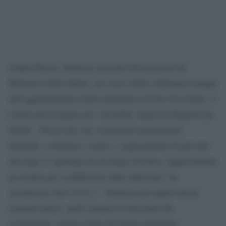
Gianni Rezza, direttore generale Prevenzione del
Ministero della Salute, nel corso della conferenza stampa
sull’aggiornamento della situazione Covid-19 in Italia, si
è detto preoccupato per i possibili viaggi tra Regioni per
Natale: “Posso dire che certamente spostamenti
illimitati, a distanza o meno, e aggregazioni di persone
che dopo si spostano da un luogo all’altro, rappresentano
un rischio per la diffusione delle infezione” da
coronavirus Sars-CoV-2. “Vedremo poi quali misure
verranno prese, quali saranno le decisioni che
sicuramente saranno delle decisioni ponderate”.