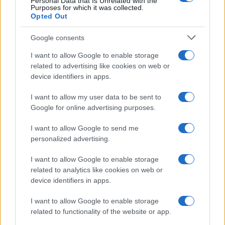
Personal Data that Is Unrelated with the
Purposes for which it was collected.
Opted Out
Syndication
Culture
Google consents
Salute
Globalist
I want to allow Google to enable storage
related to advertising like cookies on web or
Megachip
Globalscience
device identifiers in apps.
GiULia
Globalsport
I want to allow my user data to be sent to
Google for online advertising purposes.
Prima Pagina
I want to allow Google to send me
personalized advertising.
Giornale dello
Chi siamo
I want to allow Google to enable storage
Spettacolo
related to analytics like cookies on web or
Contributors
device identifiers in apps.
Wondernet
Facebook
I want to allow Google to enable storage
Giuliana Sgrena
related to functionality of the website or app.
Twitter