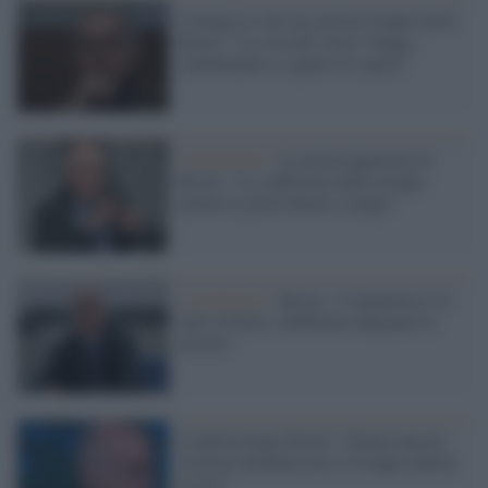
Contagi in calo ma ancora troppi morti,
Rezza: "La scia del virus è lunga,
continuiamo a seguire le regole"
Coronavirus /
La preoccupazione di
Rezza: "La sofferenza delle terapie
intensive potrà durare a lungo"
Coronavirus /
Rezza: "L'epidemia è in
tutto il Paese, dobbiamo adeguare le
misure"
L'infettivologo Rezza: "Siamo ancora
in piena epidemia ma c'è troppa euforia
in giro"