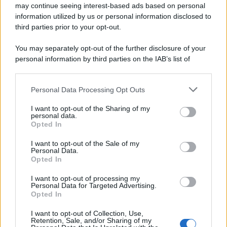
'narratore'
may continue seeing interest-based ads based on personal
information utilized by us or personal information disclosed to
third parties prior to your opt-out.
Lo studio /
Disinformazione russa e destra: anche la
You may separately opt-out of the further disclosure of your
macchina propagandistica di Putin dietro la crisi di Ceuta
personal information by third parties on the IAB’s list of
downstream participants.
Personal Data Processing Opt Outs
This information may also be disclosed by us to third parties
Tendenze /
Sale il numero degli acquisti online in Europa e
on the IAB’s List of Downstream Participants that may further
I want to opt-out of the Sharing of my
aumentano le vendite di articoli second hand
disclose it to other third parties.
personal data.
Opted In
Please note that this website/app uses one or more Google
services and may gather and store information including but
I want to opt-out of the Sale of my
Personal Data.
not limited to your visit or usage behaviour. You may click to
Opted In
grant or deny consent to Google and its third-party tags to
use your data for below specified purposes in below Google
I want to opt-out of processing my
consent section.
Personal Data for Targeted Advertising.
Opted In
I want to opt-out of Collection, Use,
Retention, Sale, and/or Sharing of my