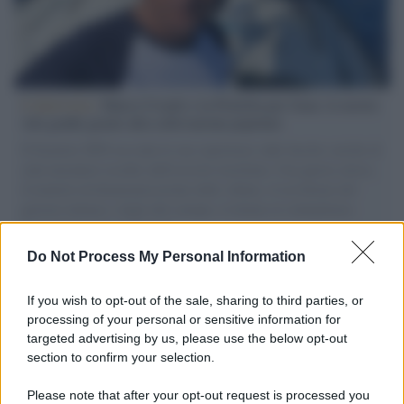
L'intervista /
Marco Croatti e la Flottilla per Gaza: le nostre
vele gonfie grazie alla sollevazione popolare
Il Senatore M5S racconta la sua esperienza sulle barche cariche di
aiuti umanitari assalite dall'esercito israeliano. Una guerra atroce,
il tentativo di disumanizzazione delle vittime, il servilismo del
governo italiano e degli altri europei, il ritorno al colonialismo.
L'importanza dei movimenti.
Do Not Process My Personal Information
Musica /
Al maestro Francesco Guccini
If you wish to opt-out of the sale, sharing to third parties, or
processing of your personal or sensitive information for
targeted advertising by us, please use the below opt-out
section to confirm your selection.
Il ricordo /
Quando Guccini raccontava le "Cronache
epafaniche": l'intervista all'artista che si definiva un
Please note that after your opt-out request is processed you