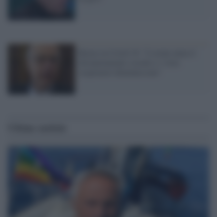
Rezza su Covid-19: "L'estate aiuta il
distanziamento sociale e i virus
respiratori diminuiscono"
Ultime notizie