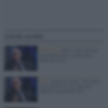
Articoli correlati
Coronavirus /
Rezza: "I No Vax sono
un problema antico, c'erano già ai
tempi del vaiolo"
Covid /
Rezza ne è sicuro: "Per tenere
sotto controllo il virus serve una
copertura vaccinale del 90%"