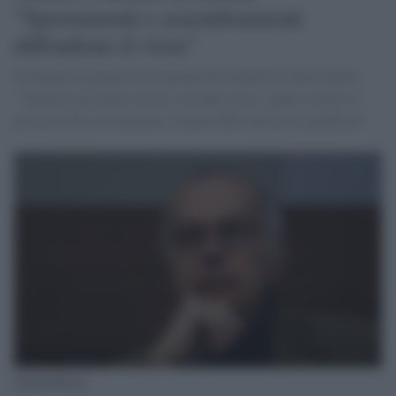
"Spostamenti e assembramenti
diffondono il virus"
Il direttore generale Prevenzione del Ministero della Salute:
"Vedremo poi quali misure verranno prese, quali saranno le
decisioni che sicuramente saranno delle decisioni ponderate".
Gianni Rezza