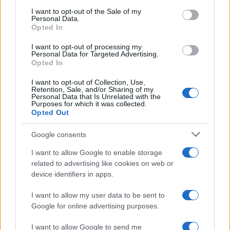
services and may gather and store information including but
I want to opt-out of the Sale of my
Personal Data.
not limited to your visit or usage behaviour. You may click to
Opted In
grant or deny consent to Google and its third-party tags to
use your data for below specified purposes in below Google
I want to opt-out of processing my
consent section.
Personal Data for Targeted Advertising.
Opted In
I want to opt-out of Collection, Use,
Retention, Sale, and/or Sharing of my
Personal Data that Is Unrelated with the
Purposes for which it was collected.
Opted Out
Syndication
Culture
Google consents
Salute
Globalist
I want to allow Google to enable storage
related to advertising like cookies on web or
Megachip
Globalscience
device identifiers in apps.
GiULia
Globalsport
I want to allow my user data to be sent to
Google for online advertising purposes.
Prima Pagina
I want to allow Google to send me