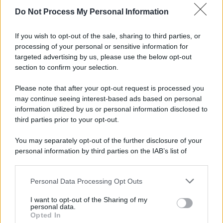
Do Not Process My Personal Information
Perché i centri di intrattenimento per famiglie investono in
attrazioni ad alta tecnologia
If you wish to opt-out of the sale, sharing to third parties, or
processing of your personal or sensitive information for
targeted advertising by us, please use the below opt-out
section to confirm your selection.
Il conflitto /
La mafia russa e l'arma del caos
Please note that after your opt-out request is processed you
may continue seeing interest-based ads based on personal
information utilized by us or personal information disclosed to
third parties prior to your opt-out.
Tel Aviv /
Netanyahu si smarca da Trump: "Israele farà tutto
You may separately opt-out of the further disclosure of your
quello che è necessario per la sua sicurezza"
personal information by third parties on the IAB’s list of
downstream participants.
Personal Data Processing Opt Outs
This information may also be disclosed by us to third parties
La riflessione /
Pace, disarmo e Ucraina: il centrosinistra
on the IAB’s List of Downstream Participants that may further
I want to opt-out of the Sharing of my
non trasformi il riarmo europeo in una battaglia interna per
disclose it to other third parties.
personal data.
le primarie
Opted In
Please note that this website/app uses one or more Google