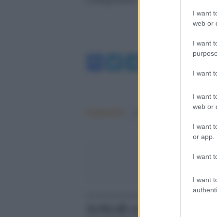
I want t
web or d
I want t
purpose
Facebook
Twitter
Telegram
WhatsA
I want 
I want t
web or d
Argomenti:
covid-19
I want t
or app.
I want t
I want t
authenti
Articoli correlati