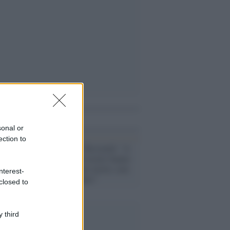
i anche
sonal or
ection to
Coronavirus /
Ricciardi: "A
maggio alcuni tecnici hanno
dato il virus per morto, non
nterest-
doveva succedere"
closed to
 third