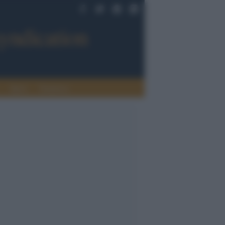
Sport
Tendenze