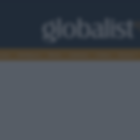
omia
Intelligence
Media
Ambiente
Cultura
Scienza