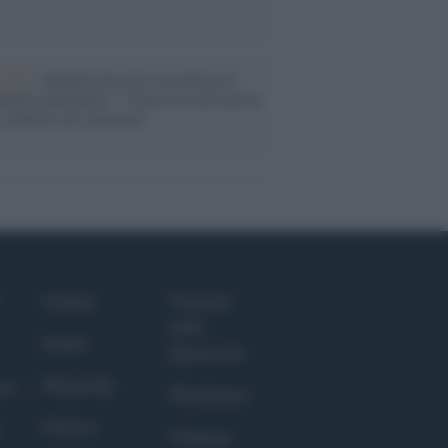
cordo /
Quando Guccini raccontava le
ache epafaniche": l'intervista all'artista
i definiva un 'narratore'
Culture
Giornale
dello
Salute
Spettacolo
Megachip
nce
Wondernet
GiULia
Giuliana