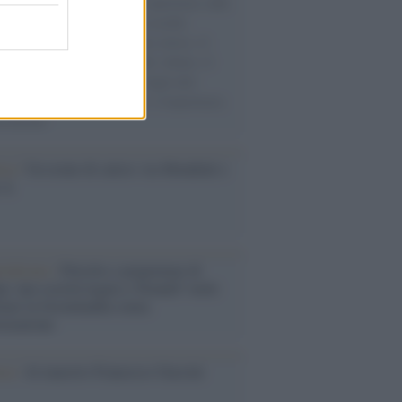
natore M5S racconta la sua esperienza sulle
e cariche di aiuti umanitari assalite
sercito israeliano. Una guerra atroce, il
ivo di disumanizzazione delle vittime, il
ismo del governo italiano e degli altri
ei, il ritorno al colonialismo. L'importanza
ovimenti.
esa /
Un estate di calcio: tra Mondiali e
e A
rialismo /
Petrolio e prepotenze di
: una società legata a 'Donald' vuole
rare la Groenlandia senza
izzazione
ca /
Al maestro Francesco Guccini