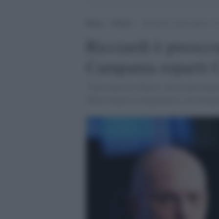
Home
>
Notizie
>
Ricciardi è preoccupato: “
Ricciardi è preocc
Campania reparti C
"Non siamo al collasso, ma in una situaz
abbasseranno le temperature e arriveranno