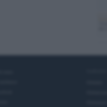
Il ri
"Cron
che s
Syndication
i siamo
ntributors
Globalist
cebook
Globalscie
itter
Globalsport