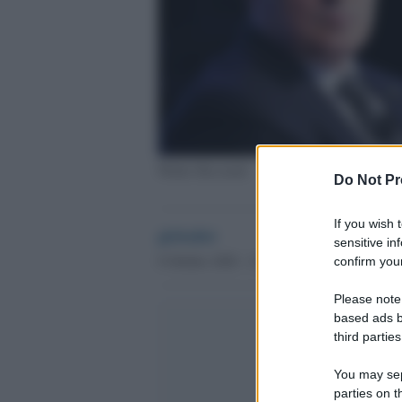
Walter Ricciardi
Do Not Pr
If you wish 
globalist
sensitive in
9 Ottobre 2020 - 13.16
confirm your
Please note
based ads b
third parties
You may sepa
parties on t