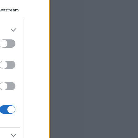
Downstream
er and store
to grant or
ed purposes