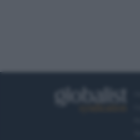
Ch
Co
Fa
Tw