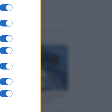
me notizie
ervista /
Marco Croatti e la Flottilla per
 le nostre vele gonfie grazie alla
vazione popolare