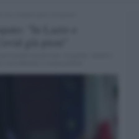
In Lazio e Campania reparti Covid già pieni”
upato: "In Lazio e
ovid già pieni"
ione di grandissima pressione - ha aggiunto - Quando si
 i virus influenzali, ci saranno problemi".