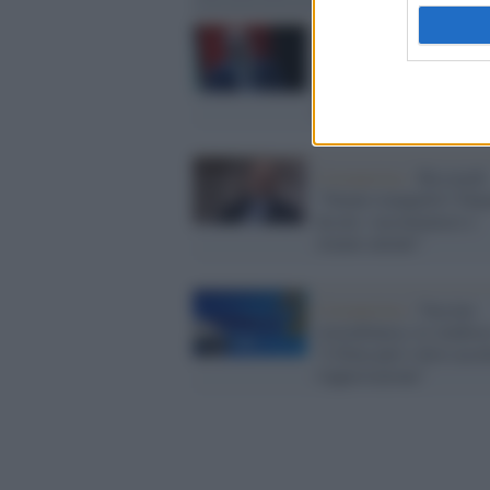
Pandemia /
Ricciardi: "
sarà necessario obbligo 
super Green pass nei pos
lavoro e del trasporto lo
Coronavirus /
Ricciardi
"Natale tranquillo? Dip
da noi, vacciniamoci e
stiamo attenti"
Coronavirus /
Vaccino
AstraZeneca, lo studios
"L'Ema può e deve accel
l'approvazione"