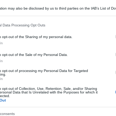
tion may also be disclosed by us to third parties on the IAB’s List of 
 that may further disclose it to other third parties.
 that this website/app uses one or more Google services and may gath
l Data Processing Opt Outs
including but not limited to your visit or usage behaviour. You may click 
 to Google and its third-party tags to use your data for below specifi
o opt-out of the Sharing of my personal data.
ogle consent section.
In
lute Walter Ricciardi avverte che “gli ospedali si
o opt-out of the Sale of my Personal Data.
trutture Covid in Lazio e Campania sono quasi
In
terapie intensive di cui si parla, ma le sub-
to opt-out of processing my Personal Data for Targeted
ettivi che devono essere curati in un certo modo.
ing.
In
adesso figuriamoci quando arriverà l’influenza”.
o opt-out of Collection, Use, Retention, Sale, and/or Sharing
 situazione di grandissima pressione – ha
ersonal Data that Is Unrelated with the Purposes for which it
lected.
 le temperature e arriveranno i virus
Out
rché dovremmo stare all’interno e le famiglie si
consents