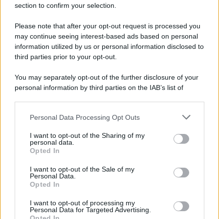
section to confirm your selection.
Vangelo /
La vita si intreccia con le paure come il giorno
succede alla notte
Please note that after your opt-out request is processed you
may continue seeing interest-based ads based on personal
information utilized by us or personal information disclosed to
third parties prior to your opt-out.
La scoperta /
Oplontis, le vittime dell’eruzione del Vesuvio
You may separately opt-out of the further disclosure of your
furono più numerose del previsto
personal information by third parties on the IAB’s list of
downstream participants.
Personal Data Processing Opt Outs
This information may also be disclosed by us to third parties
Il medagliere /
Europei di nuoto: Pellecani guida una super
on the IAB’s List of Downstream Participants that may further
I want to opt-out of the Sharing of my
Italia
disclose it to other third parties.
personal data.
Opted In
Please note that this website/app uses one or more Google
services and may gather and store information including but
I want to opt-out of the Sale of my
Personal Data.
not limited to your visit or usage behaviour. You may click to
Opted In
grant or deny consent to Google and its third-party tags to
use your data for below specified purposes in below Google
I want to opt-out of processing my
consent section.
Personal Data for Targeted Advertising.
Opted In