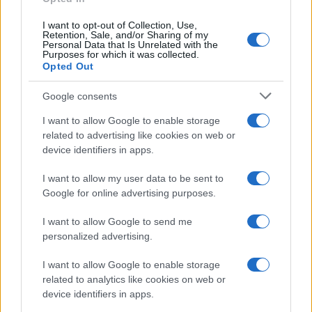
I want to opt-out of Collection, Use,
Retention, Sale, and/or Sharing of my
Personal Data that Is Unrelated with the
Purposes for which it was collected.
Opted Out
Syndication
Culture
Google consents
Salute
Globalist
I want to allow Google to enable storage
related to advertising like cookies on web or
Megachip
Globalscience
device identifiers in apps.
GiULia
Globalsport
I want to allow my user data to be sent to
Google for online advertising purposes.
Prima Pagina
I want to allow Google to send me
personalized advertising.
Giornale dello
Chi siamo
I want to allow Google to enable storage
Spettacolo
related to analytics like cookies on web or
Contributors
device identifiers in apps.
Wondernet