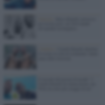
Giustizia /
Marco Bianchi a processo
per lesioni gravi: nel 2018 mandò
all'ospedale un bengalese
Colleferro /
I fratelli Bianchi chiedono
di restare in cella di isolamento: hanno
paura delle ritorsioni
Il racconto del gestore di un pub: "I
fratelli Bianchi mi minacciarono, ma
Willy ha avuto più coraggio di me"