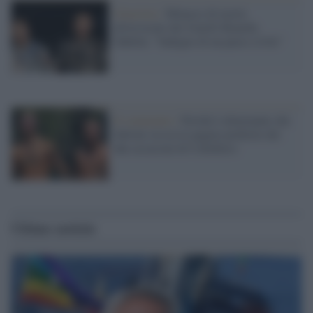
Giustizia /
Minacce di morte
all'avvocato dei fratelli Bianchi,
Sabella: "Indegno di un paese civile"
Il commento /
Perché è allarmante che
Salvini sia tra le pagine preferite dei
due assassini di Colleferro
Ultime notizie