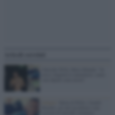
Articoli correlati
Omicidio Willy, Marco Bianchi: "Se
avessi sbagliato lo ammetterei, siamo
stati dipinti come mostri"
Indagini /
Morte di Willy, i fratelli
Bianchi e gli altri picchiatori sono
accusati di omicidio volontario