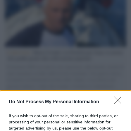
L'intervista /
Marco Croatti e la Flottilla per Gaza: le nostre
vele gonfie grazie alla sollevazione popolare
Il Senatore M5S racconta la sua esperienza sulle barche cariche di
aiuti umanitari assalite dall'esercito israeliano. Una guerra atroce,
il tentativo di disumanizzazione delle vittime, il servilismo del
governo italiano e degli altri europei, il ritorno al colonialismo.
L'importanza dei movimenti.
Do Not Process My Personal Information
Tel Aviv /
La “vittoria totale” di Israele significa una guerra
senza fine
If you wish to opt-out of the sale, sharing to third parties, or
processing of your personal or sensitive information for
targeted advertising by us, please use the below opt-out