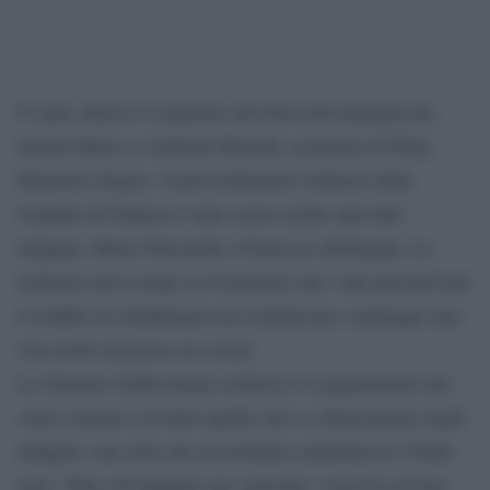
È stato chiesto il sequestro dei beni dell famiglia dei
fratelli Marco e Gabriele Bianchi. assassini di Willy
Monteiro Duarte. Il provvedimento richiesto dalla
Guardia di Finanza è stato estero anche agli altri
indagati, Mario Pincarelli e Francesco Belleggia. La
richiesta arriva dopo la rivelazione che i due percepivano
il reddito di cittadinanza ma ostentavano comunque una
vita molto lussuosa sui social.
Le Fiamme Gialle hanno richiesto il congelamento dei
conti correnti e di tutto quello che è a disposizione degli
indagati, una cifra che al momento ammonta ai 27mila
euro. Oltre all’indagine per omicidio, il pm ha avviato