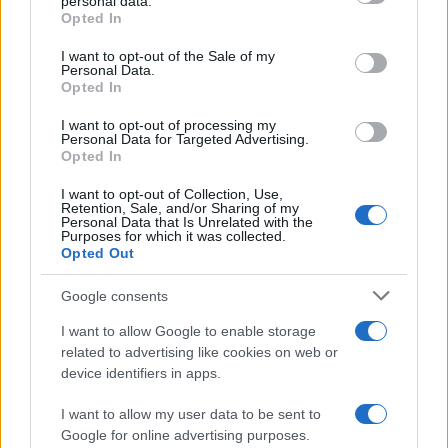
personal data.
le primarie
Opted In
Please note that this website/app uses one or more Google
services and may gather and store information including but
I want to opt-out of the Sale of my
Personal Data.
not limited to your visit or usage behaviour. You may click to
Opted In
grant or deny consent to Google and its third-party tags to
use your data for below specified purposes in below Google
I want to opt-out of processing my
consent section.
Personal Data for Targeted Advertising.
Opted In
I want to opt-out of Collection, Use,
Retention, Sale, and/or Sharing of my
Personal Data that Is Unrelated with the
Purposes for which it was collected.
Opted Out
Syndication
Culture
Google consents
Salute
Globalist
I want to allow Google to enable storage
related to advertising like cookies on web or
Megachip
Globalscience
device identifiers in apps.
GiULia
Globalsport
I want to allow my user data to be sent to
Google for online advertising purposes.