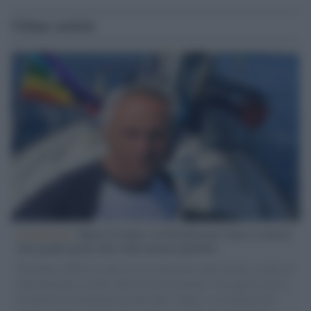
Ultime notizie
L'intervista /
Marco Croatti e la Flottilla per Gaza: le nostre
vele gonfie grazie alla sollevazione popolare
Il Senatore M5S racconta la sua esperienza sulle barche cariche di
aiuti umanitari assalite dall'esercito israeliano. Una guerra atroce,
il tentativo di disumanizzazione delle vittime, il servilismo del