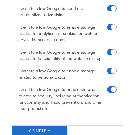
Prima Pagina
I want to allow Google to send me
personalized advertising.
Giornale dello
Chi siamo
I want to allow Google to enable storage
Spettacolo
related to analytics like cookies on web or
Contributors
device identifiers in apps.
Wondernet
Facebook
I want to allow Google to enable storage
Giuliana Sgrena
related to functionality of the website or app.
Twitter
I want to allow Google to enable storage
Google News
related to personalization.
Mastodon
I want to allow Google to enable storage
related to security, including authentication
Cookie Policy
functionality and fraud prevention, and other
user protection.
Preferenze Privacy
CONFIRM