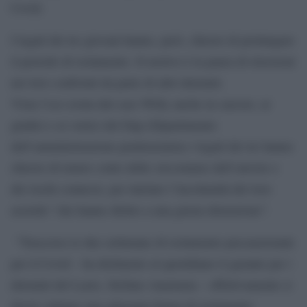
Covid.
I legali dei tre giovani hanno, però, chiesto di prolungare
il periodo di isolamento. Il motivo è la paura di ritorsioni
nei loro confronti da parte di altri detenuti.
Vista l’eco avuta dal caso Willy anche in carcere, ai
giudici e ai vertici del Dap (Dipartimento
dell’amministrazione penitenziaria) i legali dei tre hanno
chiesto di tenere conto delle circostanze dell’arresto e
dei rischi connessi, per tutelare l’incolumità dei loro
assistiti “che hanno diritto a una giusta detenzione”.
“Trascorse le due settimane di isolamento precauzionale
per il Covid – ha dichiarato al quotidiano il garante per i
detenuti del Lazio, Stefano Anastasia – effettivamente si
dovrà valutare una adeguata forma di isolamento