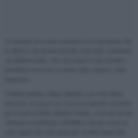
Ovviamente deve essere garantita la loro incolumità. Ma
fa riflettere che persone descritte come bulli e prepotenti
ora abbiamo paura, visto che le parti si sono invertite e
potrebbero essere loro le vittime delle violenze e delle
prepotenze.
I fratelli Gabriele e Marco Bianchi, così come Mario
Pincarelli, in carcere con l’accusa di omicidio volontario
per la morte di Willy Monteiro Duarte, si trovano da una
settimana in isolamento a Rebibbia e devono restare in
celle singole altri sette giorni per via delle norme anti-