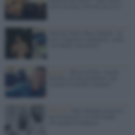
Pincarelli dal carcere: "Sono a posto
con la coscienza. Non l'ho ucciso io"
Omicidio Willy, Marco Bianchi: "Se
avessi sbagliato lo ammetterei, siamo
stati dipinti come mostri"
Indagini /
Morte di Willy, i fratelli
Bianchi e gli altri picchiatori sono
accusati di omicidio volontario
Giustizia /
Marco Bianchi a processo
per lesioni gravi: nel 2018 mandò
all'ospedale un bengalese