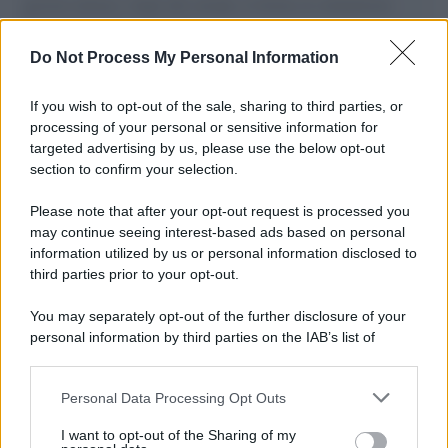
governo italiano e degli altri europei, il ritorno al colonialismo.
L'importanza dei movimenti.
Do Not Process My Personal Information
Perché i centri di intrattenimento per famiglie investono in
attrazioni ad alta tecnologia
If you wish to opt-out of the sale, sharing to third parties, or
processing of your personal or sensitive information for
targeted advertising by us, please use the below opt-out
section to confirm your selection.
Il conflitto /
La mafia russa e l'arma del caos
Please note that after your opt-out request is processed you
may continue seeing interest-based ads based on personal
information utilized by us or personal information disclosed to
third parties prior to your opt-out.
Tel Aviv /
Netanyahu si smarca da Trump: "Israele farà tutto
You may separately opt-out of the further disclosure of your
quello che è necessario per la sua sicurezza"
personal information by third parties on the IAB’s list of
downstream participants.
Personal Data Processing Opt Outs
This information may also be disclosed by us to third parties
La riflessione /
Pace, disarmo e Ucraina: il centrosinistra
on the IAB’s List of Downstream Participants that may further
I want to opt-out of the Sharing of my
non trasformi il riarmo europeo in una battaglia interna per
disclose it to other third parties.