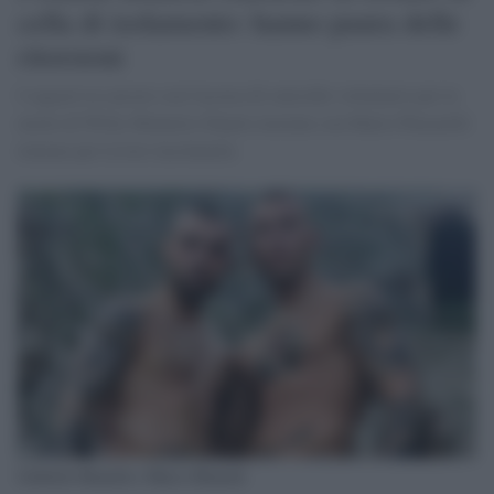
cella di isolamento: hanno paura delle
ritorsioni
I ragazzi in carcere con l'accusa di omicidio volontario per la
morte di Willy Monteiro Duarte insieme con Mario Pincarelli
temono per la loro incolumità.
Gabriele Bianchi e Marco Bianchi