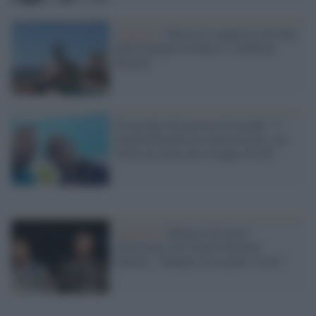
Indagine /
Chiesto il sequestro dei beni
della famiglia di Marco e Gabriele
Bianchi
Il racconto del gestore di un pub: "I
fratelli Bianchi mi minacciarono, ma
Willy ha avuto più coraggio di me"
Giustizia /
Minacce di morte
all'avvocato dei fratelli Bianchi,
Sabella: "Indegno di un paese civile"