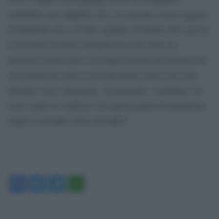
cautelativo per impedire che i tre possano essere oggetto
di attenzioni per così dire sgradite all’interno del carcere.
L’uccisione di Willy Monteiro ha avuto una eco
mediatica molto forte e ha impressionato gli italiani non
solo quelli che sono a casa ma anche coloro che sono
detenuti, serve attenzione. Al momento, comunque, ho
avuto modo di verificare che questi giorni di detenzione
stanno scorrendo senza anomalie”.
Facebook
Twitter
Telegram
WhatsApp